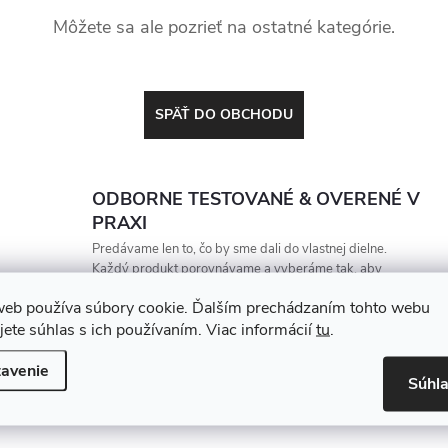
Môžete sa ale pozrieť na ostatné kategórie.
SPÄŤ DO OBCHODU
ODBORNE TESTOVANÉ & OVERENÉ V
PRAXI
Predávame len to, čo by sme dali do vlastnej dielne.
Každý produkt porovnávame a vyberáme tak, aby
vydržal, zarábal a nesklamal
web používa súbory cookie. Ďalším prechádzaním tohto webu
jete súhlas s ich používaním. Viac informácií
tu
.
avenie
Súhl