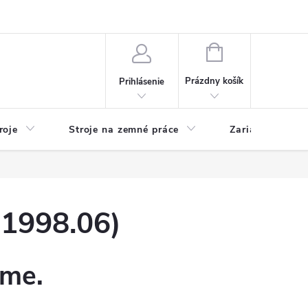
y
Reklamácie
Kontakty
NÁKUPNÝ
KOŠÍK
Prázdny košík
Prihlásenie
roje
Stroje na zemné práce
Zariadenia na 
1998.06)
eme.