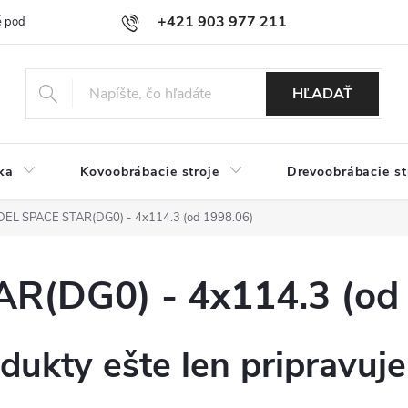
+421 903 977 211
 podmienky
Podmienky ochrany osobných údajov
Doprava a platb
HĽADAŤ
ka
Kovoobrábacie stroje
Drevoobrábacie st
EL SPACE STAR(DG0) - 4x114.3 (od 1998.06)
(DG0) - 4x114.3 (od 
dukty ešte len pripravuj