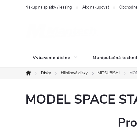
Prejsť
Nákup na splátky / leasing
Ako nakupovať
Obchodné
na
obsah
Vybavenie dielne
Manipulačná techni
Disky
Hliníkové disky
MITSUBISHI
MOD
Domov
MODEL SPACE STAR
Pro