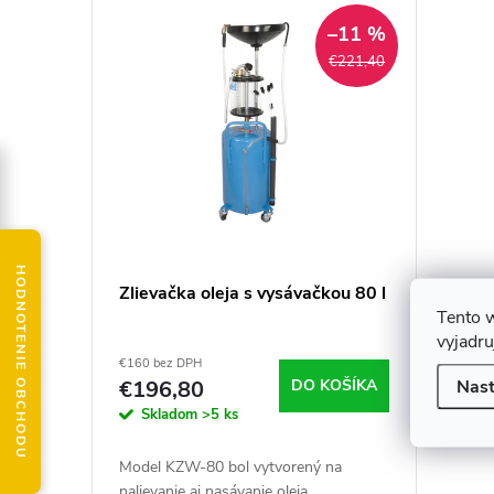
V
n
–11 %
ý
i
€221,40
p
e
i
p
s
r
p
o
HODNOTENIE OBCHODU
Zlievačka oleja s vysávačkou 80 l
Tento 
r
d
vyjadru
€160 bez DPH
o
u
Nast
€196,80
DO KOŠÍKA
Skladom
>5 ks
d
k
Model KZW-80 bol vytvorený na
nalievanie aj nasávanie oleja.