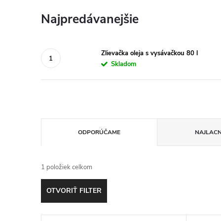
Najpredávanejšie
Zlievačka oleja s vysávačkou 80 l
Skladom
R
ODPORÚČAME
NAJLACN
a
1
položiek celkom
d
OTVORIŤ FILTER
e