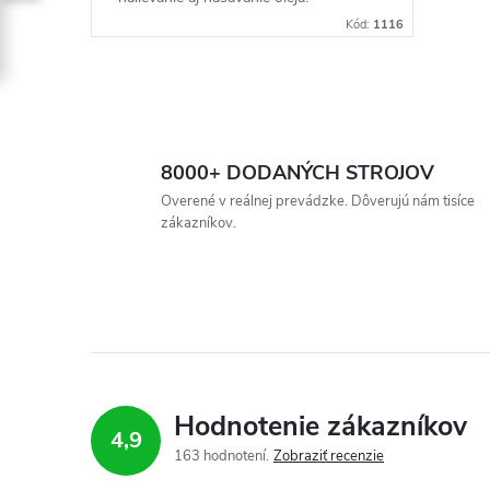
u
t
Kód:
1116
k
o
t
O
v
v
o
8000+ DODANÝCH STROJOV
l
Overené v reálnej prevádzke. Dôverujú nám tisíce
v
zákazníkov.
á
d
a
c
i
Hodnotenie zákazníkov
4,9
e
163 hodnotení
Zobraziť recenzie