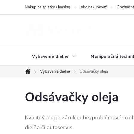
Prejsť
Nákup na splátky / leasing
Ako nakupovať
Obchodné
na
obsah
Vybavenie dielne
Manipulačná techni
Vybavenie dielne
Odsávačky oleja
Domov
Odsávačky oleja
Kvalitný olej je zárukou bezproblémového c
dielňa či autoservis.