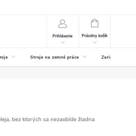
y
Reklamácie
Kontakty
NÁKUPNÝ
KOŠÍK
Prázdny košík
Prihlásenie
roje
Stroje na zemné práce
Zariadenia na 
leja, bez ktorých sa nezaobíde žiadna