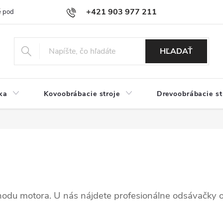
+421 903 977 211
 podmienky
Podmienky ochrany osobných údajov
Doprava a platb
HĽADAŤ
ka
Kovoobrábacie stroje
Drevoobrábacie st
hodu motora. U nás nájdete profesionálne odsávačky o