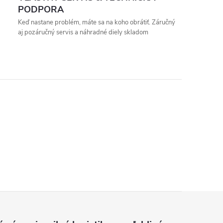
PODPORA
Keď nastane problém, máte sa na koho obrátiť. Záručný
aj pozáručný servis a náhradné diely skladom