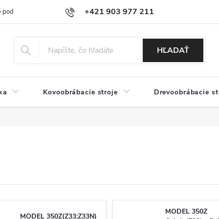
+421 903 977 211
 podmienky
Podmienky ochrany osobných údajov
Doprava a platb
HĽADAŤ
ka
Kovoobrábacie stroje
Drevoobrábacie st
MODEL 350Z
MODEL 350Z(Z33;Z33N)