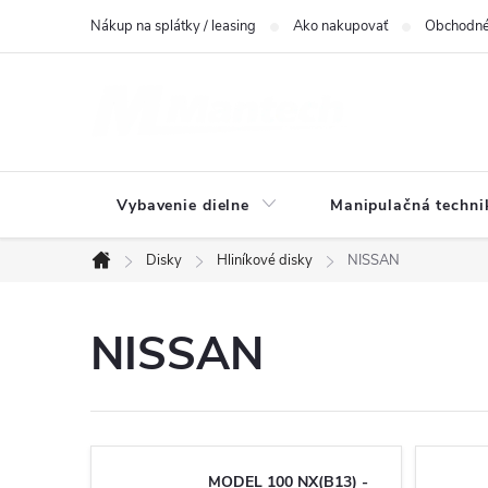
Prejsť
Nákup na splátky / leasing
Ako nakupovať
Obchodné
na
obsah
Vybavenie dielne
Manipulačná techni
Disky
Hliníkové disky
NISSAN
Domov
NISSAN
MODEL 100 NX(B13) -