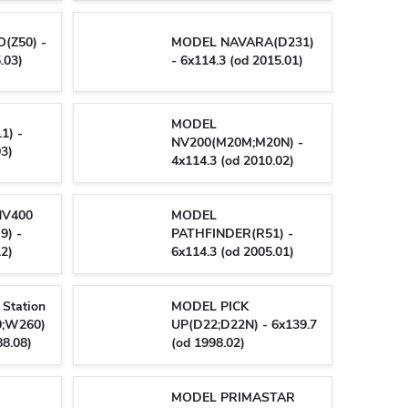
(Z50) -
MODEL NAVARA(D231)
.03)
- 6x114.3 (od 2015.01)
MODEL
1) -
NV200(M20M;M20N) -
03)
4x114.3 (od 2010.02)
NV400
MODEL
9) -
PATHFINDER(R51) -
12)
6x114.3 (od 2005.01)
Station
MODEL PICK
0;W260)
UP(D22;D22N) - 6x139.7
88.08)
(od 1998.02)
MODEL PRIMASTAR