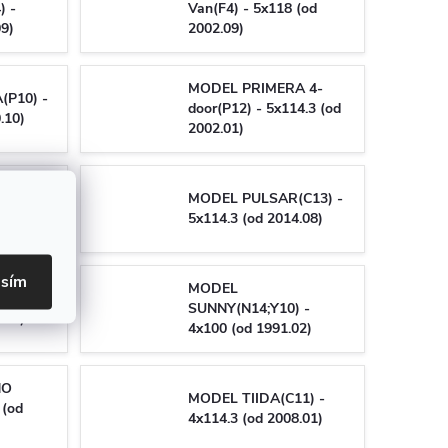
) -
Van(F4) - 5x118 (od
09)
2002.09)
MODEL PRIMERA 4-
P10) -
door(P12) - 5x114.3 (od
.10)
2002.01)
A
MODEL PULSAR(C13) -
) -
5x114.3 (od 2014.08)
.10)
asím
MODEL
(J11) -
SUNNY(N14;Y10) -
.02)
4x100 (od 1991.02)
NO
MODEL TIIDA(C11) -
 (od
4x114.3 (od 2008.01)