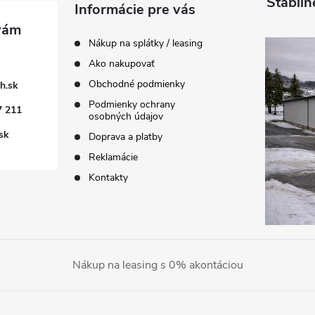
Stabiln
Informácie pre vás
Nákup na splátky / leasing
Ako nakupovať
Obchodné podmienky
h.sk
Podmienky ochrany
7 211
osobných údajov
sk
Doprava a platby
Reklamácie
Kontakty
Nákup na leasing s 0% akontáciou