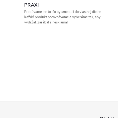
PRAXI
Predávame len to, čo by sme dali do vlastnej dielne.
Každý produkt porovnávame a vyberáme tak, aby
vydržal, zarábal a nesklamal