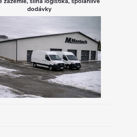
é zázemie, silná logistika, spoľahlivé
dodávky