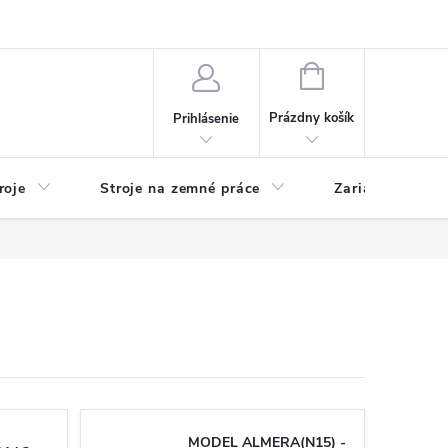
y
Reklamácie
Kontakty
NÁKUPNÝ
KOŠÍK
Prázdny košík
Prihlásenie
roje
Stroje na zemné práce
Zariadenia na 
MODEL ALMERA(N15) -