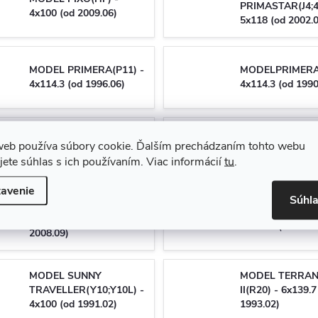
PRIMASTAR(J4;4
4x100 (od 2009.06)
5x118 (od 2002.
MODEL PRIMERA(P11) -
MODELPRIMERA(
4x114.3 (od 1996.06)
4x114.3 (od 1990
MODEL PRIMERA
MODEL PRIMER
web používa súbory cookie. Ďalším prechádzaním tohto webu
TRAVELLER(P11) -
TRAVELLER(W10
jete súhlas s ich používaním. Viac informácií
tu
.
4x114.3 (od 1998.04)
4x114.3 (od 1990
avenie
Súhl
MODEL QASHQAI
MODEL QASHQAI
+2(J10) - 5x114.3 (od
5x114.3 (od 2014
2008.09)
MODEL SUNNY
MODEL TERRA
TRAVELLER(Y10;Y10L) -
II(R20) - 6x139.7
4x100 (od 1991.02)
1993.02)