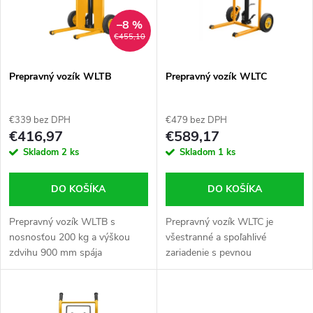
n
i
–8 %
€455,10
i
s
e
Prepravný vozík WLTB
Prepravný vozík WLTC
p
p
€339 bez DPH
€479 bez DPH
r
€416,97
€589,17
r
Skladom
2 ks
Skladom
1 ks
o
o
DO KOŠÍKA
DO KOŠÍKA
d
d
Prepravný vozík WLTB s
Prepravný vozík WLTC je
u
nosnosťou 200 kg a výškou
všestranné a spoľahlivé
u
zdvihu 900 mm spája
zariadenie s pevnou
k
jednoduchosť použitia, ľahkosť
konštrukciou a pôsobivou
a mobilitu.
nosnosťou až 200 kg.
k