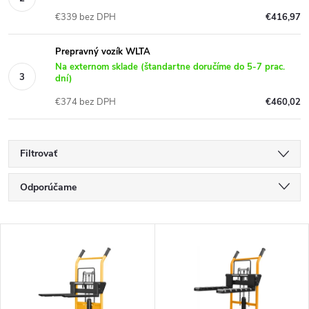
€339 bez DPH
€416,97
Prepravný vozík WLTA
Na externom sklade (štandartne doručíme do 5-7 prac.
dní)
€374 bez DPH
€460,02
Filtrovať
R
Odporúčame
a
Najlacnejšie
V
Najdrahšie
d
ý
Najpredávanejšie
e
p
Abecedne