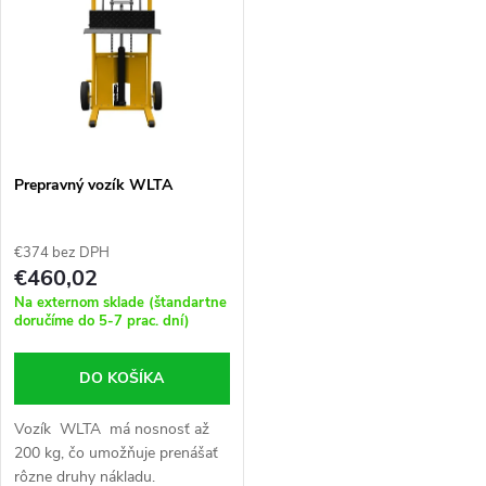
t
t
o
o
v
v
Prepravný vozík WLTA
€374 bez DPH
€460,02
Na externom sklade (štandartne
doručíme do 5-7 prac. dní)
DO KOŠÍKA
Vozík WLTA má nosnosť až
200 kg, čo umožňuje prenášať
rôzne druhy nákladu.