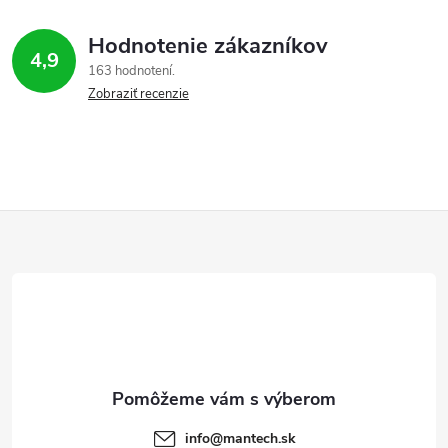
r
Hodnotenie zákazníkov
v
4,9
163 hodnotení
Zobraziť recenzie
k
y
v
ý
Z
p
á
i
p
s
ä
u
t
info
@
mantech.sk