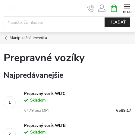
Prejsť
NÁKUPN
KOŠÍK
na
obsah
HĽADAŤ
Manipulačná technika
Prepravné vozíky
Najpredávanejšie
Prepravný vozík WLTC
Skladom
€479 bez DPH
€589,17
Prepravný vozík WLTB
Skladom