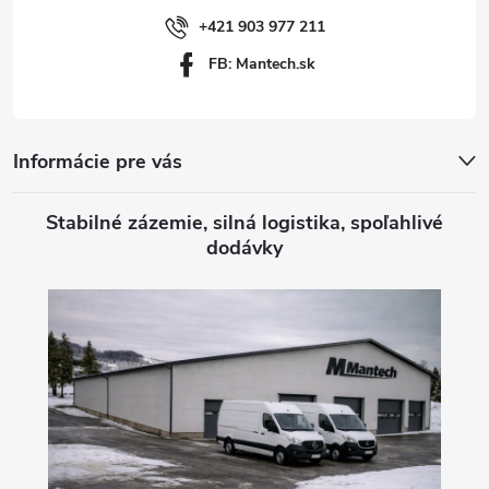
i
+421 903 977 211
FB: Mantech.sk
e
Informácie pre vás
Stabilné zázemie, silná logistika, spoľahlivé
dodávky