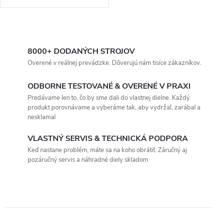
O
v
8000+ DODANÝCH STROJOV
Overené v reálnej prevádzke. Dôverujú nám tisíce zákazníkov.
l
ODBORNE TESTOVANÉ & OVERENÉ V PRAXI
á
Predávame len to, čo by sme dali do vlastnej dielne. Každý
produkt porovnávame a vyberáme tak, aby vydržal, zarábal a
d
nesklamal
a
VLASTNÝ SERVIS & TECHNICKÁ PODPORA
c
Keď nastane problém, máte sa na koho obrátiť. Záručný aj
pozáručný servis a náhradné diely skladom
i
e
p