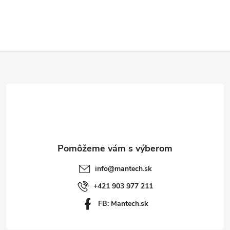
y
v
ý
Z
p
á
i
p
s
ä
u
t
info
@
mantech.sk
i
+421 903 977 211
FB: Mantech.sk
e