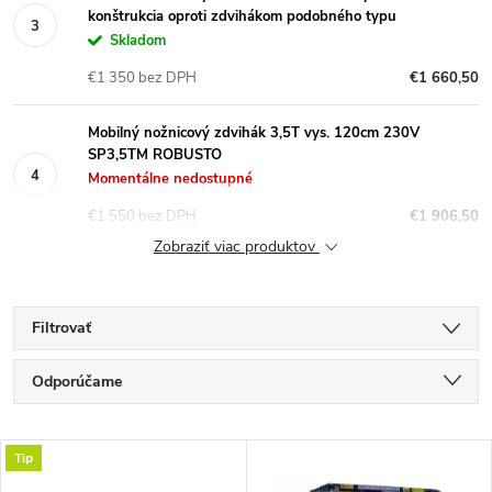
konštrukcia oproti zdvihákom podobného typu
Skladom
€1 350 bez DPH
€1 660,50
Mobilný nožnicový zdvihák 3,5T vys. 120cm 230V
SP3,5TM ROBUSTO
Momentálne nedostupné
€1 550 bez DPH
€1 906,50
Zobraziť viac produktov
Filtrovať
R
Odporúčame
a
Najlacnejšie
V
Tip
Najdrahšie