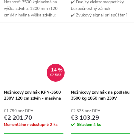
Nosnosť: 3500 kgMaximálna
✔️ Dvojitý elektromagnetický
výška zdvihu: 1200 mm (120
bezpečnostný zámok
cm)Minimálna výška zdvihu:
✔️ Zvukový signál pri spúšťaní
110 mmČas zdvihu: 30–60 s (v
✔️ 8 kusov gumených blokov
závislosti od zaťaženia)Dĺžka
pod prahy v dvoch výškach
plošiny (bez rámp): 1630 mm
–14 %
€2 583
Nožnicový zdvihák KPN-3500
Nožnicový zdvihák na podlahu
230V 120 cm zdvih - masívna
3500 kg 1850 mm 230V
konštrukcia a šírka medzi
SP3.5TN ROBUSTO
plošinami až 85 cm -
€1 790 bez DPH
€2 523 bez DPH
Elektromagnetické západky-
€2 201,70
€3 103,29
bez potreby kompresora
Momentálne nedostupné
2 ks
Skladom
4 ks