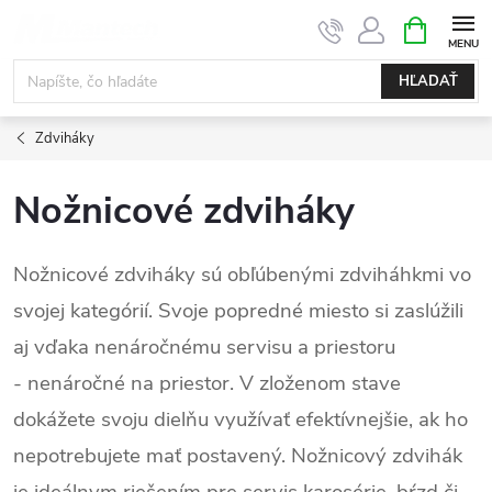
Prejsť
NÁKUPN
KOŠÍK
na
obsah
HĽADAŤ
Zdviháky
Nožnicové zdviháky
Nožnicové zdviháky sú obľúbenými zdviháhkmi vo
svojej kategórií. Svoje popredné miesto si zaslúžili
aj vďaka nenáročnému servisu a priestoru
- nenáročné na priestor. V zloženom stave
dokážete svoju dielňu využívať efektívnejšie, ak ho
nepotrebujete mať postavený. Nožnicový zdvihák