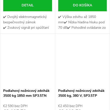
DETAIL
DO KOŠÍKA
✔️ Dvojitý elektromagnetický
✔️ Výška zdvihu až 1850
bezpečnostný zámok
mm✔️ Nízka hladina hluku pod
✔️ Zvukový signál pri spúšťaní
70 dB✔️ Pohodlné ovládanie zo
✔️ 8 kusov gumených blokov
samostatného ovládacieho
pod prahy v dvoch výškach
panela
Podlahový nožnicový zdvihák
Podlahový nožnicový zdvihák
3500 kg 1850 mm SP3.5TN
3500 kg, 380 V, SP3.5TP
ROBUSTO
ROBUSTO
€2 590 bez DPH
€2 450 bez DPH