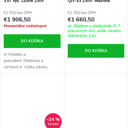
3,5T vys. 120cm 230V
QJY-S3 230V- masívna
SP3,5TM ROBUSTO
konštrukcia - zdvih až 120 cm
€1 550 bez DPH
€1 350 bez DPH
€1 906,50
€1 660,50
Momentálne nedostupné
Skladom u dodávateľa (5-7
pracovných dní) podľa rozsahu
objednávky
2 ks
DO KOŠÍKA
DO KOŠÍKA
✔ Mobilita a
pohodlie✔ Efektivita a
rýchlosť ✔ Výška zdvihu
120cm
–24 %
€2 583