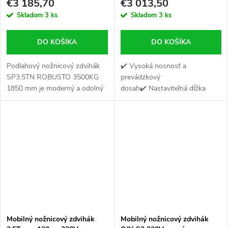
€3 185,70
€3 013,50
Skladom
3 ks
Skladom
3 ks
DO KOŠÍKA
DO KOŠÍKA
Podlahový nožnicový zdvihák
✔️ Vysoká nosnosť a
SP3.5TN ROBUSTO 3500KG
prevádzkový
1850 mm je moderný a odolný
dosah✔️ Nastaviteľná dĺžka
zdvihák s nosnosťou až 3500
plošiny✔️ Tichá prevádzka
kg.
Mobilný nožnicový zdvihák
Mobilný nožnicový zdvihák