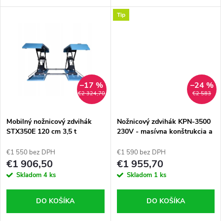
u
k
osobnými a nákladnými
stabilnú prevádzku pri zaťažení
Tip
vozidlami, ktorých celková
až do 3,5 t, pričom vozidlo
k
hmotnosť nepresahuje 2 800
zdvihne do výšky až 120 cm, čo
t
kg.
výrazne...
t
o
o
v
–17 %
–24 %
v
€2 324,70
€2 583
Mobilný nožnicový zdvihák
Nožnicový zdvihák KPN-3500
STX350E 120 cm 3,5 t
230V - masívna konštrukcia a
šírka medzi plošinami až 85
cm - Elektromagnetické
€1 550 bez DPH
€1 590 bez DPH
západky- bez potreby
€1 906,50
€1 955,70
kompresora - akcia do
Skladom
4 ks
Skladom
1 ks
vypredania zásob
DO KOŠÍKA
DO KOŠÍKA