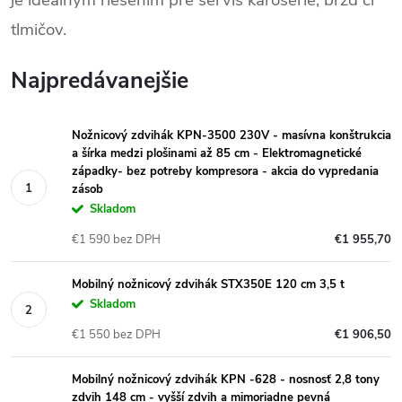
je ideálnym riešením pre servis karosérie, bŕzd či
tlmičov.
Najpredávanejšie
Nožnicový zdvihák KPN-3500 230V - masívna konštrukcia
a šírka medzi plošinami až 85 cm - Elektromagnetické
západky- bez potreby kompresora - akcia do vypredania
zásob
Skladom
€1 590 bez DPH
€1 955,70
Mobilný nožnicový zdvihák STX350E 120 cm 3,5 t
Skladom
€1 550 bez DPH
€1 906,50
Mobilný nožnicový zdvihák KPN -628 - nosnosť 2,8 tony
zdvih 148 cm - vyšší zdvih a mimoriadne pevná