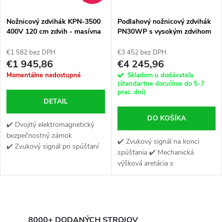
Nožnicový zdvihák KPN-3500
Podlahový nožnicový zdvihák
400V 120 cm zdvih - masívna
PN30WP s vysokým zdvihom
konštrukcia a šírka medzi
plošinami až 85 cm -
€1 582 bez DPH
€3 452 bez DPH
Elektromagnetické západky-
€1 945,86
€4 245,96
bez potreby kompresora
Momentálne nedostupné
Skladom u dodávateľa
(štandartne doručíme do 5-7
prac. dní)
DETAIL
DO KOŠÍKA
✔️ Dvojitý elektromagnetický
bezpečnostný zámok
✔️ Zvukový signál na konci
✔️ Zvukový signál pri spúšťaní
spúšťania ✔️ Mechanická
✔️ 8 kusov gumených blokov
výšková aretácia s
pod prahy v dvoch výškach
pneumatickým uvoľnením
✔️ Jednoduché ovládání
O
8000+ DODANÝCH STROJOV