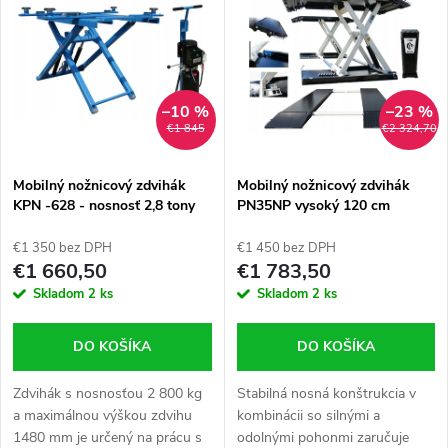
d
ý
Najpredávanejšie
e
p
Abecedne
n
i
–10 %
–23 %
€1 845
€2 324,70
i
s
e
Mobilný nožnicový zdvihák
Mobilný nožnicový zdvihák
KPN -628 - nosnosť 2,8 tony
PN35NP vysoký 120 cm
p
zdvih 148 cm - vyšší zdvih a
p
mimoriadne pevná konštrukcia
€1 350 bez DPH
€1 450 bez DPH
r
oproti zdvihákom podobného
€1 660,50
€1 783,50
r
typu
Skladom
2 ks
Skladom
2 ks
o
o
DO KOŠÍKA
DO KOŠÍKA
d
d
Zdvihák s nosnosťou 2 800 kg
Stabilná nosná konštrukcia v
u
a maximálnou výškou zdvihu
kombinácii so silnými a
1480 mm je určený na prácu s
odolnými pohonmi zaručuje