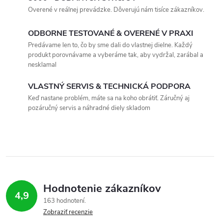
v
Overené v reálnej prevádzke. Dôverujú nám tisíce zákazníkov.
l
ODBORNE TESTOVANÉ & OVERENÉ V PRAXI
á
Predávame len to, čo by sme dali do vlastnej dielne. Každý
produkt porovnávame a vyberáme tak, aby vydržal, zarábal a
d
nesklamal
a
VLASTNÝ SERVIS & TECHNICKÁ PODPORA
c
Keď nastane problém, máte sa na koho obrátiť. Záručný aj
pozáručný servis a náhradné diely skladom
i
e
p
r
Hodnotenie zákazníkov
v
4,9
163 hodnotení
Zobraziť recenzie
k