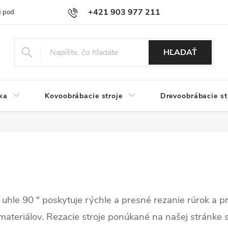
+421 903 977 211
 podmienky
Podmienky ochrany osobných údajov
Doprava a platb
HĽADAŤ
ka
Kovoobrábacie stroje
Drevoobrábacie st
v uhle 90 ° poskytuje rýchle a presné rezanie rúrok a pr
materiálov. Rezacie stroje ponúkané na našej stránke 