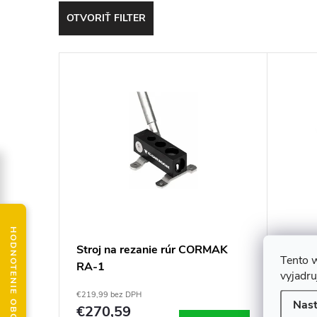
d
OTVORIŤ FILTER
e
V
n
ý
i
p
e
i
p
s
r
HODNOTENIE OBCHODU
p
o
Stroj na rezanie rúr CORMAK
Stroj
Tento 
RA-1
RA-3
r
d
vyjadru
€219,99 bez DPH
€349,99
Nast
o
€270,59
€430