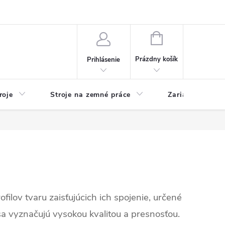
y
Reklamácie
Kontakty
NÁKUPNÝ
KOŠÍK
Prázdny košík
Prihlásenie
roje
Stroje na zemné práce
Zariadenia na 
ofilov tvaru zaisťujúcich ich spojenie, určené
sa vyznačujú vysokou kvalitou a presnosťou.