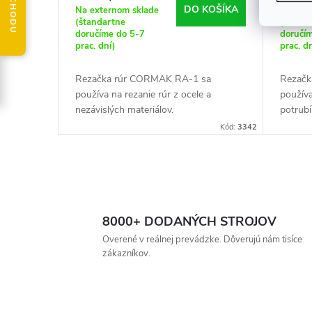
u
DO KOŠÍKA
Na externom sklade
Na ext
d
(štandartne
(štand
k
doručíme do 5-7
doručí
prac. dní)
prac. d
u
t
Rezačka rúr CORMAK RA-1 sa
Rezačk
k
používa na rezanie rúr z ocele a
používa
o
nezávislých materiálov.
potrubí
nezávis
t
Kód:
3342
v
potrubí
o
O
v
v
8000+ DODANÝCH STROJOV
l
Overené v reálnej prevádzke. Dôverujú nám tisíce
zákazníkov.
á
d