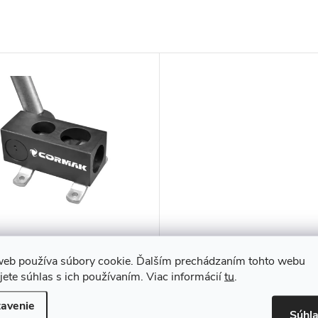
 na rezanie rúr CORMAK
web používa súbory cookie. Ďalším prechádzaním tohto webu
jete súhlas s ich používaním. Viac informácií
tu
.
 bez DPH
avenie
,49
Súhl