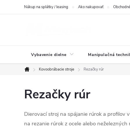
Prejsť
Nákup na splátky / leasing
Ako nakupovať
Obchodné
na
obsah
Vybavenie dielne
Manipulačná techni
Kovoobrábacie stroje
Rezačky rúr
Domov
Rezačky rúr
Dierovací stroj na spájanie rúrok a profilov 
na rezanie rúrok z ocele alebo neželezných 