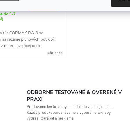
DO KOŠÍKA
ernom sklade
artne
me do 5-7
ní)
a rúr CORMAK RA-3 sa
 na rezanie plynových potrubí,
 z nehrdzavejúcej ocele,
lých materiálov a parných
Kód:
3348
.
ODBORNE TESTOVANÉ & OVERENÉ V
PRAXI
Predávame len to, čo by sme dali do vlastnej dielne.
Každý produkt porovnávame a vyberáme tak, aby
vydržal, zarábal a nesklamal