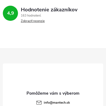
r
Hodnotenie zákazníkov
v
4,9
163 hodnotení
Zobraziť recenzie
k
y
v
ý
Z
p
á
i
p
s
ä
u
t
info
@
mantech.sk