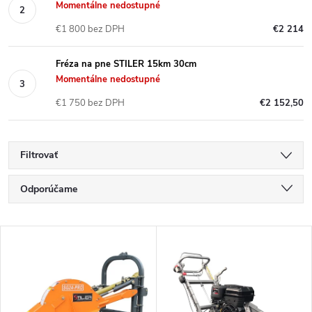
Momentálne nedostupné
€1 800 bez DPH
€2 214
Fréza na pne STILER 15km 30cm
Momentálne nedostupné
€1 750 bez DPH
€2 152,50
Filtrovať
R
Odporúčame
a
Najlacnejšie
V
Najdrahšie
d
ý
Najpredávanejšie
e
p
Abecedne