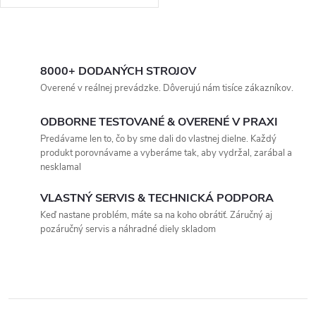
O
v
8000+ DODANÝCH STROJOV
Overené v reálnej prevádzke. Dôverujú nám tisíce zákazníkov.
l
ODBORNE TESTOVANÉ & OVERENÉ V PRAXI
á
Predávame len to, čo by sme dali do vlastnej dielne. Každý
produkt porovnávame a vyberáme tak, aby vydržal, zarábal a
d
nesklamal
a
VLASTNÝ SERVIS & TECHNICKÁ PODPORA
c
Keď nastane problém, máte sa na koho obrátiť. Záručný aj
pozáručný servis a náhradné diely skladom
i
e
p