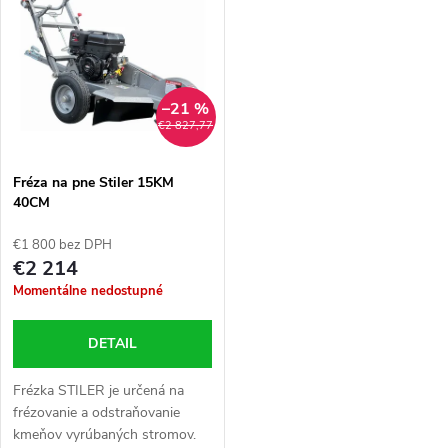
t
t
o
o
v
–21 %
v
€2 827,77
Fréza na pne Stiler 15KM
40CM
€1 800 bez DPH
€2 214
Momentálne nedostupné
DETAIL
Frézka STILER je určená na
frézovanie a odstraňovanie
kmeňov vyrúbaných stromov.