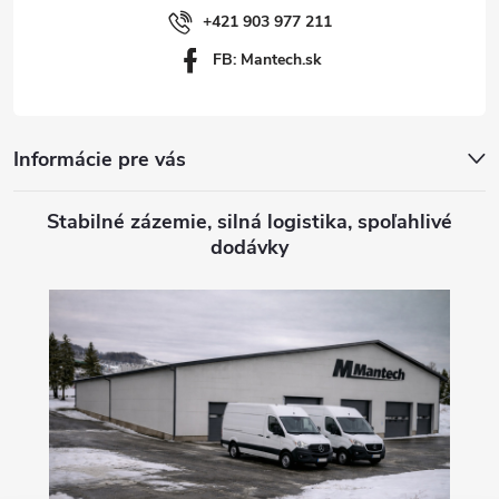
i
+421 903 977 211
FB: Mantech.sk
e
Informácie pre vás
Stabilné zázemie, silná logistika, spoľahlivé
dodávky