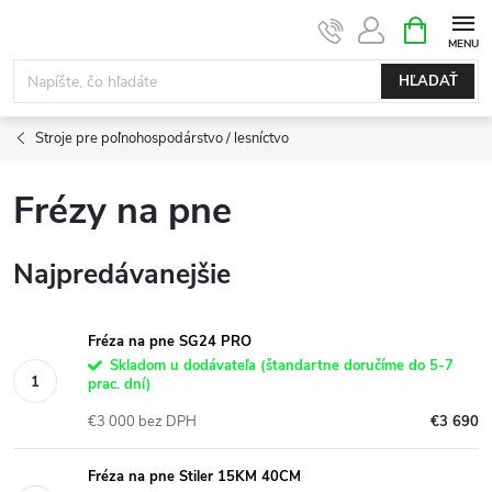
Prejsť
NÁKUPN
KOŠÍK
na
obsah
HĽADAŤ
Stroje pre poľnohospodárstvo / lesníctvo
Frézy na pne
Najpredávanejšie
Fréza na pne SG24 PRO
Skladom u dodávateľa (štandartne doručíme do 5-7
prac. dní)
€3 000 bez DPH
€3 690
Fréza na pne Stiler 15KM 40CM