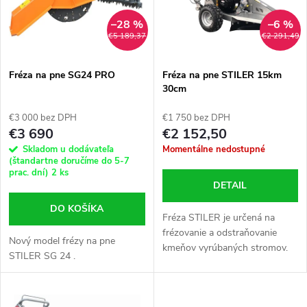
n
i
–28 %
–6 %
€5 189,37
€2 291,49
i
s
e
Fréza na pne SG24 PRO
Fréza na pne STILER 15km
30cm
p
p
€3 000 bez DPH
€1 750 bez DPH
r
€3 690
€2 152,50
r
Skladom u dodávateľa
Momentálne nedostupné
o
(štandartne doručíme do 5-7
prac. dní)
2 ks
o
DETAIL
d
DO KOŠÍKA
d
Fréza STILER je určená na
u
frézovanie a odstraňovanie
Nový model frézy na pne
u
kmeňov vyrúbaných stromov.
STILER SG 24 .
k
k