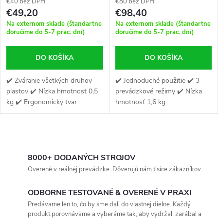
€40 bez DPH
€80 bez DPH
€49,20
€98,40
Na externom sklade (štandartne
Na externom sklade (štandartne
doručíme do 5-7 prac. dní)
doručíme do 5-7 prac. dní)
DO KOŠÍKA
DO KOŠÍKA
✔️ Zváranie všetkých druhov
✔️ Jednoduché použitie ✔️ 3
plastov ✔️ Nízka hmotnosť 0,5
prevádzkové režimy ✔️ Nízka
kg ✔️ Ergonomický tvar
hmotnosť 1,6 kg
O
v
8000+ DODANÝCH STROJOV
Overené v reálnej prevádzke. Dôverujú nám tisíce zákazníkov.
l
ODBORNE TESTOVANÉ & OVERENÉ V PRAXI
á
Predávame len to, čo by sme dali do vlastnej dielne. Každý
produkt porovnávame a vyberáme tak, aby vydržal, zarábal a