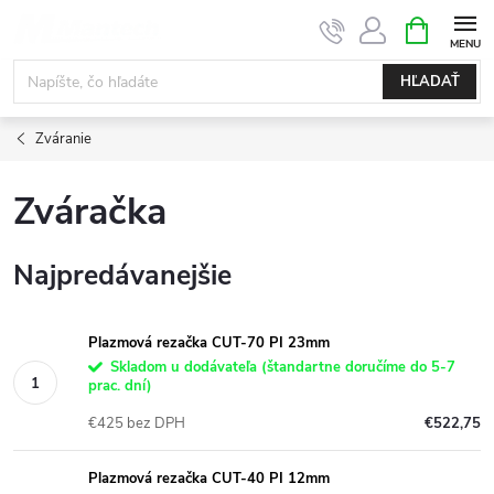
Prejsť
NÁKUPN
KOŠÍK
na
obsah
HĽADAŤ
Zváranie
Zváračka
Najpredávanejšie
Plazmová rezačka CUT-70 PI 23mm
Skladom u dodávateľa (štandartne doručíme do 5-7
prac. dní)
€425 bez DPH
€522,75
Plazmová rezačka CUT-40 PI 12mm