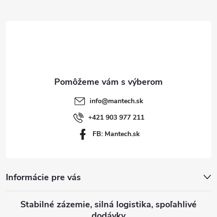
Z
p
á
i
p
s
ä
u
t
info
@
mantech.sk
i
+421 903 977 211
FB: Mantech.sk
e
Informácie pre vás
Stabilné zázemie, silná logistika, spoľahlivé
dodávky