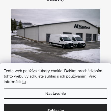
Tento web používa súbory cookie. Ďalším prechádzaním
tohto webu vyjadrujete súhlas s ich používaním. Viac
Nákup na leasing s 0% akontáciou
informácií
tu
.
Nastavenie
Copyright 2026
MANTECH
. Všetky práva vyhradené.
Upraviť nastavenie
cookies
Súhlasím