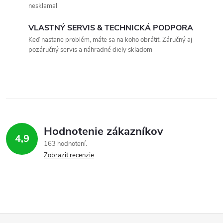
d
nesklamal
a
VLASTNÝ SERVIS & TECHNICKÁ PODPORA
c
Keď nastane problém, máte sa na koho obrátiť. Záručný aj
pozáručný servis a náhradné diely skladom
i
e
p
r
Hodnotenie zákazníkov
v
4,9
163 hodnotení
Zobraziť recenzie
k
y
v
ý