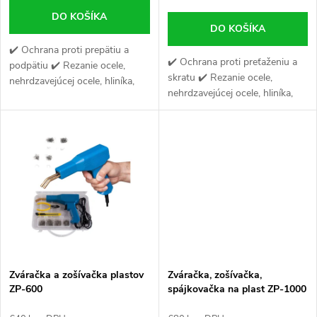
o
d
DO KOŠÍKA
DO KOŠÍKA
d
u
✔️ Ochrana proti prepätiu a
✔️ Ochrana proti preťaženiu a
podpätiu ✔️ Rezanie ocele,
u
skratu ✔️ Rezanie ocele,
nehrdzavejúcej ocele, hliníka,
k
nehrdzavejúcej ocele, hliníka,
medi a mosadze ✔️ Maximálna
k
medi a mosadze ✔️ Chladenie
hrúbka rezu 12 mm
t
ventilátorom
t
o
o
v
v
Zváračka a zošívačka plastov
Zváračka, zošívačka,
ZP-600
spájkovačka na plast ZP-1000