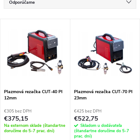
R
Odporúčame
a
Najlacnejšie
V
Najdrahšie
d
ý
Najpredávanejšie
e
p
Abecedne
n
i
i
s
e
Plazmová rezačka CUT-40 PI
Plazmová rezačka CUT-70 PI
12mm
23mm
p
p
€305 bez DPH
€425 bez DPH
r
€375,15
€522,75
r
Na externom sklade (štandartne
Skladom u dodávateľa
o
doručíme do 5-7 prac. dní)
(štandartne doručíme do 5-7
prac. dní)