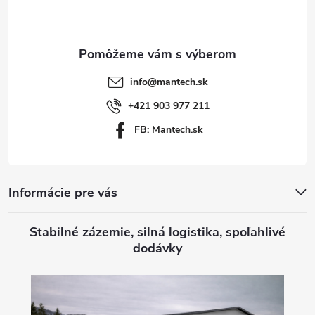
p
s
ä
u
t
info
@
mantech.sk
i
+421 903 977 211
FB: Mantech.sk
e
Informácie pre vás
Stabilné zázemie, silná logistika, spoľahlivé
dodávky