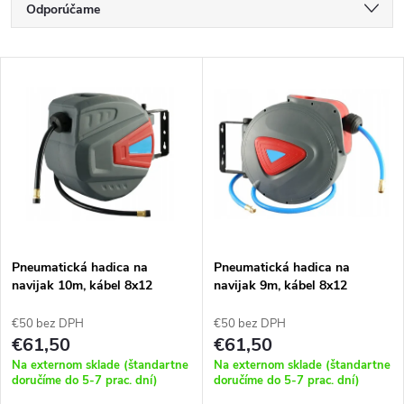
R
Odporúčame
a
Najlacnejšie
V
Najdrahšie
d
ý
Najpredávanejšie
e
p
Abecedne
n
i
i
s
e
Pneumatická hadica na
Pneumatická hadica na
navijak 10m, kábel 8x12
navijak 9m, kábel 8x12
p
p
€50 bez DPH
€50 bez DPH
r
€61,50
€61,50
r
Na externom sklade (štandartne
Na externom sklade (štandartne
o
doručíme do 5-7 prac. dní)
doručíme do 5-7 prac. dní)