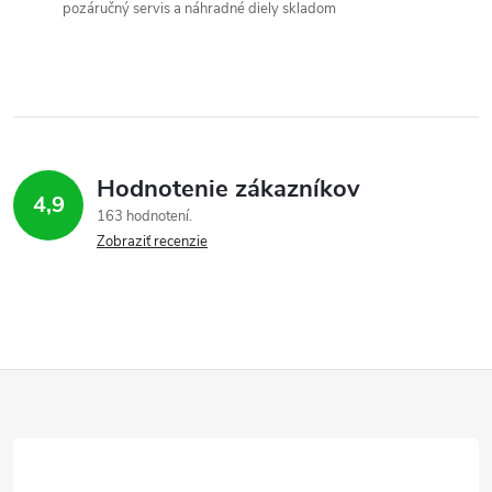
pozáručný servis a náhradné diely skladom
i
e
p
r
Hodnotenie zákazníkov
v
4,9
163 hodnotení
Zobraziť recenzie
k
y
v
ý
Z
p
á
i