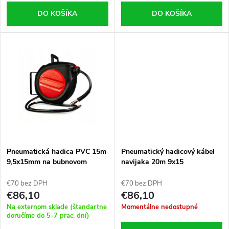
o
d
DO KOŠÍKA
DO KOŠÍKA
d
u
u
k
k
t
t
o
o
v
Pneumatická hadica PVC 15m
Pneumatický hadicový kábel
v
9,5x15mm na bubnovom
navijaka 20m 9x15
navijaku
€70 bez DPH
€70 bez DPH
€86,10
€86,10
Na externom sklade (štandartne
Momentálne nedostupné
doručíme do 5-7 prac. dní)