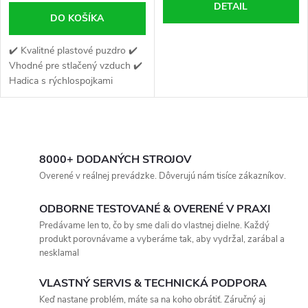
DETAIL
DO KOŠÍKA
✔️ Kvalitné plastové puzdro ✔️
Vhodné pre stlačený vzduch ✔️
Hadica s rýchlospojkami
O
v
8000+ DODANÝCH STROJOV
Overené v reálnej prevádzke. Dôverujú nám tisíce zákazníkov.
l
ODBORNE TESTOVANÉ & OVERENÉ V PRAXI
á
Predávame len to, čo by sme dali do vlastnej dielne. Každý
produkt porovnávame a vyberáme tak, aby vydržal, zarábal a
d
nesklamal
a
VLASTNÝ SERVIS & TECHNICKÁ PODPORA
c
Keď nastane problém, máte sa na koho obrátiť. Záručný aj