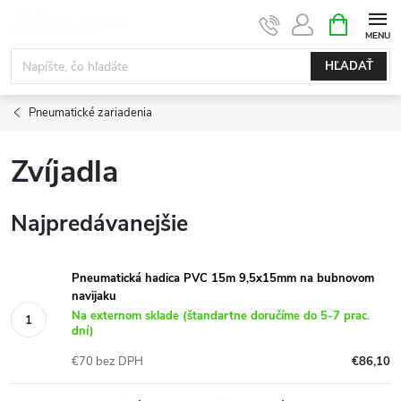
Prejsť
NÁKUPN
KOŠÍK
na
obsah
HĽADAŤ
Pneumatické zariadenia
Zvíjadla
Najpredávanejšie
Pneumatická hadica PVC 15m 9,5x15mm na bubnovom
navijaku
Na externom sklade (štandartne doručíme do 5-7 prac.
dní)
€70 bez DPH
€86,10