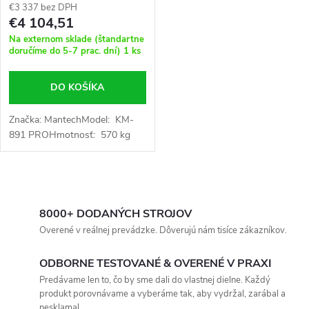
€3 337 bez DPH
€4 104,51
Na externom sklade (štandartne
doručíme do 5-7 prac. dní)
1 ks
DO KOŠÍKA
Značka: MantechModel: KM-
891 PROHmotnosť: 570 kg
O
v
8000+ DODANÝCH STROJOV
Overené v reálnej prevádzke. Dôverujú nám tisíce zákazníkov.
l
ODBORNE TESTOVANÉ & OVERENÉ V PRAXI
á
Predávame len to, čo by sme dali do vlastnej dielne. Každý
produkt porovnávame a vyberáme tak, aby vydržal, zarábal a
d
nesklamal