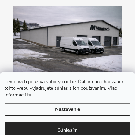
Tento web používa súbory cookie. Ďalším prechádzaním
tohto webu vyjadrujete súhlas s ich používaním. Viac
Nákup na leasing s 0% akontáciou
informácií
tu
.
Nastavenie
Copyright 2026
MANTECH
. Všetky práva vyhradené.
Upraviť nastavenie
cookies
Súhlasím
Vytvoril Shoptet