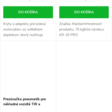
DO KOŠÍKA
DO KOŠÍKA
Kryty a adaptéry pre kolesá
Značka: MantechHmotnosť
motocyklov sú voliteľným
produktu: 75 kgKód výrobcu:
doplnkom, ktorý rozširuje
KR-25 PRO
možnosti vyzúvačky pneumatík
o montáž/demontáž
špecifických kolies motocyklov
a štvorkoliek.
Prezúvačka pneumatík pre
nákladné vozidlá TIR a
poľnohospodárske stroje