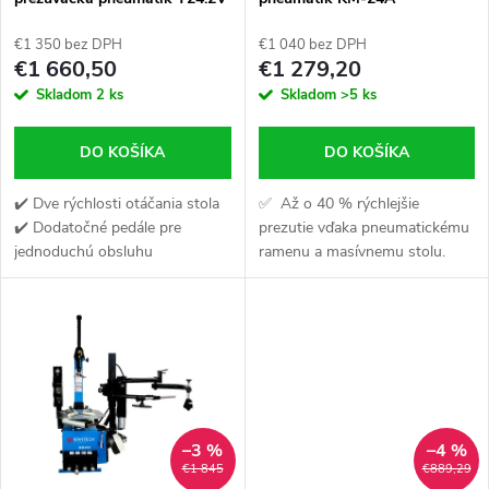
p
s ramenom RUNFLAT
p
€1 350 bez DPH
€1 040 bez DPH
r
€1 660,50
€1 279,20
r
Skladom
2 ks
Skladom
>5 ks
o
o
DO KOŠÍKA
DO KOŠÍKA
d
d
✔️ Dve rýchlosti otáčania stola
✅ Až o 40 % rýchlejšie
u
✔️ Dodatočné pedále pre
prezutie vďaka pneumatickému
u
jednoduchú obsluhu
ramenu a masívnemu stolu.
k
✔️Robustná konštrukcia s
✅ Žiadne poškriabanie ráfkov
automatickým naklápacím
— plastové kryty + presné
k
ramenom
uchytenie. 💪 Sila...
t
t
o
o
v
–3 %
–4 %
v
€1 845
€889,29