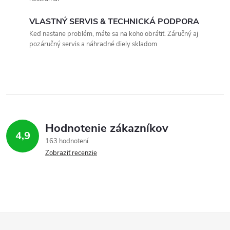
a
VLASTNÝ SERVIS & TECHNICKÁ PODPORA
c
Keď nastane problém, máte sa na koho obrátiť. Záručný aj
pozáručný servis a náhradné diely skladom
i
e
p
r
Hodnotenie zákazníkov
v
4,9
163 hodnotení
Zobraziť recenzie
k
y
v
ý
Z