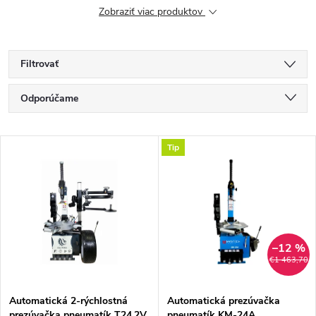
Zobraziť viac produktov
Filtrovať
R
Odporúčame
a
Najlacnejšie
V
Tip
Najdrahšie
d
ý
Najpredávanejšie
e
p
Abecedne
n
i
–12 %
€1 463,70
i
s
e
Automatická 2-rýchlostná
Automatická prezúvačka
prezúvačka pneumatík T24.2V
pneumatík KM-24A