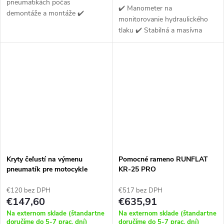
pneumatikách počas
✔️ Manometer na
demontáže a montáže ✔️
monitorovanie hydraulického
Pasuje na väčšinu prezúvačiek
tlaku ✔️ Stabilná a masívna
pneumatík ✔️ Vhodné pre
konštrukcia ✔️ Riadiace napätie
štandardné, nízkoprofilové aj
(24V) eliminuje riziko úrazu
run flat pneumatiky
elektrickým prúdom
Kryty čeľustí na výmenu
Pomocné rameno RUNFLAT
pneumatík pre motocykle
KR-25 PRO
€120 bez DPH
€517 bez DPH
€147,60
€635,91
Na externom sklade (štandartne
Na externom sklade (štandartne
doručíme do 5-7 prac. dní)
doručíme do 5-7 prac. dní)