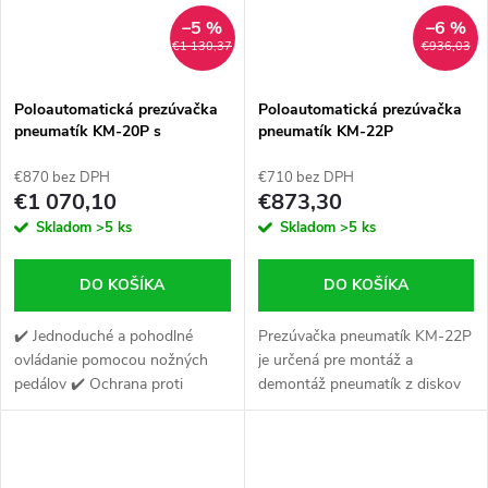
–5 %
–6 %
€1 130,37
€936,03
Poloautomatická prezúvačka
Poloautomatická prezúvačka
pneumatík KM-20P s
pneumatík KM-22P
pomocným ramenom KR-P1
€870 bez DPH
€710 bez DPH
€1 070,10
€873,30
Skladom
>5 ks
Skladom
>5 ks
DO KOŠÍKA
DO KOŠÍKA
✔️ Jednoduché a pohodlné
Prezúvačka pneumatík KM-22P
ovládanie pomocou nožných
je určená pre montáž a
pedálov ✔️ Ochrana proti
demontáž pneumatík z diskov
poškodeniu ráfika ✔️ Masívny
osobných automobilov,
stôl, ovládaný dvoma
dodávok a motocyklov.
aktuátormi
(Možnosť - po zakúpení
adaptérov na kolesá