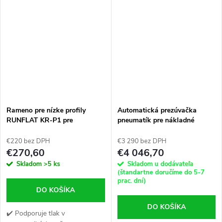
dodávok a motocyklov.
základni prezúvačky pneumatík
(Možnosť - po zakúpení
✔️ Univerzálne a pasuje na
adaptérov na kolesá
väčšinu...
motocykla).
Rameno pre nízke profily
Automatická prezúvačka
RUNFLAT KR-P1 pre
pneumatík pre nákladné
poloautomatické prezúvačky
vozidlá KM-26C
€220 bez DPH
€3 290 bez DPH
€270,60
€4 046,70
Skladom
>5 ks
Skladom u dodávateľa
(štandartne doručíme do 5-7
prac. dní)
DO KOŠÍKA
DO KOŠÍKA
✔️ Podporuje tlak v