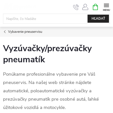
Prejsť
NÁKUPN
KOŠÍK
na
obsah
HĽADAŤ
Vybavenie pneuservisu
Vyzúvačky/prezúvačky
pneumatík
Ponúkame profesionálne vybavenie pre Váš
pneuservis. Na našej web stránke nájdete
automatické, poloautomatické vyzúvačky a
prezúvačky pneumatík pre osobné autá, ľahké
úžitokové vozidlá a motocykle.