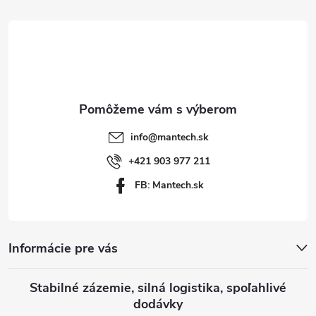
p
á
i
p
s
ä
u
t
info
@
mantech.sk
i
+421 903 977 211
FB: Mantech.sk
e
Informácie pre vás
Stabilné zázemie, silná logistika, spoľahlivé
dodávky