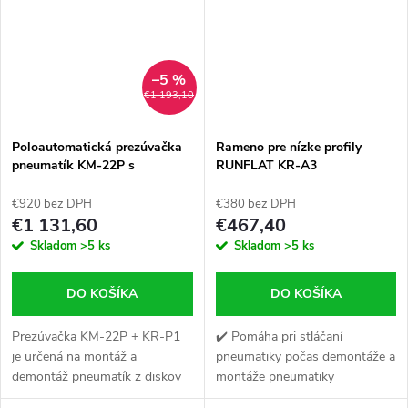
motocykla).
–5 %
€1 193,10
Poloautomatická prezúvačka
Rameno pre nízke profily
pneumatík KM-22P s
RUNFLAT KR-A3
pomocným ramenom KR-P1
€920 bez DPH
€380 bez DPH
€1 131,60
€467,40
Skladom
>5 ks
Skladom
>5 ks
DO KOŠÍKA
DO KOŠÍKA
Prezúvačka KM-22P + KR-P1
✔️ Pomáha pri stláčaní
je určená na montáž a
pneumatiky počas demontáže a
demontáž pneumatík z diskov
montáže pneumatiky
osobných automobilov,
✔️ Rameno je namontované na