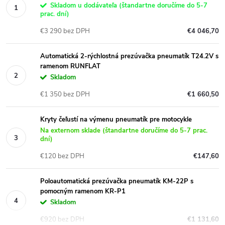
Skladom u dodávateľa (štandartne doručíme do 5-7
prac. dní)
€3 290 bez DPH
€4 046,70
Automatická 2-rýchlostná prezúvačka pneumatík T24.2V s
ramenom RUNFLAT
Skladom
€1 350 bez DPH
€1 660,50
Kryty čeľustí na výmenu pneumatík pre motocykle
Na externom sklade (štandartne doručíme do 5-7 prac.
dní)
€120 bez DPH
€147,60
Poloautomatická prezúvačka pneumatík KM-22P s
pomocným ramenom KR-P1
Skladom
€920 bez DPH
€1 131,60