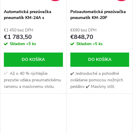
Automatická prezúvačka
Poloautomatická prezúvačka
pneumatík KM-24A s
pneumatík KM-20P
pomocným ramenom KR-A3
€1 450 bez DPH
€690 bez DPH
€1 783,50
€848,70
Skladom
>5 ks
Skladom
>5 ks
DO KOŠÍKA
DO KOŠÍKA
✅ Až o 40 % rýchlejšie
✔️ Jednoduché a pohodlné
prezutie vďaka pneumatickému
ovládanie pomocou nožných
ramenu a masívnemu stolu.
pedálov ✔️ Masívny stôl,
✅ Žiadne poškriabanie ráfkov
ovládaný dvoma aktuátormi
— plastové kryty + presné
✔️ Ochrana proti poškodeniu
uchytenie. 💪 Sila...
ráfika