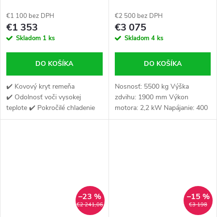
kW 400V 476 l/min 270 l
ST5500
€1 100 bez DPH
€2 500 bez DPH
€1 353
€3 075
Skladom
1 ks
Skladom
4 ks
DO KOŠÍKA
DO KOŠÍKA
✔️ Kovový kryt remeňa
Nosnosť: 5500 kg Výška
✔️ Odolnosť voči vysokej
zdvihu: 1900 mm Výkon
teplote ✔️ Pokročilé chladenie
motora: 2,2 kW Napájanie: 400
V / 50 Hz Hmotnosť: 890 kg
–23 %
–15 %
€2 241,06
€3 198