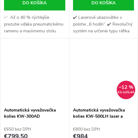
DO KOŠÍKA
DO KOŠÍKA
✅ Až o 40 % rýchlejšie
✔️ Laserové ukazovátko v
prezutie vďaka pneumatickému
polohe „6 hodín“. ✔️ Revolučný
ramenu a masívnemu stolu.
systém na určenie typu ráfika
✅ Žiadne poškriabanie ráfkov
✔️ Stroj vybavený inteligentnou
— plastové kryty + presné
funkciou samokalibrácie
uchytenie. 💪 Sila...
–12 %
€1 125,45
Automatická vyvažovačka
Automatická vyvažovačka
kolies KW-300AD
kolies KW-500LH laser a
nožná brzda
€650 bez DPH
€800 bez DPH
€799,50
€984