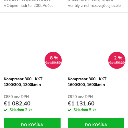
VObjem nádrže: 200LPočet
Ventily z nehrdzavejúcej ocele
piestov: 3Počet stupňov
kompresie: 1Hlučnosť (dB): 89
dBTlak (bar): 8 barMotor KW
(HP): 3,0 kW (4,0...
–8 %
–2 %
€1 180,80
€1 156,20
Kompresor 300L KKT
Kompresor 300L KKT
1300/300, 1300l/min
1600/300, 1600l/min
€880 bez DPH
€920 bez DPH
€1 082,40
€1 131,60
Skladom
2 ks
Skladom
5 ks
DO KOŠÍKA
DO KOŠÍKA