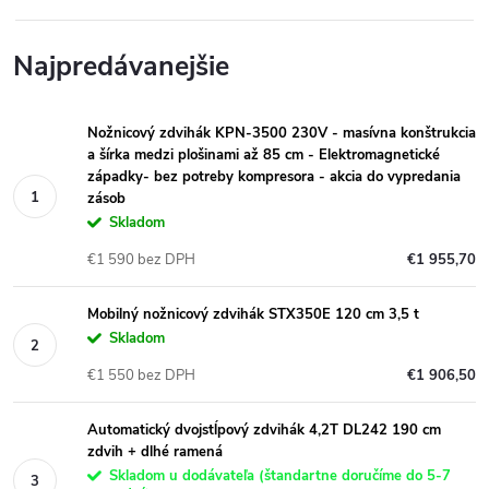
Najpredávanejšie
Nožnicový zdvihák KPN-3500 230V - masívna konštrukcia
a šírka medzi plošinami až 85 cm - Elektromagnetické
západky- bez potreby kompresora - akcia do vypredania
zásob
Skladom
€1 590 bez DPH
€1 955,70
Mobilný nožnicový zdvihák STX350E 120 cm 3,5 t
Skladom
€1 550 bez DPH
€1 906,50
Automatický dvojstĺpový zdvihák 4,2T DL242 190 cm
zdvih + dlhé ramená
Skladom u dodávateľa (štandartne doručíme do 5-7