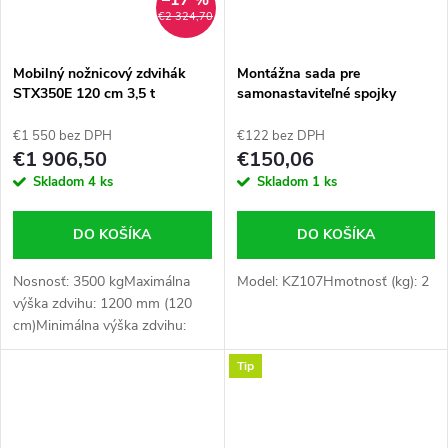
€2 324,70
Mobilný nožnicový zdvihák
Montážna sada pre
STX350E 120 cm 3,5 t
samonastaviteľné spojky
KZ107
€1 550 bez DPH
€122 bez DPH
€1 906,50
€150,06
Skladom
4 ks
Skladom
1 ks
DO KOŠÍKA
DO KOŠÍKA
Nosnosť: 3500 kgMaximálna
Model: KZ107Hmotnosť (kg): 2
výška zdvihu: 1200 mm (120
cm)Minimálna výška zdvihu:
110 mmČas zdvihu: 30–60 s (v
Tip
závislosti od zaťaženia)Dĺžka
plošiny (bez rámp): 1630 mm