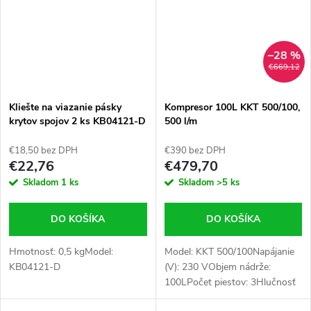
–28 %
€669,12
Kliešte na viazanie pásky
Kompresor 100L KKT 500/100,
krytov spojov 2 ks KB04121-D
500 l/m
€18,50 bez DPH
€390 bez DPH
€22,76
€479,70
Skladom
1 ks
Skladom
>5 ks
DO KOŠÍKA
DO KOŠÍKA
Hmotnosť: 0,5 kgModel:
Model: KKT 500/100Napájanie
KB04121-D
(V): 230 VObjem nádrže:
100LPočet piestov: 3Hlučnosť
(dB): 89 dBTlak (bar): 8