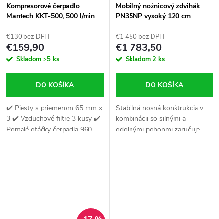
Kompresorové čerpadlo
Mobilný nožnicový zdvihák
Mantech KKT-500, 500 l/min
PN35NP vysoký 120 cm
€130 bez DPH
€1 450 bez DPH
€159,90
€1 783,50
Skladom
>5 ks
Skladom
2 ks
DO KOŠÍKA
DO KOŠÍKA
✔️ Piesty s priemerom 65 mm x
Stabilná nosná konštrukcia v
3 ✔️ Vzduchové filtre 3 kusy ✔️
kombinácii so silnými a
Pomalé otáčky čerpadla 960
odolnými pohonmi zaručuje
ot./min.
stabilnú prevádzku pri zaťažení
až do 3,5 t, pričom vozidlo
zdvihne do výšky až 120 cm, čo
výrazne...
–17 %