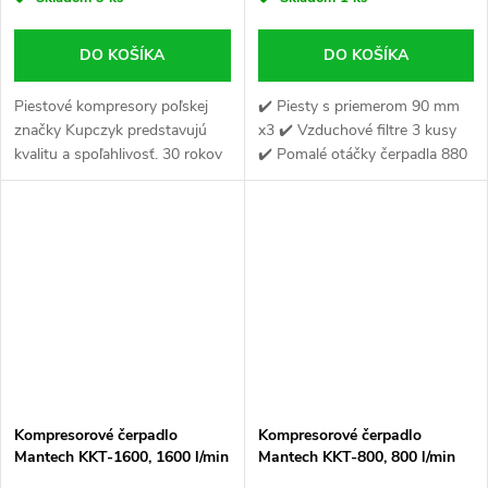
DO KOŠÍKA
DO KOŠÍKA
Piestové kompresory poľskej
✔️ Piesty s priemerom 90 mm
značky Kupczyk predstavujú
x3 ✔️ Vzduchové filtre 3 kusy
kvalitu a spoľahlivosť. 30 rokov
✔️ Pomalé otáčky čerpadla 880
skúseností s predajom
ot./min.
kompresorov nám umožňuje
vytvárať modely, ktoré sa
vyznačujú...
Kompresorové čerpadlo
Kompresorové čerpadlo
Mantech KKT-1600, 1600 l/min
Mantech KKT-800, 800 l/min