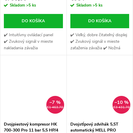
Skladom
>5 ks
Skladom
>5 ks
DO KOŠÍKA
DO KOŠÍKA
✔️ Intuitívny ovládací panel
✔️ Veľký, dobre čitateľný displej
✔️ Zvukový signál v mieste
✔️ Zvukový signál v mieste
nakladania závažia
zaťaženia závažia ✔️ Nožná
✔️ Autodiagnostika stroja
brzda
–7 %
–10 %
€1 463,70
€3 431,70
Dvojpiestový kompresor HK
Dvojstĺpový zdvihák 5,5T
700-300 Pro 11 bar 5,5 HP/4
automatický MELL PRO