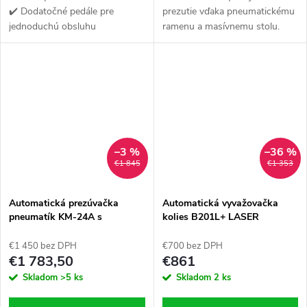
✔️ Dodatočné pedále pre
prezutie vďaka pneumatickému
jednoduchú obsluhu
ramenu a masívnemu stolu.
✔️Robustná konštrukcia s
✅ Žiadne poškriabanie ráfkov
automatickým naklápacím
— plastové kryty + presné
ramenom
uchytenie. 💪 Sila...
–3 %
–36 %
€1 845
€1 353
Automatická prezúvačka
Automatická vyvažovačka
pneumatík KM-24A s
kolies B201L+ LASER
pomocným ramenom KR-A3
€1 450 bez DPH
€700 bez DPH
€1 783,50
€861
Skladom
>5 ks
Skladom
2 ks