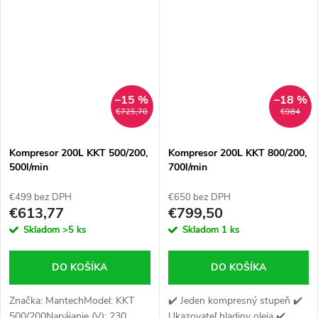
barMotor KW (HP): 3,0 kW (4,0
HP)Hmotnosť (kg): 88
kgRozmery (mm):...
–15 %
–18 %
€725,70
€984
Kompresor 200L KKT 500/200,
Kompresor 200L KKT 800/200,
500l/min
700l/min
€499 bez DPH
€650 bez DPH
€613,77
€799,50
Skladom
>5 ks
Skladom
1 ks
DO KOŠÍKA
DO KOŠÍKA
Značka: MantechModel: KKT
✔️ Jeden kompresný stupeň ✔️
500/200Napájanie (V): 230
Ukazovateľ hladiny oleja ✔️