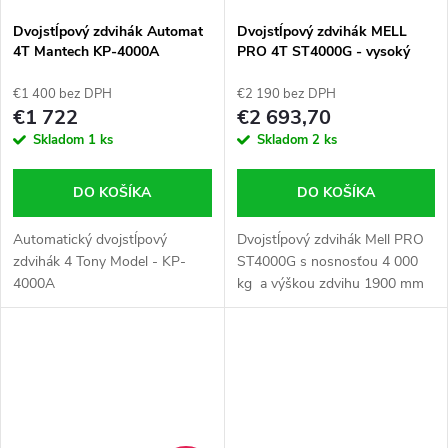
Dvojstĺpový zdvihák Automat
Dvojstĺpový zdvihák MELL
4T Mantech KP-4000A
PRO 4T ST4000G - vysoký
3,9m bez prejazdu
€1 400 bez DPH
€2 190 bez DPH
€1 722
€2 693,70
Skladom
1 ks
Skladom
2 ks
DO KOŠÍKA
DO KOŠÍKA
Automatický dvojstĺpový
Dvojstĺpový zdvihák Mell PRO
zdvihák 4 Tony Model - KP-
ST4000G s nosnosťou 4 000
4000A
kg a výškou zdvihu 1900 mm
Vám umožňuje zdvíhať a
presúvať ťažké predmety.