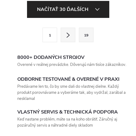
O
NAČÍTAŤ 30 ĎALŠÍCH
v
l
S
1
19
t
á
r
d
á
8000+ DODANÝCH STROJOV
a
n
Overené v reálnej prevádzke. Dôverujú nám tisíce zákazníkov.
k
c
ODBORNE TESTOVANÉ & OVERENÉ V PRAXI
o
Predávame len to, čo by sme dali do vlastnej dielne. Každý
i
v
produkt porovnávame a vyberáme tak, aby vydržal, zarábal a
a
nesklamal
e
n
VLASTNÝ SERVIS & TECHNICKÁ PODPORA
p
i
Keď nastane problém, máte sa na koho obrátiť. Záručný aj
e
r
pozáručný servis a náhradné diely skladom