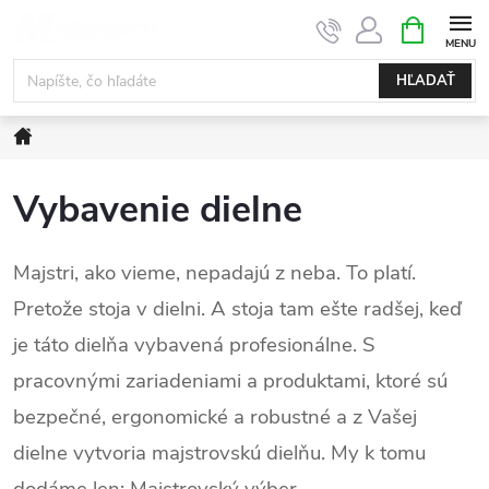
Prejsť
NÁKUPN
KOŠÍK
na
obsah
HĽADAŤ
Domov
Vybavenie dielne
Majstri, ako vieme, nepadajú z neba. To platí.
Pretože stoja v dielni. A stoja tam ešte radšej, keď
je táto dielňa vybavená profesionálne. S
pracovnými zariadeniami a produktami, ktoré sú
bezpečné, ergonomické a robustné a z Vašej
dielne vytvoria majstrovskú dielňu. My k tomu