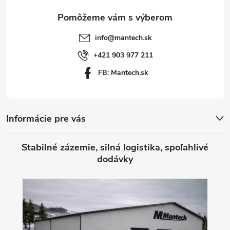
ä
t
info
@
mantech.sk
i
+421 903 977 211
FB: Mantech.sk
e
Informácie pre vás
Stabilné zázemie, silná logistika, spoľahlivé
dodávky