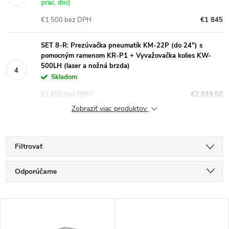
prac. dní)
€1 500 bez DPH
€1 845
SET 8-R: Prezúvačka pneumatík KM-22P (do 24") s
pomocným ramenom KR-P1 + Vyvažovačka kolies KW-
500LH (laser a nožná brzda)
Skladom
€1 650 bez DPH
€2 029,50
Zobraziť viac produktov
Filtrovať
R
Odporúčame
a
Najlacnejšie
V
Najdrahšie
d