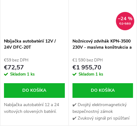
–24 %
€2 583
Nbíjačka autobatérií 12V /
Nožnicový zdvihák KPN-3500
24V DFC-20T
230V - masívna konštrukcia a
šírka medzi plošinami až 85
cm - Elektromagnetické
€59 bez DPH
€1 590 bez DPH
západky- bez potreby
€72,57
€1 955,70
kompresora - akcia do
Skladom
1 ks
Skladom
1 ks
vypredania zásob
DO KOŠÍKA
DO KOŠÍKA
Nabíjačka autobatérií 12 a 24
✔️ Dvojitý elektromagnetický
voltových olovených batérií.
bezpečnostný zámok
✔️ Zvukový signál pri spúšťaní
✔️ 8 kusov gumených blokov
pod prahy v dvoch výškach