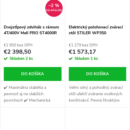
–2 %
€2 472,30
Dvojstĺpový zdvihák s rámom
Elektrický polohovací zvárací
4T/400V Mell PRO ST4000R
stôl STILER WP350
AUTOMAT
€1 950 bez DPH
€1 279 bez DPH
€2 398,50
€1 573,17
Skladom
2 ks
Skladom
1 ks
DO KOŠÍKA
DO KOŠÍKA
✔️ Maximálna stabilita a
Veľmi silný a pohodlný zvárací
pevnosť aj na slabších
stôl uľahčí zváranie oceľových
povrchoch ✔️ Mechanická
konštrukcií. Pevná štruktúra
synchronizácia na úrovni
ľahko unesie hmotnosť až 350
podlahy ✔️ Elektromagnetický
kg.360-stupňová otočná hlava
výškový zámok proti
s elektromotorom nám...
náhodnému spusteniu