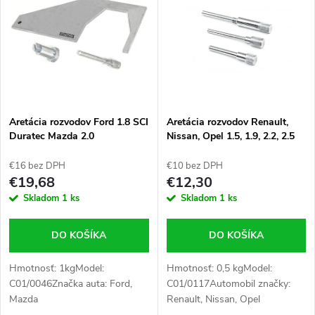
ý
Najpredávanejšie
e
p
Abecedne
n
i
i
s
e
Aretácia rozvodov Ford 1.8 SCI
Aretácia rozvodov Renault,
Duratec Mazda 2.0
Nissan, Opel 1.5, 1.9, 2.2, 2.5
p
DCI
p
€16 bez DPH
€10 bez DPH
r
€19,68
€12,30
r
Skladom
1 ks
Skladom
1 ks
o
o
DO KOŠÍKA
DO KOŠÍKA
d
d
Hmotnosť: 1kgModel:
Hmotnosť: 0,5 kgModel:
u
C01/0046Značka auta: Ford,
C01/0117Automobil značky:
u
Mazda
Renault, Nissan, Opel