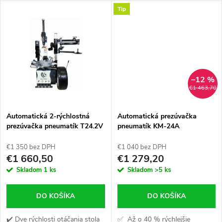
k
Tip
k
t
t
o
o
v
–12 %
v
€1 463,70
Automatická 2-rýchlostná
Automatická prezúvačka
prezúvačka pneumatík T24.2V
pneumatík KM-24A
s ramenom RUNFLAT
€1 350 bez DPH
€1 040 bez DPH
€1 660,50
€1 279,20
Skladom
1 ks
Skladom
>5 ks
DO KOŠÍKA
DO KOŠÍKA
✔️ Dve rýchlosti otáčania stola
✅ Až o 40 % rýchlejšie