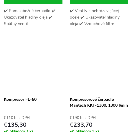
✔️ Pomalobežné čerpadlo ✔️
✔️ Ventily z nehrdzavejúcej
Ukazovateľ hladiny oleja ✔️
ocele ✔️ Ukazovateľ hladiny
Spätný ventil
oleja ✔️ Vzduchové filtre
Kompresor FL-50
Kompresorové čerpadlo
Mantech KKT-1300, 1300 l/min
€110 bez DPH
€190 bez DPH
€135,30
€233,70
Skladom
3 ks
Skladom
1 ks