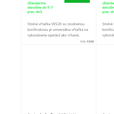
(štandartne
(štand
doručíme do 5-7
doručí
prac. dní)
prac. d
Stolná vŕtačka WS20 so zosilnenou
Stolná
konštrukciou je univerzálna vŕtačka na
konštru
vykonávanie operácií ako vŕtanie,
vykonáv
vystružovanie, zahlbovanie, rezanie
vystruž
Kód:
3156
závitov (pomocou špeciálnych...
závitov