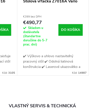
016
Stolová vŕtačka Z7016A Vario
€399 bez DPH
€490,77
Skladom u
OŠÍKA
DO KOŠÍKA
dodávateľa
(štandartne
doručíme do 5-7
prac. dní)
aisťuje
✔️ Výškovo a uhlovo nastaviteľný
cí stôl
pracovný stôl ✔️ Odolná liatinová
konštrukcia ✔️ Laserové ukazovátko a
vené
LED osvetlenie
Kód:
3105
Kód:
14987
VLASTNÝ SERVIS & TECHNICKÁ