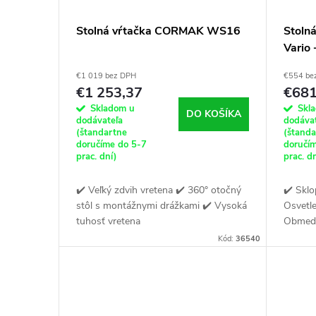
p
o
Stolná vŕtačka CORMAK WS16
Stoln
Vario
r
d
€1 019 bez DPH
€554 be
o
u
€1 253,37
€681
Skladom u
Skl
DO KOŠÍKA
d
dodávateľa
dodáva
k
(štandartne
(štand
doručíme do 5-7
doručí
u
prac. dní)
prac. d
t
✔️ Veľký zdvih vretena ✔️ 360° otočný
✔️ Sklo
k
o
stôl s montážnymi drážkami ✔️ Vysoká
Osvetle
tuhosť vretena
Obmedz
t
v
Kód:
36540
o
v