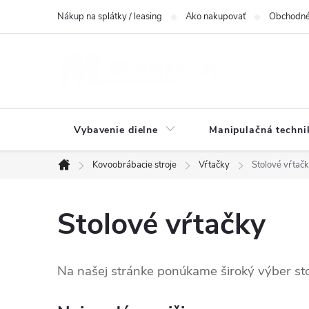
Prejsť
Nákup na splátky / leasing
Ako nakupovať
Obchodné
na
obsah
Vybavenie dielne
Manipulačná techni
Kovoobrábacie stroje
Vŕtačky
Stolové vŕtač
Domov
Stolové vŕtačky
Na našej stránke ponúkame široký výber sto