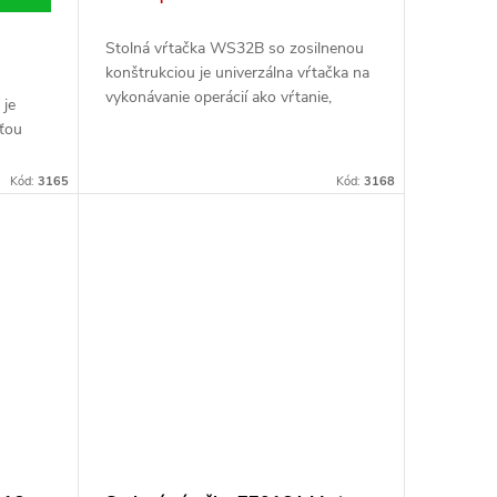
Stolná vŕtačka WS32B so zosilnenou
konštrukciou je univerzálna vŕtačka na
vykonávanie operácií ako vŕtanie,
je
vystružovanie, zahlbovanie, rezanie
sťou
závitov (pomocou špeciálnych...
Kód:
3165
Kód:
3168