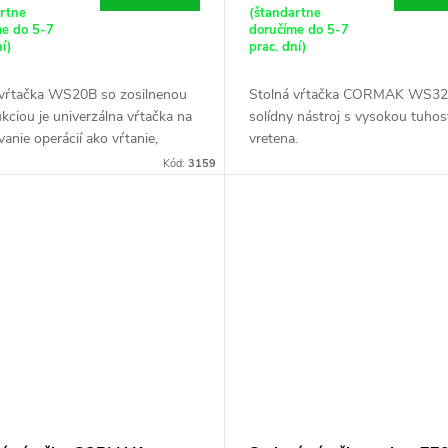
artne
(štandartne
me do 5-7
doručíme do 5-7
ní)
prac. dní)
 vŕtačka WS20B so zosilnenou
Stolná vŕtačka CORMAK WS32 
kciou je univerzálna vŕtačka na
solídny nástroj s vysokou tuho
anie operácií ako vŕtanie,
vretena.
ovanie, zahlbovanie, rezanie
Kód:
3159
 (pomocou špeciálnych...