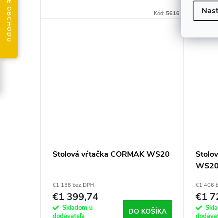
HODNOTENIE OBCHODU
nevyhn
Nast
Kód:
5616
dielni.
Stolová vŕtačka CORMAK WS20
Stolo
WS20B
posu
€1 138 bez DPH
€1 406 
€1 399,74
€1 7
Skladom u
Skl
DO KOŠÍKA
dodávateľa
dodáva