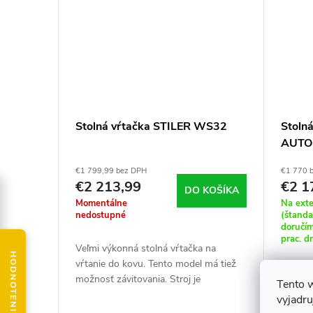
Stolná vŕtačka STILER WS32
Stoln
AUTO
€1 799,99 bez DPH
€1 770 
€2 213,99
€2 1
DO KOŠÍKA
Momentálne
Na ext
nedostupné
(štand
doručí
prac. d
Veľmi výkonná stolná vŕtačka na
vŕtanie do kovu. Tento model má tiež
Veľmi v
možnosť závitovania. Stroj je
Tento 
vŕtanie
nevyhnutnosťou pre každú odbornú
vyjadru
možnosť
dielňu.