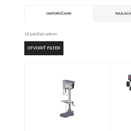
R
ODPORÚČAME
NAJLACN
a
16
položiek celkom
d
OTVORIŤ FILTER
e
V
n
ý
i
p
e
i
p
s
r