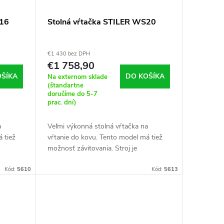
S16
Stolná vŕtačka STILER WS20
€1 430 bez DPH
€1 758,90
OŠÍKA
DO KOŠÍKA
Na externom sklade
(štandartne
doručíme do 5-7
prac. dní)
a
Veľmi výkonná stolná vŕtačka na
 tiež
vŕtanie do kovu. Tento model má tiež
možnosť závitovania. Stroj je
nej
nevyhnutnosťou v každej odbornej
Kód:
5610
dielni.
Kód:
5613