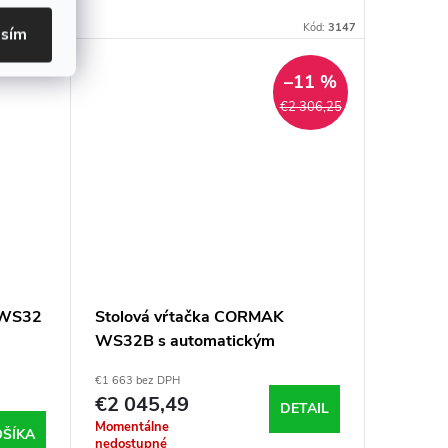
Kód:
3114
Kód:
3147
asím
–11 %
€2 306,25
 WS32
Stolová vŕtačka CORMAK
WS32B s automatickým
posuvom
€1 663 bez DPH
€2 045,49
DETAIL
Momentálne
OŠÍKA
nedostupné