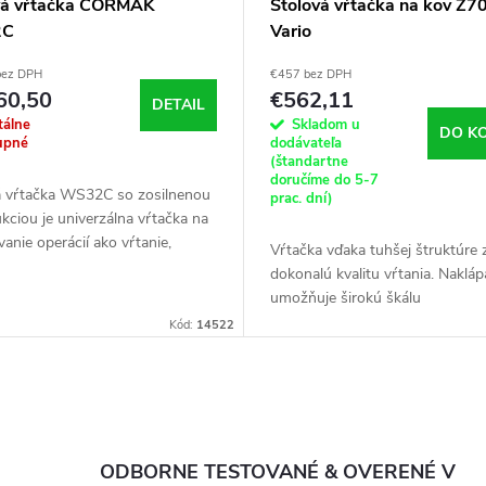
vá vŕtačka CORMAK
Stolová vŕtačka na kov Z7
2C
Vario
bez DPH
€457 bez DPH
60,50
€562,11
DETAIL
álne
Skladom u
DO K
upné
dodávateľa
(štandartne
doručíme do 5-7
á vŕtačka WS32C so zosilnenou
prac. dní)
kciou je univerzálna vŕtačka na
anie operácií ako vŕtanie,
Vŕtačka vďaka tuhšej štruktúre z
ovanie, zahlbovanie, rezanie
dokonalú kvalitu vŕtania. Naklápa
 (pomocou špeciálnych...
umožňuje širokú škálu
spracovania. Zariadenie je vyba
Kód:
14522
elektronickým indikátorom...
ODBORNE TESTOVANÉ & OVERENÉ V