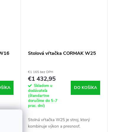
 W16
Stolová vŕtačka CORMAK W25
€1 165 bez DPH
€1 432,95
Skladom u
OŠÍKA
DO KOŠÍKA
dodávateľa
(štandartne
doručíme do 5-7
prac. dní)
je
Stolná vŕtačka W25 je stroj, ktorý
kombinuje výkon a presnosť.