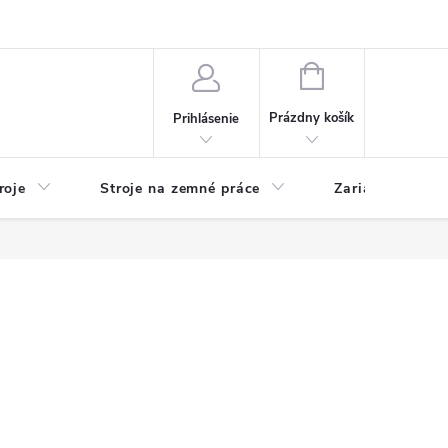
y
Reklamácie
Kontakty
NÁKUPNÝ
KOŠÍK
Prázdny košík
Prihlásenie
roje
Stroje na zemné práce
Zariadenia na 