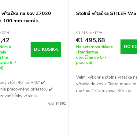
á vŕtačka na kov Z7020
Stolná vŕtačka STILER W
 + 100 mm zverák
z DPH
€1 216 bez DPH
,42
€1 495,68
DO K
adom u
Na externom sklade
DO KOŠÍKA
teľa
(štandartne
artne
doručíme do 5-7
me do 5-7
prac. dní)
ní)
Veľmi výkonná stolná vŕtačka n
pný stôl -45° až +45° ✔️
vŕtanie do kovu. Tento model má
nie pracovného priestoru ✔️
možnosť závitovania. Stroj je
ovač hĺbky vŕtania
nevyhnutnosťou v každej odbor
Kód:
14661
dielni.