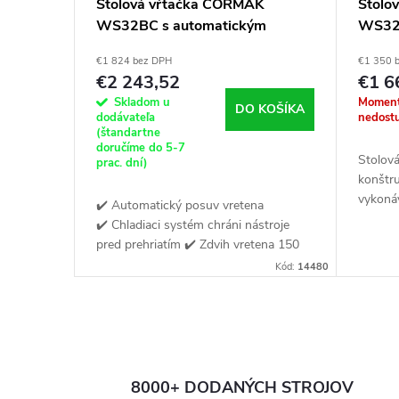
Stolová vŕtačka CORMAK
Stolo
WS32BC s automatickým
WS3
posuvom a chladením
€1 824 bez DPH
€1 350 
€2 243,52
€1 6
Skladom u
Moment
DO KOŠÍKA
dodávateľa
nedost
(štandartne
doručíme do 5-7
Stolov
prac. dní)
konštru
vykonáv
✔️ Automatický posuv vretena
vystruž
✔️ Chladiaci systém chráni nástroje
závitov
pred prehriatím ✔️ Zdvih vretena 150
mm
Kód:
14480
O
v
8000+ DODANÝCH STROJOV