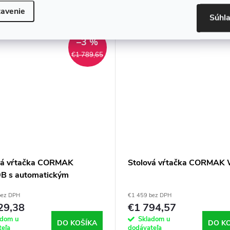
výkonom pri zachovaní malých
utnosťou v každej odbornej
avenie
rozmerov.
Kód:
5619
Súhl
–3 %
€1 789,65
vá vŕtačka CORMAK
Stolová vŕtačka CORMAK
 s automatickým
vom
bez DPH
€1 459 bez DPH
29,38
€1 794,57
adom u
Skladom u
DO KOŠÍKA
DO K
teľa
dodávateľa