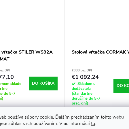
á vŕtačka STILER WS32A
Stolová vŕtačka CORMAK
MAT
bez DPH
€888 bez DPH
77,10
€1 092,24
DO KOŠÍKA
ernom sklade
Skladom u
DO K
artne
dodávateľa
me do 5-7
(štandartne
ní)
doručíme do 5-7
prac. dní)
ýkonná stolná vŕtačka na
web používa súbory cookie. Ďalším prechádzaním tohto webu
Stolná vŕtačka W16 sa vyznaču
 do kovu. Tento model má tiež
jete súhlas s ich používaním. Viac informácií
tu
.
tuhou konštrukciou a skvelým
 závitovania. Stroj je