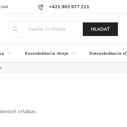
+421 903 977 211
 podmienky
Podmienky ochrany osobných údajov
Doprava a platb
HĽADAŤ
ka
Kovoobrábacie stroje
Drevoobrábacie st
ky
lových vrtákov.