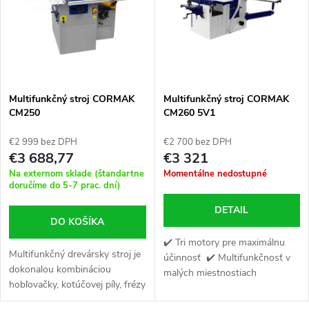
e
p
Abecedne
n
i
i
s
e
Multifunkčný stroj CORMAK
Multifunkčný stroj CORMAK
CM250
CM260 5V1
p
p
€2 999 bez DPH
€2 700 bez DPH
r
€3 688,77
€3 321
r
Na externom sklade (štandartne
Momentálne nedostupné
o
doručíme do 5-7 prac. dní)
o
DETAIL
d
DO KOŠÍKA
d
✔️ Tri motory pre maximálnu
u
Multifunkčný drevársky stroj je
účinnosť ✔️ Multifunkčnosť v
dokonalou kombináciou
u
malých miestnostiach
hobľovačky, kotúčovej píly, frézy
k
✔️ Pokročilé technologické
a hrúbkovačky, ktorá ponúka
riešenia