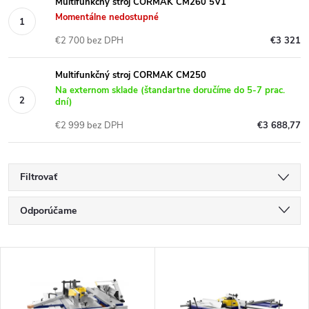
Multifunkčný stroj CORMAK CM260 5V1
Momentálne nedostupné
€2 700 bez DPH
€3 321
Multifunkčný stroj CORMAK CM250
Na externom sklade (štandartne doručíme do 5-7 prac.
dní)
€2 999 bez DPH
€3 688,77
Filtrovať
R
Odporúčame
a
Najlacnejšie
V
Najdrahšie
d
ý
Najpredávanejšie