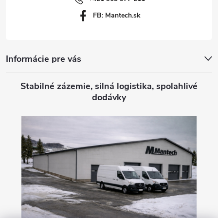
i
FB: Mantech.sk
e
Informácie pre vás
Stabilné zázemie, silná logistika, spoľahlivé
dodávky