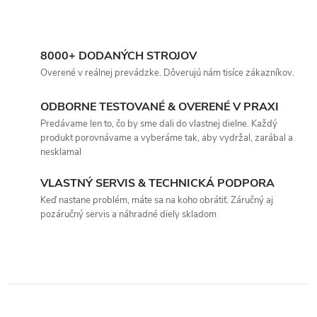
k
široké spektrum
t
možností. Použitie 3 motorov...
O
t
o
v
8000+ DODANÝCH STROJOV
o
Overené v reálnej prevádzke. Dôverujú nám tisíce zákazníkov.
l
v
v
ODBORNE TESTOVANÉ & OVERENÉ V PRAXI
á
Predávame len to, čo by sme dali do vlastnej dielne. Každý
produkt porovnávame a vyberáme tak, aby vydržal, zarábal a
d
nesklamal
a
VLASTNÝ SERVIS & TECHNICKÁ PODPORA
c
Keď nastane problém, máte sa na koho obrátiť. Záručný aj
pozáručný servis a náhradné diely skladom
i
e
p