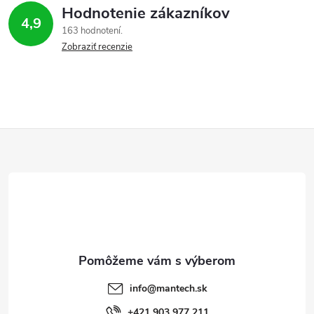
r
Hodnotenie zákazníkov
v
4,9
163 hodnotení
Zobraziť recenzie
k
y
v
ý
Z
p
á
i
p
s
ä
u
t
info
@
mantech.sk
+421 903 977 211