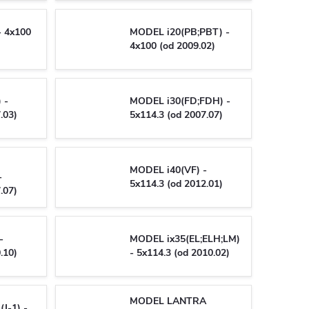
- 4x100
MODEL i20(PB;PBT) -
4x100 (od 2009.02)
 -
MODEL i30(FD;FDH) -
.03)
5x114.3 (od 2007.07)
MODEL i40(VF) -
-
5x114.3 (od 2012.01)
.07)
-
MODEL ix35(EL;ELH;LM)
.10)
- 5x114.3 (od 2010.02)
MODEL LANTRA
J-1) -