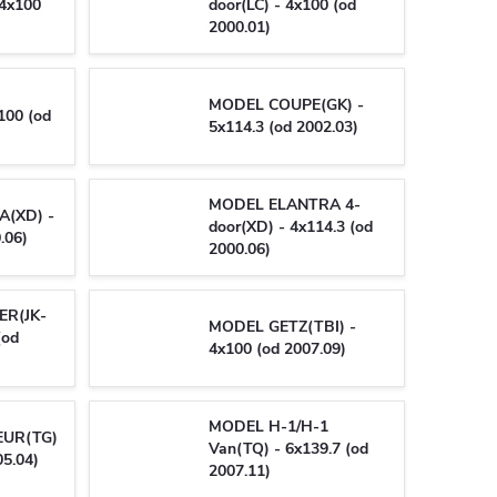
 4x100
door(LC) - 4x100 (od
2000.01)
MODEL COUPE(GK) -
100 (od
5x114.3 (od 2002.03)
MODEL ELANTRA 4-
(XD) -
door(XD) - 4x114.3 (od
.06)
2000.06)
R(JK-
MODEL GETZ(TBI) -
(od
4x100 (od 2007.09)
MODEL H-1/H-1
UR(TG)
Van(TQ) - 6x139.7 (od
05.04)
2007.11)