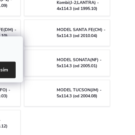
Kombi(J-2;LANTRA) -
.09)
4x114.3 (od 1995.10)
E(DM) -
MODEL SANTA FE(CM) -
.10)
5x114.3 (od 2010.04)
MO(M-
MODEL SONATA(NF) -
(od
5x114.3 (od 2005.01)
asím
FO) -
MODEL TUCSON(JM) -
.03)
5x114.3 (od 2004.08)
-
.12)