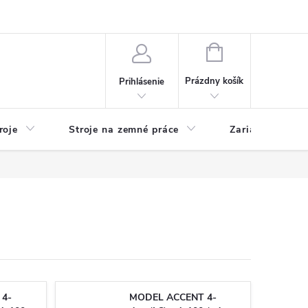
y
Reklamácie
Kontakty
NÁKUPNÝ
KOŠÍK
Prázdny košík
Prihlásenie
roje
Stroje na zemné práce
Zariadenia na 
 4-
MODEL ACCENT 4-