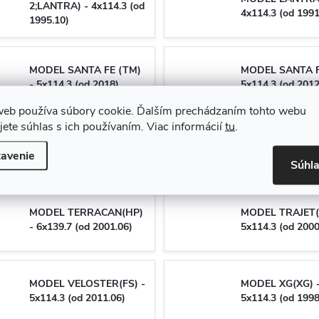
2;LANTRA) - 4x114.3 (od
4x114.3 (od 1991
1995.10)
MODEL SANTA FE (TM)
MODEL SANTA F
- 5x114.3 (od 2018)
5x114.3 (od 2012
web používa súbory cookie. Ďalším prechádzaním tohto webu
jete súhlas s ich používaním. Viac informácií
tu
.
MODEL SANTA
MODEL SANTA FE(SM) -
200E) - 4x114.3 
avenie
5x114.3 (od 2001.02)
1999.05)
Súhl
MODEL TERRACAN(HP)
MODEL TRAJET(
- 6x139.7 (od 2001.06)
5x114.3 (od 2000
MODEL VELOSTER(FS) -
MODEL XG(XG) 
5x114.3 (od 2011.06)
5x114.3 (od 1998