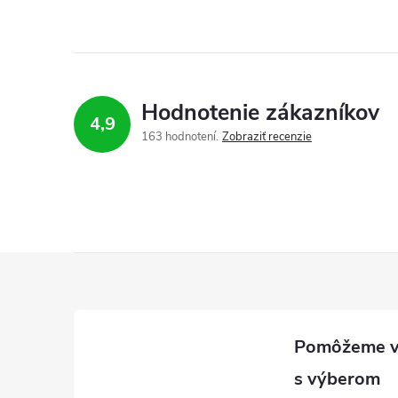
Hodnotenie zákazníkov
4,9
163 hodnotení
Zobraziť recenzie
Z
á
p