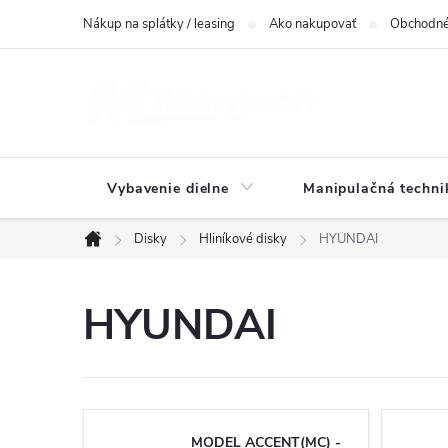
Prejsť
Nákup na splátky / leasing
Ako nakupovať
Obchodné
na
obsah
Vybavenie dielne
Manipulačná techni
Disky
Hliníkové disky
HYUNDAI
Domov
HYUNDAI
MODEL ACCENT(MC) -