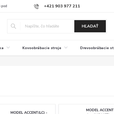
+421 903 977 211
 podmienky
Podmienky ochrany osobných údajov
Doprava a platb
HĽADAŤ
ka
Kovoobrábacie stroje
Drevoobrábacie st
MODEL ACCENT
MODEL ACCENT(LC) -