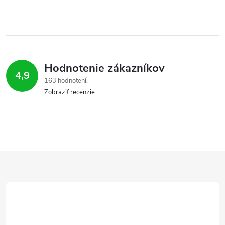
Hodnotenie zákazníkov
4,9
163 hodnotení
Zobraziť recenzie
Z
á
p