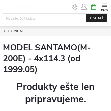
Prejsť
NÁKUPN
KOŠÍK
na
obsah
HĽADAŤ
HYUNDAI
MODEL SANTAMO(M-
200E) - 4x114.3 (od
1999.05)
Produkty ešte len
pripravujeme.