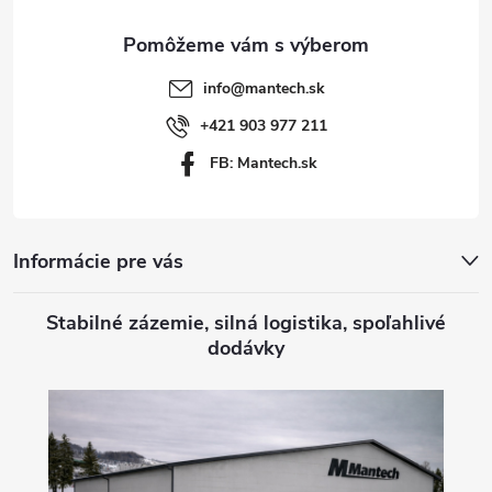
ä
t
info
@
mantech.sk
i
+421 903 977 211
FB: Mantech.sk
e
Informácie pre vás
Stabilné zázemie, silná logistika, spoľahlivé
dodávky