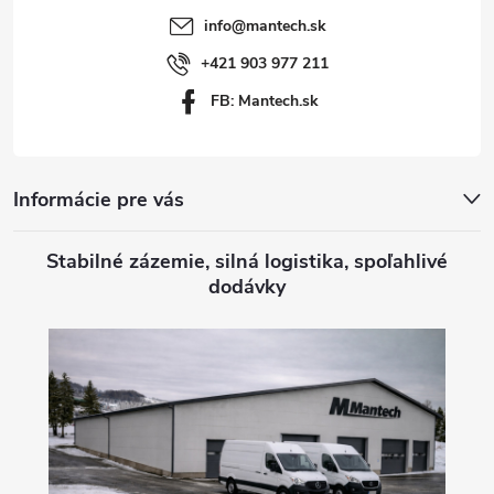
t
info
@
mantech.sk
i
+421 903 977 211
FB: Mantech.sk
e
Informácie pre vás
Stabilné zázemie, silná logistika, spoľahlivé
dodávky