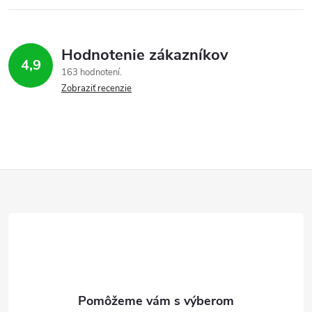
p
r
Hodnotenie zákazníkov
v
4,9
163 hodnotení
Zobraziť recenzie
k
y
v
ý
Z
p
á
i
p
s
ä
u