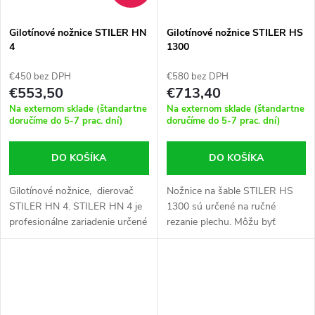
Gilotínové nožnice STILER HN
Gilotínové nožnice STILER HS
4
1300
€450 bez DPH
€580 bez DPH
€553,50
€713,40
Na externom sklade (štandartne
Na externom sklade (štandartne
doručíme do 5-7 prac. dní)
doručíme do 5-7 prac. dní)
DO KOŠÍKA
DO KOŠÍKA
Gilotínové nožnice, dierovač
Nožnice na šable STILER HS
STILER HN 4. STILER HN 4 je
1300 sú určené na ručné
profesionálne zariadenie určené
rezanie plechu. Môžu byť
na dierovanie plechov. Vďaka
úspešne použité v malých
pokrokovej konštrukcii je
dielňach aj v zámočníckych
dierovač...
obchodoch.