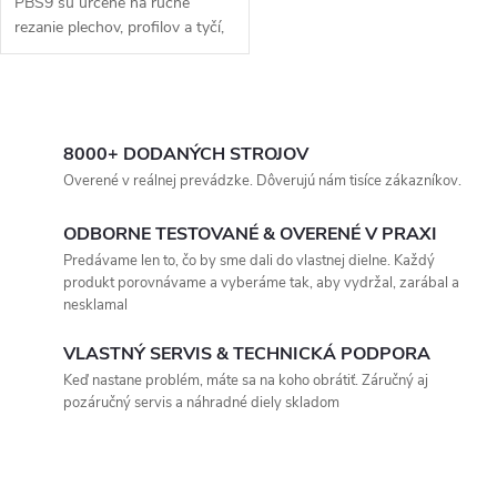
PBS9 sú určené na ručné
rezanie plechov, profilov a tyčí,
ako aj na dierovanie
otvorov. STILER
PBS9 gilotína môže byť...
O
v
8000+ DODANÝCH STROJOV
Overené v reálnej prevádzke. Dôverujú nám tisíce zákazníkov.
l
ODBORNE TESTOVANÉ & OVERENÉ V PRAXI
á
Predávame len to, čo by sme dali do vlastnej dielne. Každý
produkt porovnávame a vyberáme tak, aby vydržal, zarábal a
d
nesklamal
a
VLASTNÝ SERVIS & TECHNICKÁ PODPORA
c
Keď nastane problém, máte sa na koho obrátiť. Záručný aj
pozáručný servis a náhradné diely skladom
i
e