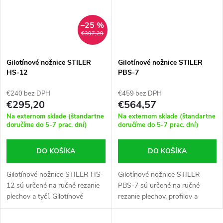
–25 %
€397,29
Gilotínové nožnice STILER
Gilotínové nožnice STILER
HS-12
PBS-7
€240 bez DPH
€459 bez DPH
€295,20
€564,57
Na externom sklade (štandartne
Na externom sklade (štandartne
doručíme do 5-7 prac. dní)
doručíme do 5-7 prac. dní)
DO KOŠÍKA
DO KOŠÍKA
Gilotínové nožnice STILER HS-
Gilotínové nožnice STILER
12 sú určené na ručné rezanie
PBS-7 sú určené na ručné
plechov a tyčí. Gilotínové
rezanie plechov, profilov a
nožnice sa dajú úspešne použiť
tyčí. Gilotínové nožnice STILER
v zámočníckych obchodoch
PBS-7 sa dajú úspešne použiť