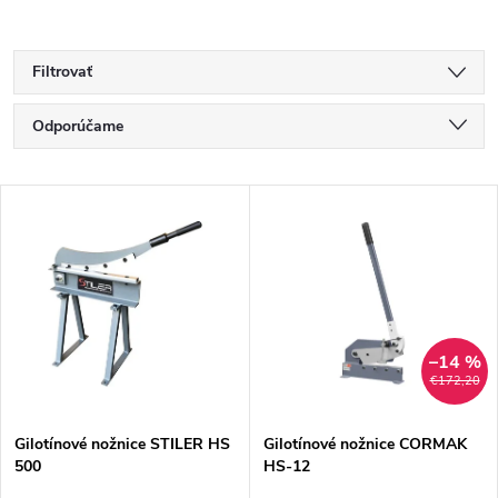
Filtrovať
R
Odporúčame
a
Najlacnejšie
V
Najdrahšie
d
ý
Najpredávanejšie
e
p
Abecedne
n
i
–14 %
€172,20
i
s
e
Gilotínové nožnice STILER HS
Gilotínové nožnice CORMAK
500
HS-12
p