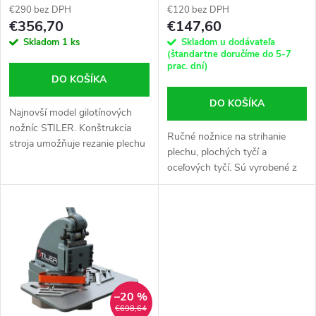
p
€290 bez DPH
€120 bez DPH
r
€356,70
€147,60
r
Skladom
1 ks
Skladom u dodávateľa
o
(štandartne doručíme do 5-7
prac. dní)
o
DO KOŠÍKA
d
DO KOŠÍKA
d
Najnovší model gilotínových
u
nožníc STILER. Konštrukcia
Ručné nožnice na strihanie
u
stroja umožňuje rezanie plechu
plechu, plochých tyčí a
k
s maximálnou dĺžkou 500 mm.
oceľových tyčí. Sú vyrobené z
Dizajn je ideálny pre mobilné aj
k
oceľových dosiek a vyznačujú
stacionárne činnosti
t
sa vysokou spoľahlivosťou a
t
jednoduchosťou ovládania.
o
o
v
v
–20 %
€698,64