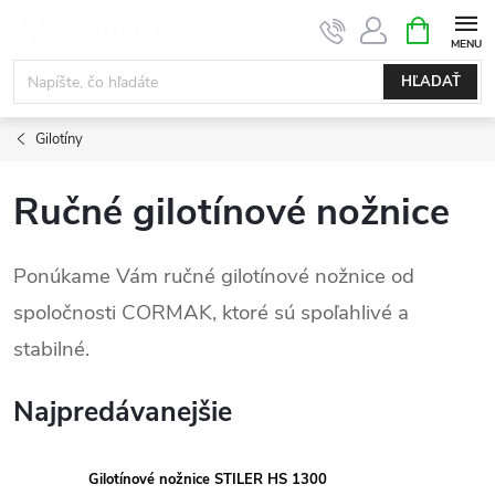
Prejsť
NÁKUPN
KOŠÍK
na
obsah
HĽADAŤ
Gilotíny
Ručné gilotínové nožnice
Ponúkame Vám ručné gilotínové nožnice od
spoločnosti CORMAK, ktoré sú spoľahlivé a
stabilné.
Najpredávanejšie
Gilotínové nožnice STILER HS 1300