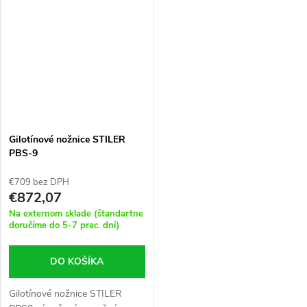
alebo na stavbách.
v...
Gilotínové nožnice STILER
PBS-9
€709 bez DPH
€872,07
Na externom sklade (štandartne
doručíme do 5-7 prac. dní)
DO KOŠÍKA
Gilotínové nožnice STILER