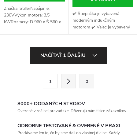
Značka: StillerNapájanie:
✔️ Štiepačka je vybavená
230VVýkon motora: 3,5
moderným indukčným
kWRozmery: D 960 x Š 560 x
motorom ✔️ Valec je vybavený
V 1545 mmHmotnosť
funkciou AUTOMATICKÉHO
produktu: 113 kg
NÁVRATU ✔️ Štiepačka je
vybavená špeciálne navrhnutým
O
transportným systémom
NAČÍTAŤ 1 ĎALŠIU
v
l
S
1
2
t
á
r
d
á
8000+ DODANÝCH STROJOV
a
n
Overené v reálnej prevádzke. Dôverujú nám tisíce zákazníkov.
k
c
ODBORNE TESTOVANÉ & OVERENÉ V PRAXI
o
Predávame len to, čo by sme dali do vlastnej dielne. Každý