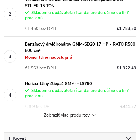
STILER 15 TON
Skladom u dodávateľa (štandartne doručíme do 5-7
prac. dní)
€1 450 bez DPH
€1 783,50
Benzínový drvič konárov GMM-SD20 17 HP - RATO R500
500 cm³
Momentálne nedostupné
€1 563 bez DPH
€1 922,49
Horizontálny štiepač GMM-HLS760
Skladom u dodávateľa (štandartne doručíme do 5-7
prac. dní)
€359 bez DPH
€441,57
Zobraziť viac produktov
Filtrovať