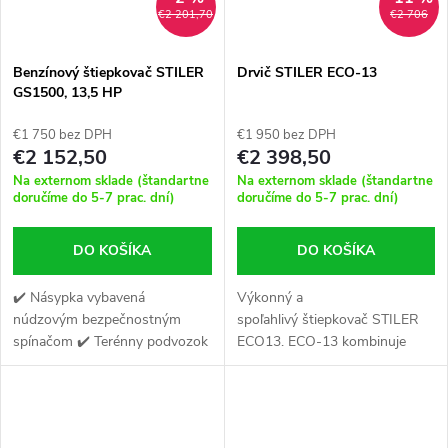
€2 201,70
€2 706
Benzínový štiepkovač STILER
Drvič STILER ECO-13
GS1500, 13,5 HP
€1 750 bez DPH
€1 950 bez DPH
€2 152,50
€2 398,50
Na externom sklade (štandartne
Na externom sklade (štandartne
doručíme do 5-7 prac. dní)
doručíme do 5-7 prac. dní)
DO KOŠÍKA
DO KOŠÍKA
✔️ Násypka vybavená
Výkonný a
núdzovým bezpečnostným
spoľahlivý štiepkovač STILER
spínačom ✔️ Terénny podvozok
ECO13. ECO-13 kombinuje
a veľké transportné kolesá
diskový štiepkovač a kladivový
✔️ Motor je vybavený
mlyn. Vďaka tomuto riešeniu
odstredivou spojkou
dokážeme rozdrviť obidve
konáre do 8...