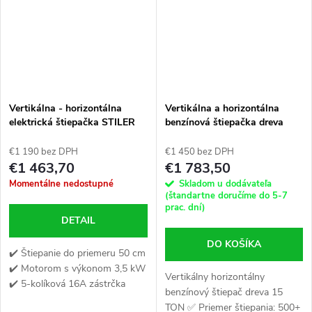
Vertikálna - horizontálna
Vertikálna a horizontálna
elektrická štiepačka STILER
benzínová štiepačka dreva
15 TON
STILER 15 TON
€1 190 bez DPH
€1 450 bez DPH
€1 463,70
€1 783,50
Momentálne nedostupné
Skladom u dodávateľa
(štandartne doručíme do 5-7
prac. dní)
DETAIL
DO KOŠÍKA
✔️ Štiepanie do priemeru 50 cm
✔️ Motorom s výkonom 3,5 kW
Vertikálny horizontálny
✔️ 5-kolíková 16A zástrčka
benzínový štiepač dreva 15
TON ✅ Priemer štiepania: 500+