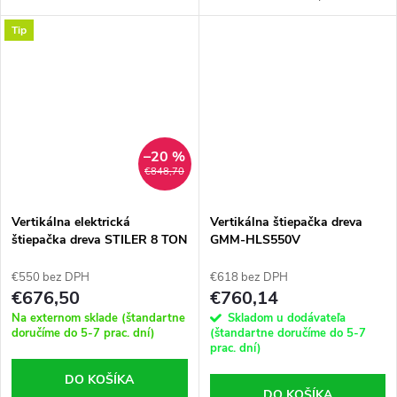
mm ✅ Výška štiepania: 520
Tip
mm ✅ Motor: LONCIN benzín,
6,5 hp...
–20 %
€848,70
Vertikálna elektrická
Vertikálna štiepačka dreva
štiepačka dreva STILER 8 TON
GMM-HLS550V
€550 bez DPH
€618 bez DPH
€676,50
€760,14
Na externom sklade (štandartne
Skladom u dodávateľa
doručíme do 5-7 prac. dní)
(štandartne doručíme do 5-7
prac. dní)
DO KOŠÍKA
DO KOŠÍKA