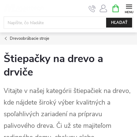
Prejsť
NÁKUPN
KOŠÍK
na
obsah
HĽADAŤ
Drevoobrábacie stroje
Štiepačky na drevo a
drviče
Vitajte v našej kategórii štiepačiek na drevo,
kde nájdete široký výber kvalitných a
spoľahlivých zariadení na prípravu
palivového dreva. Či už ste majiteľom