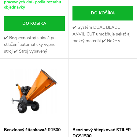
o
pracovných dní) podľa rozsahu
objednávky
o
DO KOŠÍKA
d
DO KOŠÍKA
d
✔️ Systém DUAL BLADE
u
ANVIL CUT umožňuje sekať aj
✔️ Bezpečnostný spínač po
u
mokrý materiál ✔️ Nože s
stlačení automaticky vypne
k
rozmermi 308 x 60 mm ✔️
stroj ✔️ Stroj vybavený
Drvič má podávací otvor s
k
špeciálnymi pneumatickými
rozmermi 320 x 253 mm
t
kolesami ATSM ✔️ Vyrobený z
t
vysoko kvalitného, ​​hrubého...
o
o
v
v
Benzínový štiepkovač R1500
Benzínový štiepkovač STILER
DGS1500