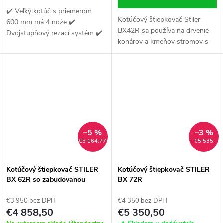
✔️ Veľký kotúč s priemerom
Kotúčový štiepkovač Stiler
600 mm má 4 nože ✔️
BX42R sa používa na drvenie
Dvojstupňový rezací systém ✔️
konárov a kmeňov stromov s
Bezpečnostný spínač
priemerom 10 cm, odnože 25
umiestnený vedľa násypky
cm Novší odolný model.
–5 %
–3 %
€5 164,77
€5 535
Kotúčový štiepkovač STILER
Kotúčový štiepkovač STILER
BX 62R so zabudovanou
BX 72R
hydraulikou
€3 950 bez DPH
€4 350 bez DPH
€4 858,50
€5 350,50