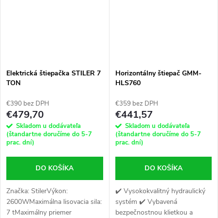
Elektrická štiepačka STILER 7
Horizontálny štiepač GMM-
TON
HLS760
€390 bez DPH
€359 bez DPH
€479,70
€441,57
Skladom u dodávateľa
Skladom u dodávateľa
(štandartne doručíme do 5-7
(štandartne doručíme do 5-7
prac. dní)
prac. dní)
DO KOŠÍKA
DO KOŠÍKA
Značka: StilerVýkon:
✔️ Vysokokvalitný hydraulický
2600WMaximálna lisovacia sila:
systém ✔️ Vybavená
7 tMaximálny priemer
bezpečnostnou klietkou a