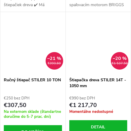
štiepačiek dreva ✔️ Má
spaľovacím motorom BRIGGS
univerzálny držiak
& STRATTON s
výkonom 6,5 HP a objemom
208 cm3.
–21 %
–20 %
€393,60
€1 537,50
Ručný štiepač STILER 10 TON
Štiepačka dreva STILER 14T -
1050 mm
€250 bez DPH
€990 bez DPH
€307,50
€1 217,70
Na externom sklade (štandartne
Momentálne nedostupné
doručíme do 5-7 prac. dní)
DETAIL