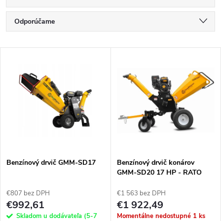
R
Odporúčame
a
Najlacnejšie
V
Najdrahšie
d
ý
Najpredávanejšie
e
p
Abecedne
n
i
i
s
e
Benzínový drvič GMM-SD17
Benzínový drvič konárov
GMM-SD20 17 HP - RATO
p
R500 500 cm³
p
€807 bez DPH
€1 563 bez DPH
r
€992,61
€1 922,49
r
Skladom u dodávateľa (5-7
Momentálne nedostupné
1 ks