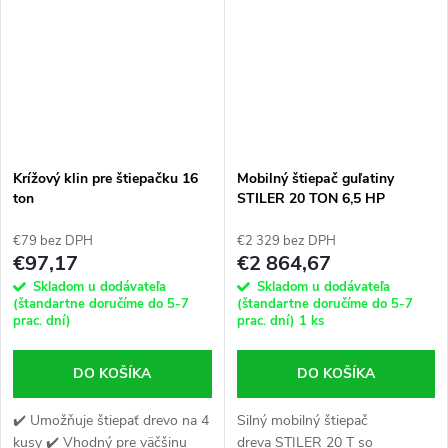
Krížový klin pre štiepačku 16
Mobilný štiepač guľatiny
ton
STILER 20 TON 6,5 HP
€79 bez DPH
€2 329 bez DPH
€97,17
€2 864,67
Skladom u dodávateľa
Skladom u dodávateľa
(štandartne doručíme do 5-7
(štandartne doručíme do 5-7
prac. dní)
prac. dní)
1 ks
DO KOŠÍKA
DO KOŠÍKA
✔️ Umožňuje štiepať drevo na 4
Silný mobilný štiepač
kusy ✔️ Vhodný pre väčšinu
dreva STILER 20 T so