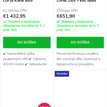
LUP16 4,5Kw 400V
LUP8E 230V + klín, výška
štiepania až 51 cm
€1 165 bez DPH
€530 bez DPH
€1 432,95
€651,90
Skladom u dodávateľa
Skladom u dodávateľa
(štandartne doručíme do 5-7
(štandartne doručíme do 5-7
prac. dní)
prac. dní)
DO KOŠÍKA
DO KOŠÍKA
✔️ Nastaviteľná výška
Pevná konštrukcia a kvalitný
podporných nôh ✔️ Výkonný
klin zaručujú dlhú životnosť a
4,5 kW motor ✔️ Jednoduché
bezporuchovú prevádzku.
premiestňovanie
Novinka