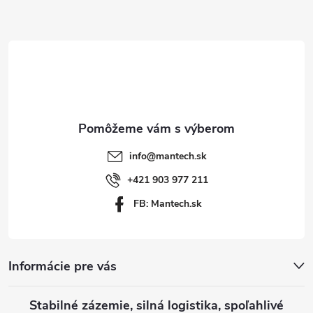
Z
u
á
p
ä
t
info
@
mantech.sk
i
+421 903 977 211
FB: Mantech.sk
e
Informácie pre vás
Stabilné zázemie, silná logistika, spoľahlivé