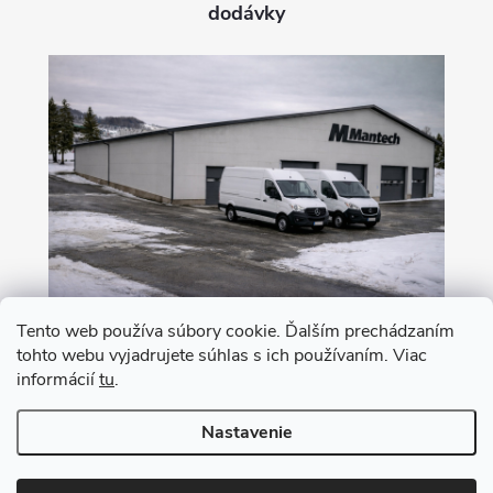
dodávky
Tento web používa súbory cookie. Ďalším prechádzaním
tohto webu vyjadrujete súhlas s ich používaním. Viac
Nákup na leasing s 0% akontáciou
informácií
tu
.
Nastavenie
Copyright 2026
MANTECH
. Všetky práva vyhradené.
Upraviť nastavenie
cookies