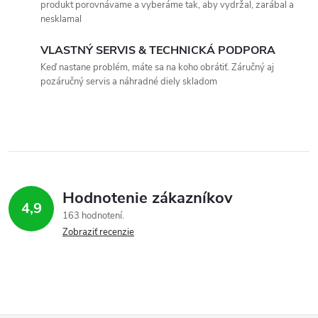
i
v
produkt porovnávame a vyberáme tak, aby vydržal, zarábal a
a
nesklamal
e
n
VLASTNÝ SERVIS & TECHNICKÁ PODPORA
p
i
Keď nastane problém, máte sa na koho obrátiť. Záručný aj
e
r
pozáručný servis a náhradné diely skladom
v
k
y
v
Hodnotenie zákazníkov
4,9
163 hodnotení
ý
Zobraziť recenzie
p
i
s