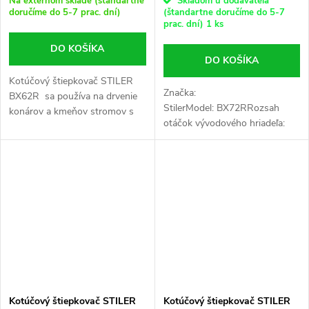
Na externom sklade (štandartne
Skladom u dodávateľa
doručíme do 5-7 prac. dní)
(štandartne doručíme do 5-7
prac. dní)
1 ks
DO KOŠÍKA
DO KOŠÍKA
Kotúčový štiepkovač STILER
Značka:
BX62R sa používa na drvenie
StilerModel: BX72RRozsah
konárov a kmeňov stromov s
otáčok vývodového hriadeľa:
priemerom do 15 cm a s
540-1100 ot./minOtáčanie
prísavkami do 30 cm . Novší...
vrhacej trubice: 360°Hmotnosť
štiepkovača: 590 kg
Kotúčový štiepkovač STILER
Kotúčový štiepkovač STILER