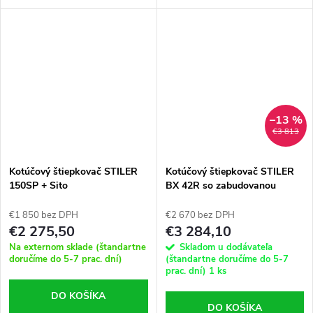
štiepaného dreva: 500
systémom SAFETY PROTECT
mmMaximálna dĺžka štiepaného
✔️ Certifikovaný stojan zaisťuje
dreva: 520 mmOtáčky motora:
bezpečnosť a stabilitu
2820 ot./minOrientácia:...
–13 %
€3 813
Kotúčový štiepkovač STILER
Kotúčový štiepkovač STILER
150SP + Sito
BX 42R so zabudovanou
hydraulikou
€1 850 bez DPH
€2 670 bez DPH
€2 275,50
€3 284,10
Na externom sklade (štandartne
Skladom u dodávateľa
doručíme do 5-7 prac. dní)
(štandartne doručíme do 5-7
prac. dní)
1 ks
DO KOŠÍKA
DO KOŠÍKA