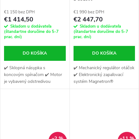
€1 150 bez DPH
€1 990 bez DPH
€1 414,50
€2 447,70
Skladom u dodávateľa
Skladom u dodávateľa
(štandartne doručíme do 5-7
(štandartne doručíme do 5-7
prac. dní)
prac. dní)
DO KOŠÍKA
DO KOŠÍKA
✔️ Sklopná násypka s
✔️ Mechanický regulátor otáčok
koncovým spínačom ✔️ Motor
✔️ Elektronický zapaľovací
je vybavený odstredivou
systém Magnetron®
spojkou ✔️ Terénny podvozok a
✔️ Technológia OHV
veľké transportné kolesá
–2 %
–11 %