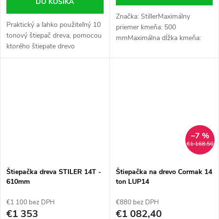
DO KOŠÍKA
Značka: StillerMaximálny
Praktický a ľahko použiteľný 10
priemer kmeňa: 500
tonový štiepač dreva, pomocou
mmMaximálna dĺžka kmeňa:
ktorého štiepate drevo
1050 mmRozmery: 2650 mm x
pomocou sily vlastných
840 mm x 690 mmHmotnosť:
svalov. Nepotrebujete prístup k
215 kg
elektrine a môžete ju ľahko
použiť,...
–7 %
€1 168,50
Štiepačka dreva STILER 14T -
Štiepačka na drevo Cormak 14
610mm
ton LUP14
€1 100 bez DPH
€880 bez DPH
€1 353
€1 082,40