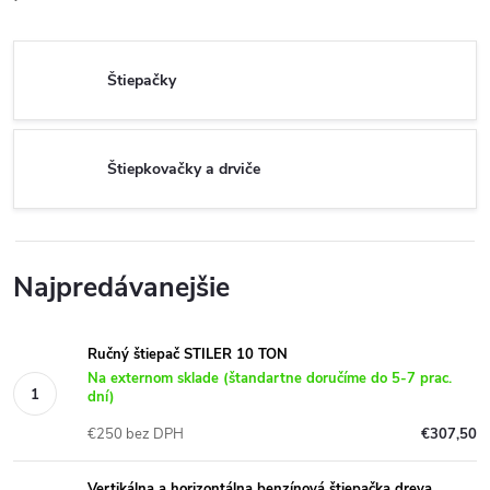
Štiepačky
Štiepkovačky a drviče
Najpredávanejšie
Ručný štiepač STILER 10 TON
Na externom sklade (štandartne doručíme do 5-7 prac.
dní)
€250 bez DPH
€307,50
Vertikálna a horizontálna benzínová štiepačka dreva