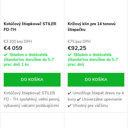
Kotúčový štiepkovač STILER
Krížový klin pre 14 tonovú
FD-TH
štiepačku
€3 300 bez DPH
€75 bez DPH
€4 059
€92,25
Skladom u dodávateľa
Skladom u dodávateľa
(štandartne doručíme do 5-7
(štandartne doručíme do 5-7
prac. dní)
1 ks
prac. dní)
DO KOŠÍKA
DO KOŠÍKA
Kotúčový štiepkovač STILER
✔️ Umožňuje štiepať drevo na 4
FD - TH spoľahlivý, veľmi pevný,
kusy ✔️ Univerzálne upevnenie
vybavený valcami podávajúcimi
✔️ Vhodný pre väčšinu
materiál na disk. Mechanizmus
štiepačiek
samozberu sa skladá z 2
hydraulických valčekov.