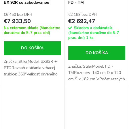
BX 92R so zabudovanou
FD - TM
hydraulikou
€6 450 bez DPH
€2 189 bez DPH
€7 933,50
€2 692,47
Na externom sklade (štandartne
Skladom u dodávateľa
doručíme do 5-7 prac. dní)
(štandartne doručíme do 5-7
prac. dní)
1 ks
DO KOŠÍKA
DO KOŠÍKA
Značka: StilerModel: BX92R +
Značka: StilerModel: FD -
PTORozsah otáčania vrhacej
TMRozmery: 140 cm D x 120
trubice: 360°Veľkosť drveného
cm Š x 182 cm VPočet rezných
materiálu: priemer 25 cm
nožov: 2 + 1
(maximálne 30 cm s
protičepelMenovité otáčky
prísavkami)Počet rezných
vývodového hriadeľa za...
nožov: 4 + 1...