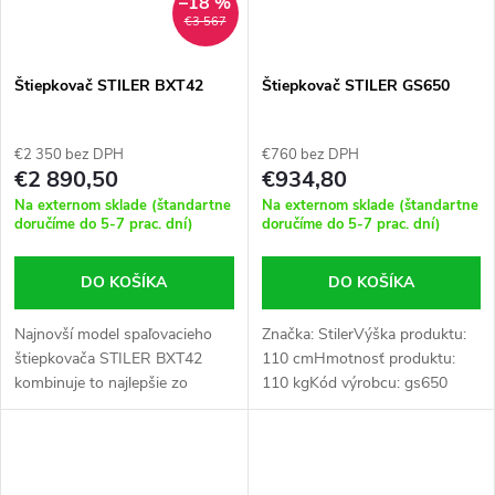
–18 %
€3 567
Štiepkovač STILER BXT42
Štiepkovač STILER GS650
€2 350 bez DPH
€760 bez DPH
€2 890,50
€934,80
Na externom sklade (štandartne
Na externom sklade (štandartne
doručíme do 5-7 prac. dní)
doručíme do 5-7 prac. dní)
DO KOŠÍKA
DO KOŠÍKA
Najnovší model spaľovacieho
Značka: StilerVýška produktu:
štiepkovača STILER BXT42
110 cmHmotnosť produktu:
kombinuje to najlepšie zo
110 kgKód výrobcu: gs650
strojov na drvenie dreva. Silný a
spoľahlivý motor BRIGGS &
STRATTON zaisťuje...