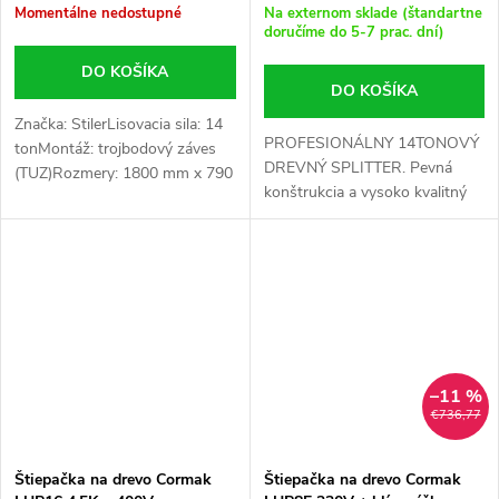
Momentálne nedostupné
Na externom sklade (štandartne
doručíme do 5-7 prac. dní)
DO KOŠÍKA
DO KOŠÍKA
Značka: StilerLisovacia sila: 14
PROFESIONÁLNY 14TONOVÝ
tonMontáž: trojbodový záves
DREVNÝ SPLITTER. Pevná
(TUZ)Rozmery: 1800 mm x 790
konštrukcia a vysoko kvalitný
mm x 690 mmHmotnosť: 114
klin zaručujú dlhú životnosť a
kg
bezproblémovú
prevádzku. Stroj je určený na
štiepanie dreva...
–11 %
€736,77
Štiepačka na drevo Cormak
Štiepačka na drevo Cormak