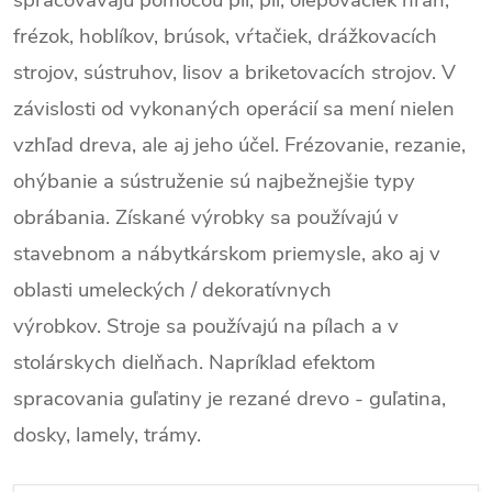
spracovávajú pomocou píl, píl, olepovačiek hrán,
frézok, hoblíkov, brúsok, vŕtačiek, drážkovacích
strojov, sústruhov, lisov a briketovacích strojov. V
závislosti od vykonaných operácií sa mení nielen
vzhľad dreva, ale aj jeho účel. Frézovanie, rezanie,
ohýbanie a sústruženie sú najbežnejšie typy
obrábania. Získané výrobky sa používajú v
stavebnom a nábytkárskom priemysle, ako aj v
oblasti umeleckých / dekoratívnych
výrobkov. Stroje sa používajú na pílach a v
stolárskych dielňach. Napríklad efektom
spracovania guľatiny je rezané drevo - guľatina,
dosky, lamely, trámy.