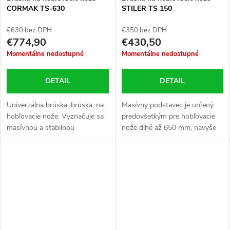
CORMAK TS-630
STILER TS 150
€630 bez DPH
€350 bez DPH
€774,90
€430,50
Momentálne nedostupné
Momentálne nedostupné
DETAIL
DETAIL
Univerzálna brúska, brúska, na
Masívny podstavec je určený
hobľovacie nože. Vyznačuje sa
predovšetkým pre hobľovacie
masívnou a stabilnou
nože dlhé až 650 mm, navyše
štruktúrou a jednoduchými
použiteľný pre špirálové vrtáky
technickými riešeniami. Má
a dláta, zaisťuje vysokú
veľké možnosti ostrenia...
presnosť, výškové nastavenie...