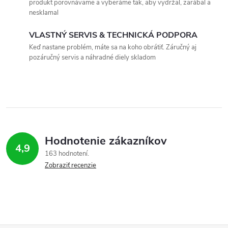
i
v
produkt porovnávame a vyberáme tak, aby vydržal, zarábal a
a
nesklamal
e
n
VLASTNÝ SERVIS & TECHNICKÁ PODPORA
p
i
Keď nastane problém, máte sa na koho obrátiť. Záručný aj
e
r
pozáručný servis a náhradné diely skladom
v
k
y
v
Hodnotenie zákazníkov
4,9
163 hodnotení
ý
Zobraziť recenzie
p
i
s