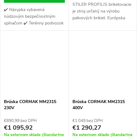
STILER PROFILIS briketovacie
✔️ Násypka vybavená
je stroj určený na výrobu
núdzovým bezpečnostným
palivových brikiet. Európska
spínačom ✔️ Terénny podvozok
kvalita spracovania kladie tento
a veľké transportné kolesá
stroj na popredné miesto v
✔️ Motor je vybavený
briketovacích lisoch...
odstredivou spojkou
Brúska CORMAK MM2315
Brúska CORMAK MM2315
230V
400V
€890,99 bez DPH
€1 049 bez DPH
€1 095,92
€1 290,27
Na externom sklade (štandartne
Na externom sklade (štandartne