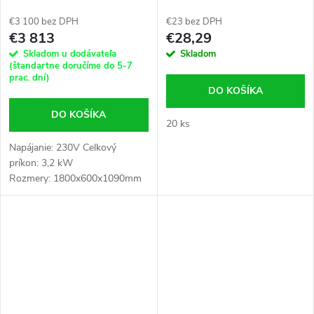
FM230-L1 / FM300 / FM300S /
FM300SA / FM500
€3 100 bez DPH
€23 bez DPH
€3 813
€28,29
Skladom u dodávateľa
Skladom
(štandartne doručíme do 5-7
prac. dní)
DO KOŠÍKA
DO KOŠÍKA
20 ks
Napájanie: 230V Celkový
príkon: 3,2 kW
Rozmery: 1800x600x1090mm
Hmotnosť: 126 kg