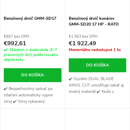
Benzínový drvič GMM-SD17
Benzínový drvič konárov
GMM-SD20 17 HP - RATO
R500 500 cm³
€807 bez DPH
€1 563 bez DPH
€992,61
€1 922,49
Skladom u dodávateľa (5-7
Momentálne nedostupné
1 ks
pracovných dní) podľa rozsahu
objednávky
DO KOŠÍKA
DO KOŠÍKA
✔️ Systém DUAL BLADE
ANVIL CUT umožňuje sekať aj
✔️ Bezpečnostný spínač po
mokrý materiál ✔️ Nože s
stlačení automaticky vypne
rozmermi 308 x 60 mm ✔️
stroj ✔️ Stroj vybavený
Drvič má podávací otvor s
špeciálnymi pneumatickými
rozmermi 320 x 253 mm
kolesami ATSM ✔️ Vyrobený z
vysoko kvalitného, ​​hrubého...