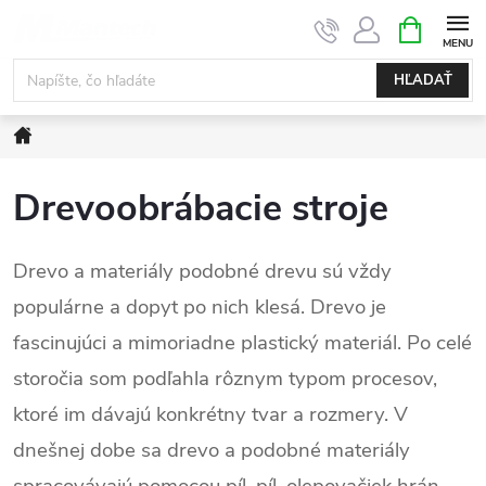
Prejsť
NÁKUPN
KOŠÍK
na
obsah
HĽADAŤ
Domov
Drevoobrábacie stroje
Drevo a materiály podobné drevu sú vždy
populárne a dopyt po nich klesá. Drevo je
fascinujúci a mimoriadne plastický materiál. Po celé
storočia som podľahla rôznym typom procesov,
ktoré im dávajú konkrétny tvar a rozmery. V
dnešnej dobe sa drevo a podobné materiály