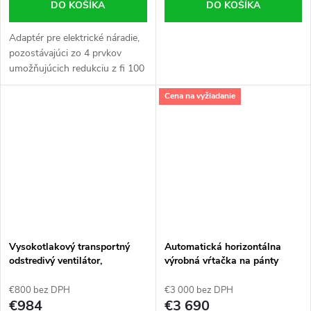
DO KOŠÍKA
DO KOŠÍKA
Adaptér pre elektrické náradie,
pozostávajúci zo 4 prvkov
umožňujúcich redukciu z fi 100
mm na: 68/46/40/35 mm
Cena na vyžiadanie
Vysokotlakový transportný
Automatická horizontálna
odstredivý ventilátor,
výrobná vŕtačka na pánty
odsávanie, dúchadlo FAN5.5
€800 bez DPH
€3 000 bez DPH
€984
€3 690