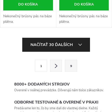
DO KOŠÍKA
DO KOŠÍKA
Nekonečný brúsny pás na báze
Nekonečný brúsny pás na báze
plátna.
plátna.
O
NAČÍTAŤ 30 ĎALŠÍCH
v
l
S
1
9
t
á
r
d
á
8000+ DODANÝCH STROJOV
a
n
Overené v reálnej prevádzke. Dôverujú nám tisíce zákazníkov.
k
c
ODBORNE TESTOVANÉ & OVERENÉ V PRAXI
o
Predávame len to, čo by sme dali do vlastnej dielne. Každý