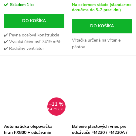
Skladom
1 ks
Na externom sklade (štandartne
doručíme do 5-7 prac. dní)
DO KOŠÍKA
DO KOŠÍKA
✔️ Pevná oceľová konštrukcia
Vŕtačka určená na vŕtanie
✔️ Vysoká účinnosť 7419 m³/h
pántov.
✔️ Radiálny ventilátor
–11 %
€4 292,70
Automaticka olepovačka
Balenie plastových vriec pre
hran FX800 + odsávanie
odsávače FM230 / FM230A /