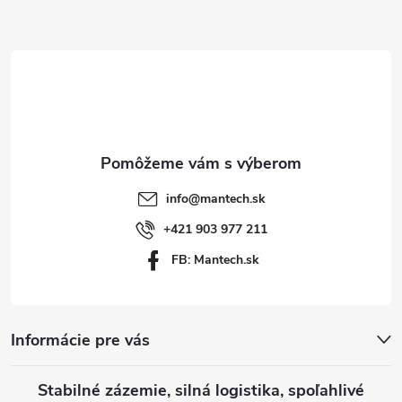
Z
u
á
p
ä
t
info
@
mantech.sk
i
+421 903 977 211
FB: Mantech.sk
e
Informácie pre vás
Stabilné zázemie, silná logistika, spoľahlivé