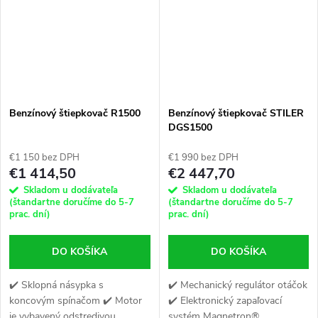
Benzínový štiepkovač R1500
Benzínový štiepkovač STILER
DGS1500
€1 150 bez DPH
€1 990 bez DPH
€1 414,50
€2 447,70
Skladom u dodávateľa
Skladom u dodávateľa
(štandartne doručíme do 5-7
(štandartne doručíme do 5-7
prac. dní)
prac. dní)
DO KOŠÍKA
DO KOŠÍKA
✔️ Sklopná násypka s
✔️ Mechanický regulátor otáčok
koncovým spínačom ✔️ Motor
✔️ Elektronický zapaľovací
je vybavený odstredivou
systém Magnetron®