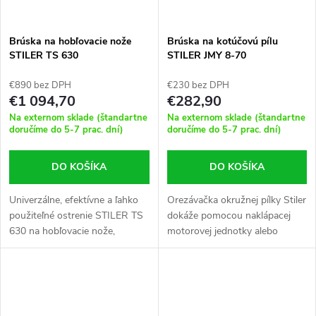
Brúska na hobľovacie nože
Brúska na kotúčovú pílu
STILER TS 630
STILER JMY 8-70
€890 bez DPH
€230 bez DPH
€1 094,70
€282,90
Na externom sklade (štandartne
Na externom sklade (štandartne
doručíme do 5-7 prac. dní)
doručíme do 5-7 prac. dní)
DO KOŠÍKA
DO KOŠÍKA
Univerzálne, efektívne a ľahko
Orezávačka okružnej pílky Stiler
použiteľné ostrenie STILER TS
dokáže pomocou naklápacej
630 na hobľovacie nože,
motorovej jednotky alebo
vŕtačky atď. Profesionálne
držiaka píly naostrovať rôzne
zariadenie so zabudovaným
druhy pílových listov.
chladiacim
Štandardne je vybavený
systémom. Maximálna dĺžka...
diamantovým...