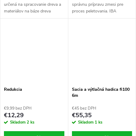
určená na spracovanie dreva a
správnu prípravu zmesi pre
materiálov na báze dreva
proces peletovania. IBA
frézovaním. S použitím
trubicový vlhkomer bude
vhodných fréz alebo
správne merať vlhkosť pilín.
frézovacích hláv je možné
vykonávať rôzne druhy prác...
Redukcia
Sacia a výtlačná hadica fi100
6m
€9,99 bez DPH
€45 bez DPH
€12,29
€55,35
Skladom
2 ks
Skladom
1 ks