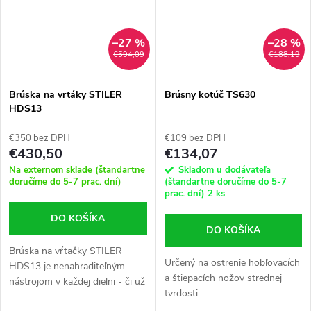
–27 %
–28 %
€594,09
€188,19
Brúska na vrtáky STILER
Brúsny kotúč TS630
HDS13
€350 bez DPH
€109 bez DPH
€430,50
€134,07
Na externom sklade (štandartne
Skladom u dodávateľa
doručíme do 5-7 prac. dní)
(štandartne doručíme do 5-7
prac. dní)
2 ks
DO KOŠÍKA
DO KOŠÍKA
Brúska na vŕtačky STILER
Určený na ostrenie hobľovacích
HDS13 je nenahraditeľným
a štiepacích nožov strednej
nástrojom v každej dielni - či už
tvrdosti.
je to profesionál alebo domáci