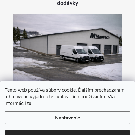
dodávky
Tento web používa súbory cookie. Ďalším prechádzaním
tohto webu vyjadrujete súhlas s ich používaním. Viac
Nákup na leasing s 0% akontáciou
informácií
tu
.
Nastavenie
Copyright 2026
MANTECH
. Všetky práva vyhradené.
Upraviť nastavenie
cookies