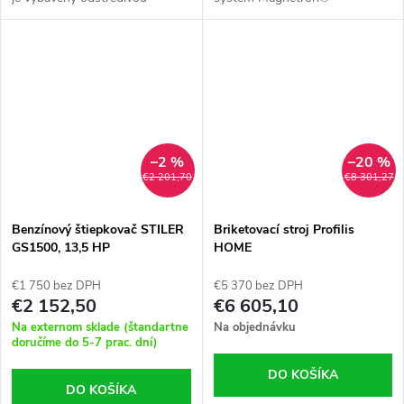
spojkou ✔️ Terénny podvozok a
✔️ Technológia OHV
veľké transportné kolesá
–2 %
–20 %
€2 201,70
€8 301,27
Benzínový štiepkovač STILER
Briketovací stroj Profilis
GS1500, 13,5 HP
HOME
€1 750 bez DPH
€5 370 bez DPH
€2 152,50
€6 605,10
Na externom sklade (štandartne
Na objednávku
doručíme do 5-7 prac. dní)
DO KOŠÍKA
DO KOŠÍKA