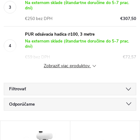
Na externom sklade (štandartne doručíme do 5-7 prac.
dní)
€250 bez DPH
€307,50
PUR odsávacia hadica ∅100, 3 metre
Na externom sklade (štandartne doručíme do 5-7 prac.
dní)
€59 bez DPH
€72,57
Zobraziť viac produktov
Filtrovať
R
Odporúčame
a
Najlacnejšie
V
Najdrahšie
d