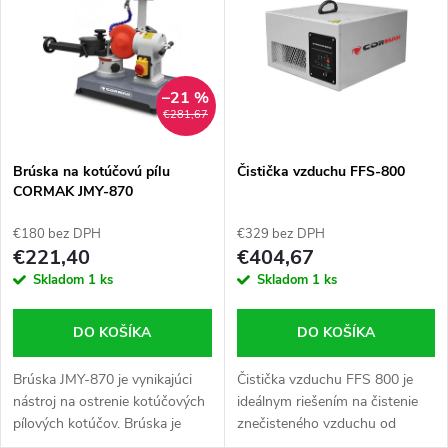
ý
Najpredávanejšie
e
p
Abecedne
n
i
–21 %
€281,67
i
s
e
Brúska na kotúčovú pílu
Čistička vzduchu FFS-800
CORMAK JMY-870
p
p
€180 bez DPH
€329 bez DPH
r
€221,40
€404,67
r
Skladom
1 ks
Skladom
1 ks
o
o
DO KOŠÍKA
DO KOŠÍKA
d
d
Brúska JMY-870 je vynikajúci
Čistička vzduchu FFS 800 je
u
nástroj na ostrenie kotúčových
ideálnym riešením na čistenie
u
pílových kotúčov. Brúska je
znečisteného vzduchu od
vybavená odolným
častíc väčších ako 1 mikrón. Je