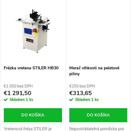
k
diamantovým brúsnym
vybavený elektrostatickým
k
kotúčom. To zaisťuje presné a
filtrom, diaľkovým ovládaním a...
t
efektívne ostrenie....
t
o
o
v
v
Frézka vretena STILER HB30
Merač vlhkosti na peletové
piliny
€1 050 bez DPH
€255 bez DPH
€1 291,50
€313,65
Skladom
1 ks
Skladom
1 ks
DO KOŠÍKA
DO KOŠÍKA
Vretenová fréza STILER je
Nepostrádateľná pomôcka pre