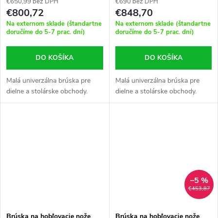
€650,99 bez DPH
€690 bez DPH
€800,72
€848,70
Na externom sklade (štandartne
Na externom sklade (štandartne
doručíme do 5-7 prac. dní)
doručíme do 5-7 prac. dní)
DO KOŠÍKA
DO KOŠÍKA
Malá univerzálna brúska pre
Malá univerzálna brúska pre
dielne a stolárske obchody.
dielne a stolárske obchody.
–5 %
€453,87
Brúska na hobľovacie nože
Brúska na hobľovacie nože