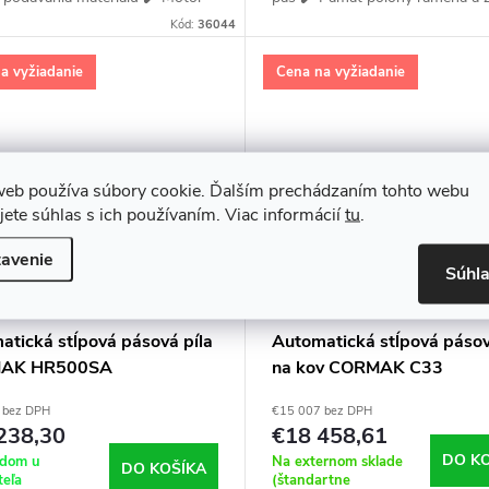
ý invertorom
Kód:
36044
a vyžiadanie
Cena na vyžiadanie
web používa súbory cookie. Ďalším prechádzaním tohto webu
jete súhlas s ich používaním. Viac informácií
tu
.
avenie
Súhl
atická stĺpová pásová píla
Automatická stĺpová pásov
AK HR500SA
na kov CORMAK C33
 bez DPH
€15 007 bez DPH
238,30
€18 458,61
DO K
adom u
Na externom sklade
DO KOŠÍKA
teľa
(štandartne