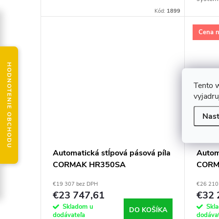
t
v
riaden
Kód:
1899
o
Cena n
v
HODNOTENIE OBCHODU
Tento 
vyjadru
Nast
Automatická stĺpová pásová píla
Autom
CORMAK HR350SA
CORM
€19 307 bez DPH
€26 210
€23 747,61
€32 
Skladom u
Skl
DO KOŠÍKA
dodávateľa
dodáva