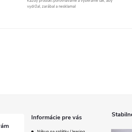
Každý produkt porovnávame a vyberáme tak, aby
vydržal, zarábal a nesklamal
Stabiln
Informácie pre vás
Nákup na splátky / leasing