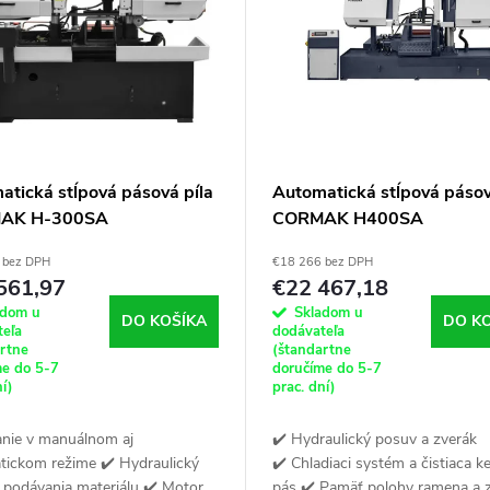
atická stĺpová pásová píla
Automatická stĺpová pásov
AK H-300SA
CORMAK H400SA
 bez DPH
€18 266 bez DPH
561,97
€22 467,18
adom u
Skladom u
DO KOŠÍKA
DO K
teľa
dodávateľa
artne
(štandartne
me do 5-7
doručíme do 5-7
ní)
prac. dní)
anie v manuálnom aj
✔️ Hydraulický posuv a zverák
tickom režime ✔️ Hydraulický
✔️ Chladiaci systém a čistiaca k
 podávania materiálu ✔️ Motor
pás ✔️ Pamäť polohy ramena a 