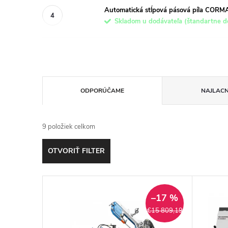
Automatická stĺpová pásová píla COR
Skladom u dodávateľa (štandartne do
R
ODPORÚČAME
NAJLACN
a
9
položiek celkom
d
OTVORIŤ FILTER
e
V
n
–17 %
ý
i
€15 809,19