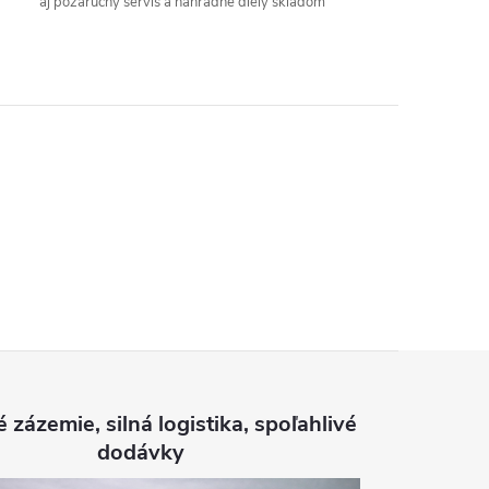
aj pozáručný servis a náhradné diely skladom
é zázemie, silná logistika, spoľahlivé
dodávky