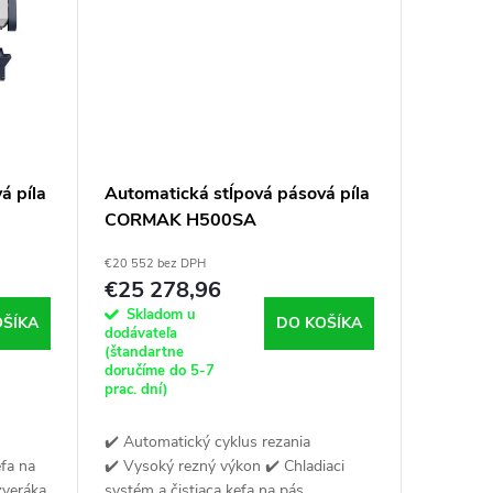
á píla
Automatická stĺpová pásová píla
CORMAK H500SA
€20 552 bez DPH
€25 278,96
Skladom u
OŠÍKA
DO KOŠÍKA
dodávateľa
(štandartne
doručíme do 5-7
prac. dní)
✔️ Automatický cyklus rezania
efa na
✔️ Vysoký rezný výkon ✔️ Chladiaci
zveráka
systém a čistiaca kefa na pás