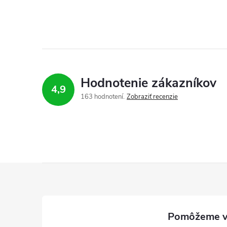
á
d
a
c
i
Hodnotenie zákazníkov
4,9
e
163 hodnotení
Zobraziť recenzie
p
r
v
Z
k
á
y
p
v