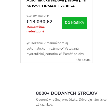
Automatická stĺpová pásová píla
na kov CORMAK H-280SA
€10 594 bez DPH
€13 030,62
DO KOŠÍKA
Momentálne
nedostupné
✔️ Rezanie v manuálnom aj
automatickom režime ✔️ Vstavaná
hydraulická jednotka ✔️ Pamäť polohy
ramena
Kód:
14608
O
v
8000+ DODANÝCH STROJOV
l
Overené v reálnej prevádzke. Dôverujú nám tisíce
zákazníkov.