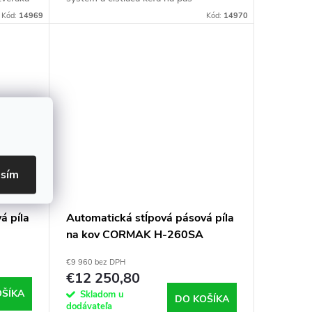
Kód:
14969
Kód:
14970
asím
á píla
Automatická stĺpová pásová píla
na kov CORMAK H-260SA
€9 960 bez DPH
€12 250,80
OŠÍKA
Skladom u
DO KOŠÍKA
dodávateľa