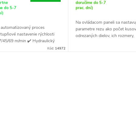
artne
doručíme do 5-7
me do 5-7
prac. dní)
ní)
Na ovládacom paneli sa nastavu
e automatizovaný proces
parametre rezu ako počet kuso
stupňové nastavenie rýchlosti
odrezaných dielov, ich rozmery,
7/45/69 m/min ✔️ Hydraulický
rýchlosť rezacieho pásu a rýchl
 podávania materiálu
Kód:
14972
spúšťania ramena.