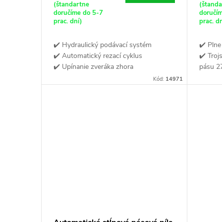
(štandartne
(štand
doručíme do 5-7
doručí
prac. dní)
prac. d
✔️ Hydraulický podávací systém
✔️ Pln
✔️ Automatický rezací cyklus
✔️ Troj
✔️ Upínanie zveráka zhora
pásu 2
systém
Kód:
14971