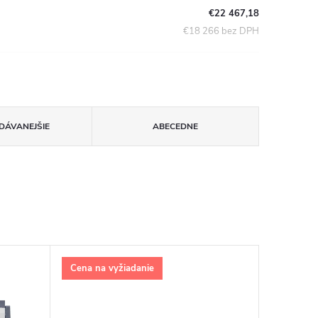
€22 467,18
€18 266 bez DPH
DÁVANEJŠIE
ABECEDNE
Cena na vyžiadanie