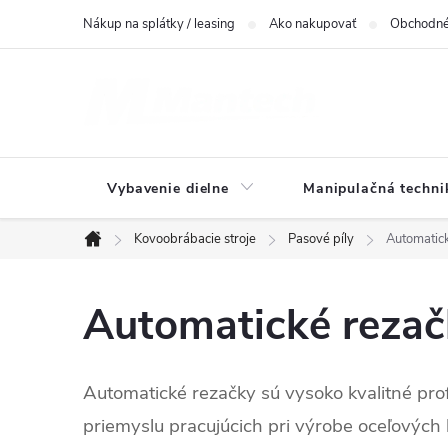
Prejsť
Nákup na splátky / leasing
Ako nakupovať
Obchodné
na
obsah
Vybavenie dielne
Manipulačná techni
Kovoobrábacie stroje
Pasové píly
Automatic
Domov
Automatické rezač
Automatické rezačky sú vysoko kvalitné prof
priemyslu pracujúcich pri výrobe oceľových k