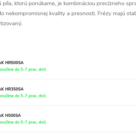
 píla, ktorú ponúkame, je kombináciou precízneho sp
do nekompromisnej kvality a presnosti. Frézy majú stab
atizovaný.
RMAK HR500SA
ručíme do 5-7 prac. dní)
RMAK HR350SA
ručíme do 5-7 prac. dní)
MAK H500SA
ručíme do 5-7 prac. dní)