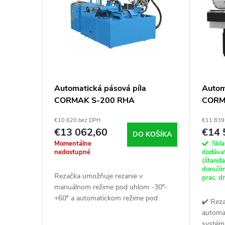
p
e
i
p
s
r
p
o
Automatická pásová píla
Autom
CORMAK S-200 RHA
CORM
r
d
€10 620 bez DPH
€11 839
o
u
€13 062,60
€14 
DO KOŠÍKA
Momentálne
Skl
d
nedostupné
dodáva
k
(štand
doručí
Rezačka umožňuje rezanie v
u
prac. d
t
manuálnom režime pod uhlom -30º-
+60º a automatickom režime pod
✔️ Rez
k
o
uhlom 0-45º.
automa
systém