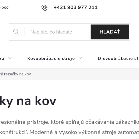
+421 903 977 211
 podmienky
Podmienky ochrany osobných údajov
Doprava a platb
HĽADAŤ
ka
Kovoobrábacie stroje
Drevoobrábacie st
ké rezačky na kov
ky na kov
esionálne prístroje, ktoré spĺňajú očakávania zákazn
onštrukcií. Moderné a vysoko výkonné stroje automaticky