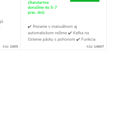
(štandartne
doručíme do 5-7
prac. dní)
jú
✔️ Rezanie v manuálnom aj
v
automatickom režime ✔️ Kefka na
čistenie pásky s pohonom ✔️ Funkcia
osť
pamäte polohy ramena
Kód:
1905
Kód:
14607