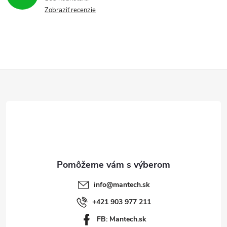
Zobraziť recenzie
Z
á
p
ä
t
info
@
mantech.sk
i
+421 903 977 211
FB: Mantech.sk