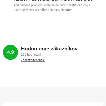
c
Keď nastane problém, máte sa na koho obrátiť. Záručný aj
pozáručný servis a náhradné diely skladom
i
e
p
r
Hodnotenie zákazníkov
v
4,9
163 hodnotení
Zobraziť recenzie
k
y
v
ý
Z
p
á