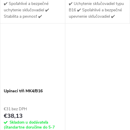
✔️ Spoľahlivé a bezpečné
✔️ Uchytenie skľučovadiel typu
uchytenie skľučovadiel ✔️
B16 ✔️ Spoľahlivé a bezpečné
Stabilita a pevnosť ✔️
upevnenie skľučovadiel ✔️
Kompatibilný so skľučovadlami
Presné vŕtanie otvorov rôznych
s rovnakým typom uchytenia
priemerov
Upínací tŕň MK4/B16
€31 bez DPH
€38,13
Skladom u dodávateľa
(štandartne doručíme do 5-7