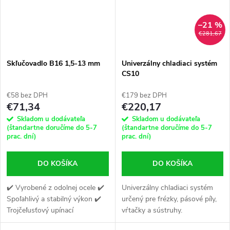
–21 %
€281,67
Skľučovadlo B16 1,5-13 mm
Univerzálny chladiaci systém
CS10
€58 bez DPH
€179 bez DPH
€71,34
€220,17
Skladom u dodávateľa
Skladom u dodávateľa
(štandartne doručíme do 5-7
(štandartne doručíme do 5-7
prac. dní)
prac. dní)
DO KOŠÍKA
DO KOŠÍKA
✔️ Vyrobené z odolnej ocele ✔️
Univerzálny chladiaci systém
Spoľahlivý a stabilný výkon ✔️
určený pre frézky, pásové píly,
Trojčeľusťový upínací
vŕtačky a sústruhy.
mechanizmus