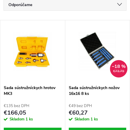
R
Odporúčame
a
Najlacnejšie
V
Najdrahšie
d
ý
Najpredávanejšie
e
p
Abecedne
n
i
–18 %
€73,79
i
s
e
Sada sústružníckych hrotov
Sada sústružníckych nožov
MK3
16x16 8 ks
p
p
€135 bez DPH
€49 bez DPH
r
€166,05
€60,27
r
Skladom
1 ks
Skladom
1 ks
o