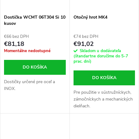
Dostička WCMT 06T304 Si 10
Otočný hrot MK4
kusov
€66 bez DPH
€74 bez DPH
€81,18
€91,02
Momentálne nedostupné
Skladom u dodávateľa
(štandartne doručíme do 5-7
prac. dní)
DO KOŠÍKA
DO KOŠÍKA
Dostičky určené pre oceľ a
INOX.
Pre použitie v sústružníckych,
zámočníckych a mechanických
dielňach.