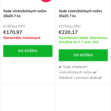
Sada sústružníckych nožov
Sada sústružníckych nožov
20x20 7 ks
25x25 7 ks
€139 bez DPH
€179 bez DPH
€170,97
€220,17
Momentálne nedostupné
Na externom sklade (štandartne
doručíme do 5-7 prac. dní)
DO KOŠÍKA
DO KOŠÍKA
✔️ Sada skladacích
sústružníckych nožov ✔️
Zabalené v pevnom obale ✔️
Obsahuje kľúče na
priskrutkovanie platní