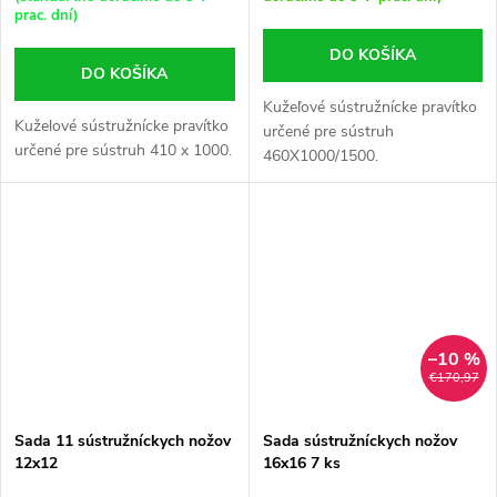
prac. dní)
DO KOŠÍKA
DO KOŠÍKA
Kužeľové sústružnícke pravítko
Kuželové sústružnícke pravítko
určené pre sústruh
určené pre sústruh 410 x 1000.
460X1000/1500.
–10 %
€170,97
Sada 11 sústružníckych nožov
Sada sústružníckych nožov
12x12
16x16 7 ks