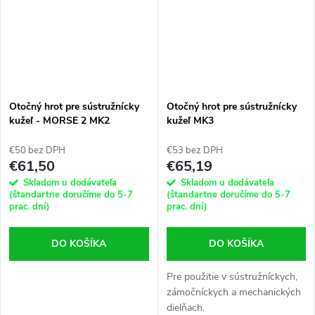
Otočný hrot pre sústružnícky
Otočný hrot pre sústružnícky
kužeľ - MORSE 2 MK2
kužeľ MK3
€50 bez DPH
€53 bez DPH
€61,50
€65,19
Skladom u dodávateľa
Skladom u dodávateľa
(štandartne doručíme do 5-7
(štandartne doručíme do 5-7
prac. dní)
prac. dní)
DO KOŠÍKA
DO KOŠÍKA
Pre použitie v sústružníckych,
zámočníckych a mechanických
dielňach.