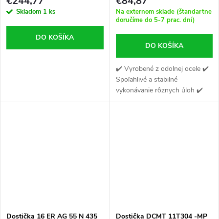
€244,77
€84,87
Skladom
1 ks
Na externom sklade (štandartne
doručíme do 5-7 prac. dní)
DO KOŠÍKA
DO KOŠÍKA
✔️ Vyrobené z odolnej ocele ✔️
Spoľahlivé a stabilné
vykonávanie rôznych úloh ✔️
Zaisťuje stabilné uchopenie
nástroja
Dostička 16 ER AG 55 N 435
Dostička DCMT 11T304 -MP