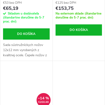
€53 bez DPH
€125 bez DPH
€65,19
€153,75
Skladom u dodávateľa
Na externom sklade (štandartne
(štandartne doručíme do 5-7
doručíme do 5-7 prac. dní)
prac. dní)
DO KOŠÍKA
DO KOŠÍKA
Sada sústružníckych nožov
12x12 mm vyrobených z
kvalitnej ocele. Čepele nožov z
tvrdokovu umožňujú presné
opracovanie kovov.
–14 %
€200,48