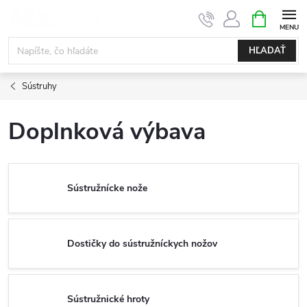
Prejsť
NÁKUPN
KOŠÍK
na
obsah
HĽADAŤ
Sústruhy
Doplnková výbava
Sústružnícke nože
Dostičky do sústružníckych nožov
Sústružnické hroty