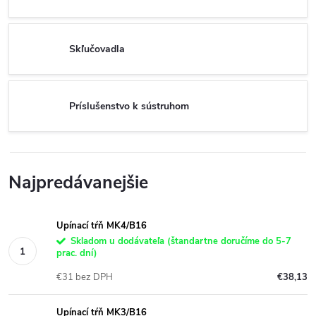
Skľučovadla
Príslušenstvo k sústruhom
Najpredávanejšie
Upínací tŕň MK4/B16
Skladom u dodávateľa (štandartne doručíme do 5-7
prac. dní)
€31 bez DPH
€38,13
Upínací tŕň MK3/B16