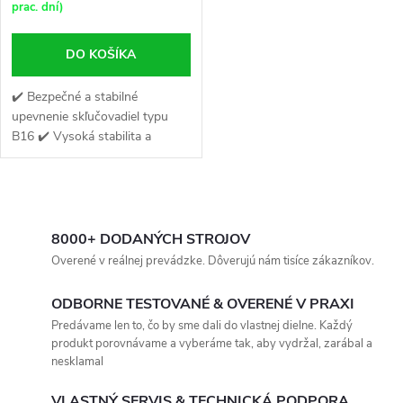
prac. dní)
DO KOŠÍKA
✔️ Bezpečné a stabilné
upevnenie skľučovadiel typu
B16 ✔️ Vysoká stabilita a
tuhosť nástroja ✔️ Zaručuje
spoľahlivé uchytenie
skľučovadiel
O
v
8000+ DODANÝCH STROJOV
Overené v reálnej prevádzke. Dôverujú nám tisíce zákazníkov.
l
ODBORNE TESTOVANÉ & OVERENÉ V PRAXI
á
Predávame len to, čo by sme dali do vlastnej dielne. Každý
produkt porovnávame a vyberáme tak, aby vydržal, zarábal a
d
nesklamal
a
VLASTNÝ SERVIS & TECHNICKÁ PODPORA