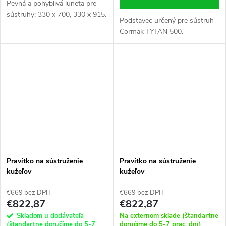
Pevná a pohyblivá luneta pre
sústruhy: 330 x 700, 330 x 915.
Podstavec určený pre sústruh
Cormak TYTAN 500.
Pravítko na sústruženie
Pravítko na sústruženie
kužeľov
kužeľov
€669 bez DPH
€669 bez DPH
€822,87
€822,87
Skladom u dodávateľa
Na externom sklade (štandartne
(štandartne doručíme do 5-7
doručíme do 5-7 prac. dní)