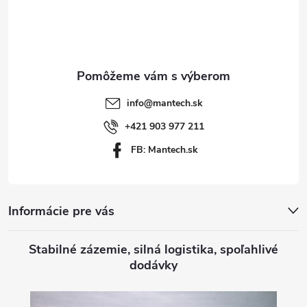
i
p
s
ä
u
t
info
@
mantech.sk
i
+421 903 977 211
FB: Mantech.sk
e
Informácie pre vás
Stabilné zázemie, silná logistika, spoľahlivé
dodávky