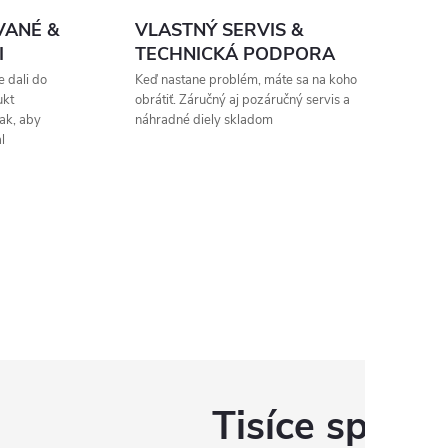
VANÉ &
VLASTNÝ SERVIS &
I
TECHNICKÁ PODPORA
 dali do
Keď nastane problém, máte sa na koho
ukt
obrátiť. Záručný aj pozáručný servis a
ak, aby
náhradné diely skladom
l
Tisíce spoko