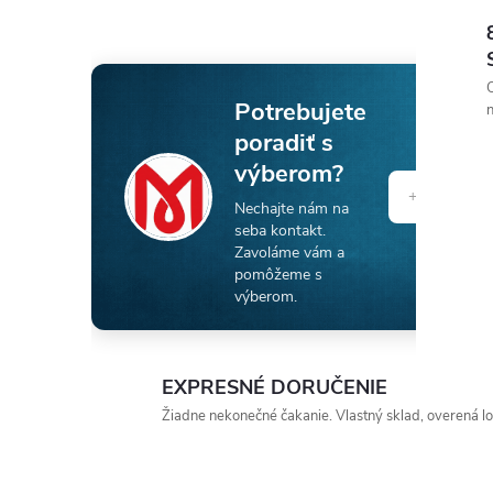
O
Potrebujete
n
poradiť s
výberom?
Nechajte nám na
seba kontakt.
Zavoláme vám a
pomôžeme s
výberom.
EXPRESNÉ DORUČENIE
Žiadne nekonečné čakanie. Vlastný sklad, overená log