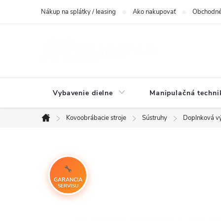
Prejsť
Nákup na splátky / leasing
Ako nakupovať
Obchodné
na
obsah
Vybavenie dielne
Manipulačná techni
Kovoobrábacie stroje
Sústruhy
Doplnková v
Domov
GARANCIA
SERVISU