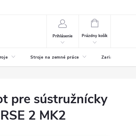
y
Reklamácie
Kontakty
NÁKUPNÝ
KOŠÍK
Prázdny košík
Prihlásenie
roje
Stroje na zemné práce
Zariadenia na 
t pre sústružnícky
ORSE 2 MK2