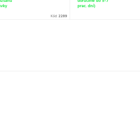
ozsahu
doručíme do 5-7
ávky
prac. dní)
Kód:
2289