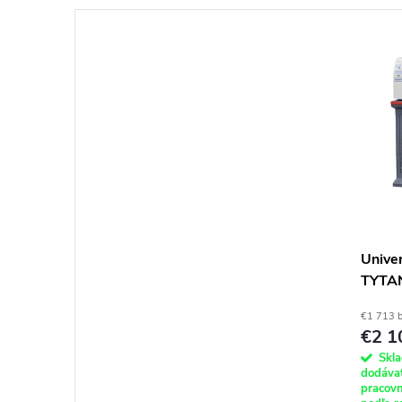
Unive
TYTAN
€1 713 
€2 1
Skl
dodávat
pracovn