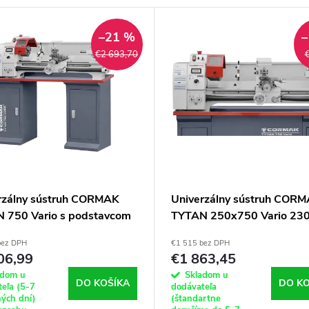
–21 %
–
€2 693,70
rzálny sústruh CORMAK
Univerzálny sústruh COR
 750 Vario s podstavcom
TYTAN 250x750 Vario 230
podstavca
bez DPH
€1 515 bez DPH
06,99
€1 863,45
adom u
Skladom u
DO KOŠÍKA
DO KO
eľa (5-7
dodávateľa
ých dní)
(štandartne