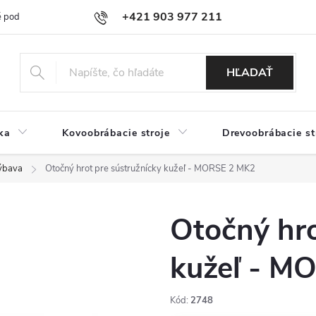
+421 903 977 211
 podmienky
Podmienky ochrany osobných údajov
Doprava a platb
HĽADAŤ
ka
Kovoobrábacie stroje
Drevoobrábacie st
ýbava
Otočný hrot pre sústružnícky kužeľ - MORSE 2 MK2
Otočný hro
kužeľ - M
Kód:
2748