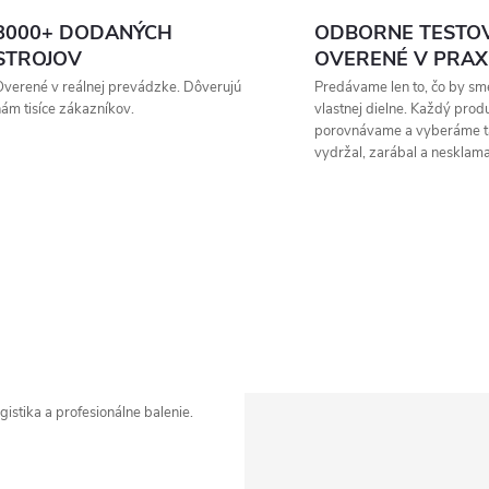
8000+ DODANÝCH
ODBORNE TESTO
STROJOV
OVERENÉ V PRAX
verené v reálnej prevádzke. Dôverujú
Predávame len to, čo by sme
ám tisíce zákazníkov.
vlastnej dielne. Každý prod
porovnávame a vyberáme t
vydržal, zarábal a nesklama
Zavolajte mi
istika a profesionálne balenie.