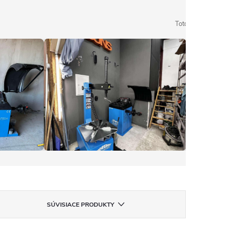
Toto sú reálne fot
SÚVISIACE PRODUKTY