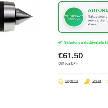
AUTORI
Nakupujete u 
AUTORIZOVANÝ
PREDAJCA
servis a okam
starostí.
Skladom u dodávateľa (š
€61,50
€50 bez DPH
Jednotková
cena:
Opýtať sa
Strážiť