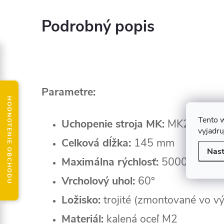
Podrobný popis
Parametre:
HODNOTENIE OBCHODU
Tento 
Uchopenie stroja MK:
MK2
vyjadru
Celková dĺžka:
145 mm
Nast
Maximálna rýchlosť:
5000 ot./min
Vrcholový uhol:
60°
Ložisko:
trojité (zmontované vo vý
Materiál:
kalená oceľ M2