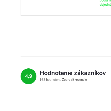
podľa r
objedn
Hodnotenie zákazníkov
4,9
163 hodnotení
Zobraziť recenzie