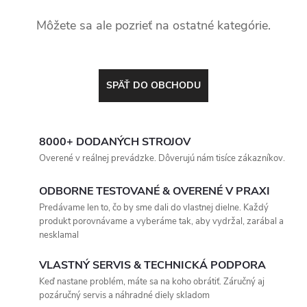
Môžete sa ale pozrieť na ostatné kategórie.
SPÄŤ DO OBCHODU
8000+ DODANÝCH STROJOV
Overené v reálnej prevádzke. Dôverujú nám tisíce zákazníkov.
ODBORNE TESTOVANÉ & OVERENÉ V PRAXI
Predávame len to, čo by sme dali do vlastnej dielne. Každý
produkt porovnávame a vyberáme tak, aby vydržal, zarábal a
nesklamal
VLASTNÝ SERVIS & TECHNICKÁ PODPORA
Keď nastane problém, máte sa na koho obrátiť. Záručný aj
pozáručný servis a náhradné diely skladom