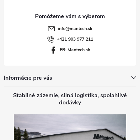
ä
t
info
@
mantech.sk
i
+421 903 977 211
FB: Mantech.sk
e
Informácie pre vás
Stabilné zázemie, silná logistika, spoľahlivé
dodávky