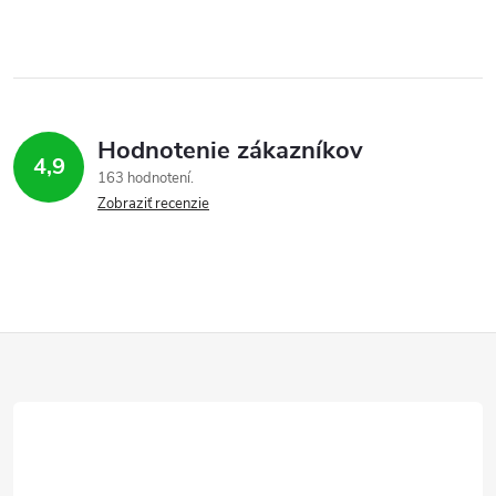
Hodnotenie zákazníkov
4,9
163 hodnotení
Zobraziť recenzie
Z
á
p