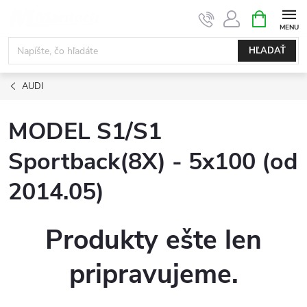
Prejsť
NÁKUPN
KOŠÍK
na
obsah
HĽADAŤ
AUDI
MODEL S1/S1
Sportback(8X) - 5x100 (od
2014.05)
Produkty ešte len
pripravujeme.