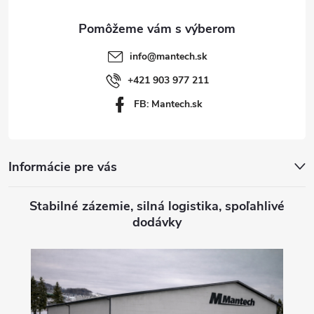
ä
t
info
@
mantech.sk
i
+421 903 977 211
FB: Mantech.sk
e
Informácie pre vás
Stabilné zázemie, silná logistika, spoľahlivé
dodávky