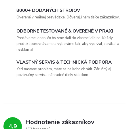
O
v
8000+ DODANÝCH STROJOV
Overené v reálnej prevádzke. Dôverujú nám tisíce zákazníkov.
l
ODBORNE TESTOVANÉ & OVERENÉ V PRAXI
á
Predávame len to, čo by sme dali do vlastnej dielne. Každý
produkt porovnávame a vyberáme tak, aby vydržal, zarábal a
d
nesklamal
a
VLASTNÝ SERVIS & TECHNICKÁ PODPORA
c
Keď nastane problém, máte sa na koho obrátiť. Záručný aj
pozáručný servis a náhradné diely skladom
i
e
p
r
Hodnotenie zákazníkov
v
4,9