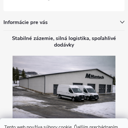
e
Informácie pre vás
Stabilné zázemie, silná logistika, spoľahlivé
dodávky
Tento web používa súbory cookie. Ďalším prechádzaním