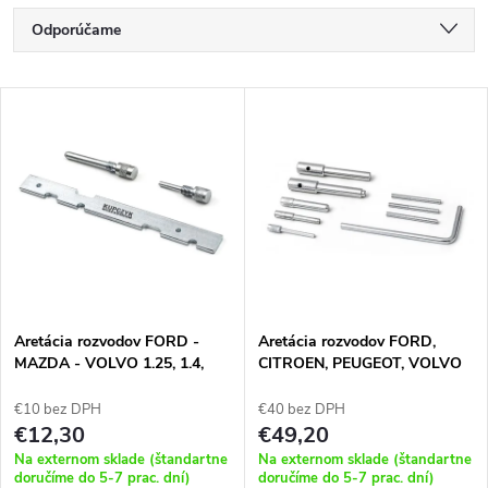
R
Odporúčame
a
Najlacnejšie
V
Najdrahšie
d
ý
Najpredávanejšie
e
p
Abecedne
n
i
i
s
e
Aretácia rozvodov FORD -
Aretácia rozvodov FORD,
MAZDA - VOLVO 1.25, 1.4,
CITROEN, PEUGEOT, VOLVO
p
1.6, 1.7, 1.8, 16V
p
€10 bez DPH
€40 bez DPH
r
€12,30
€49,20
r
Na externom sklade (štandartne
Na externom sklade (štandartne
doručíme do 5-7 prac. dní)
doručíme do 5-7 prac. dní)