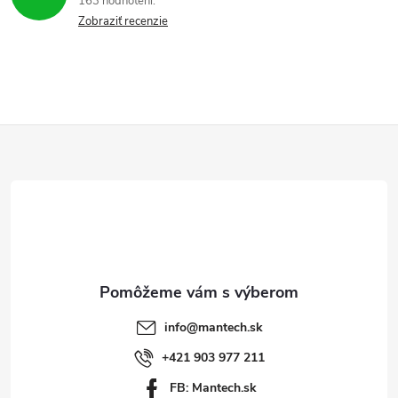
163 hodnotení
Zobraziť recenzie
k
y
v
ý
Z
p
á
i
p
s
ä
u
t
info
@
mantech.sk
i
+421 903 977 211
FB: Mantech.sk