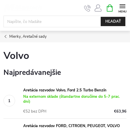
Prejsť
NÁKUPN
KOŠÍK
na
obsah
HĽADAŤ
Mierky, Aretačné sady
Volvo
Najpredávanejšie
Aretácia rozvodov Volvo, Ford 2.5 Turbo Benzín
Na externom sklade (štandartne doručíme do 5-7 prac.
dní)
€52 bez DPH
€63,96
Aretácia rozvodov FORD, CITROEN, PEUGEOT, VOLVO