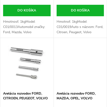
o
o
d
DO KOŠÍKA
DO KOŠÍKA
d
u
Hmotnosť: 1kgModel:
Hmotnoť: 1kgModel:
C01/0013Automobil značky:
C01/0019Auto s názvom: Ford,
u
Ford, Mazda, Volvo
Citroen, Peugeot, Volvo
k
k
t
t
o
o
v
v
Aretácia rozvodov FORD,
Aretácia rozvodov FORD,
CITROEN, PEUGEOT, VOLVO
MAZDA, OPEL, VOLVO
blokovacia tyč valčeka