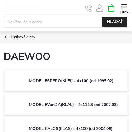
Prejsť
NÁKUPN
KOŠÍK
na
obsah
HĽADAŤ
Hliníkové disky
DAEWOO
MODEL ESPERO(KLEJ) - 4x100 (od 1995.02)
MODEL EVanDA(KLAL) - 4x114.3 (od 2002.08)
MODEL KALOS(KLAS) - 4x100 (od 2004.09)