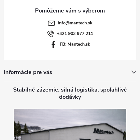
ä
t
info
@
mantech.sk
i
+421 903 977 211
FB: Mantech.sk
e
Informácie pre vás
Stabilné zázemie, silná logistika, spoľahlivé
dodávky