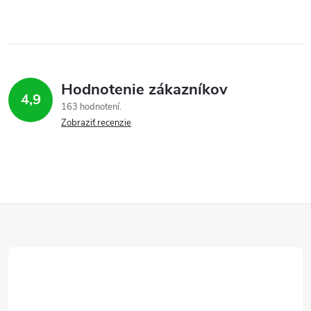
Hodnotenie zákazníkov
4,9
163 hodnotení
Zobraziť recenzie
Z
á
p