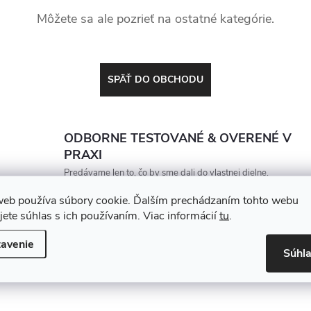
Môžete sa ale pozrieť na ostatné kategórie.
SPÄŤ DO OBCHODU
ODBORNE TESTOVANÉ & OVERENÉ V
PRAXI
Predávame len to, čo by sme dali do vlastnej dielne.
Každý produkt porovnávame a vyberáme tak, aby
web používa súbory cookie. Ďalším prechádzaním tohto webu
vydržal, zarábal a nesklamal
jete súhlas s ich používaním. Viac informácií
tu
.
avenie
Súhl