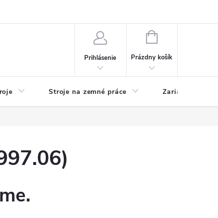
y
Reklamácie
Kontakty
NÁKUPNÝ
KOŠÍK
Prázdny košík
Prihlásenie
roje
Stroje na zemné práce
Zariadenia na 
997.06)
eme.