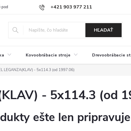
+421 903 977 211
 podmienky
Podmienky ochrany osobných údajov
Doprava a platb
HĽADAŤ
ka
Kovoobrábacie stroje
Drevoobrábacie st
 LEGANZA(KLAV) - 5x114.3 (od 1997.06)
AV) - 5x114.3 (od 1
dukty ešte len pripravuj