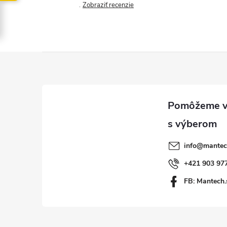
Zobraziť recenzie
Z
á
p
ä
info
@
mantec
t
+421 903 97
FB: Mantech.
i
e