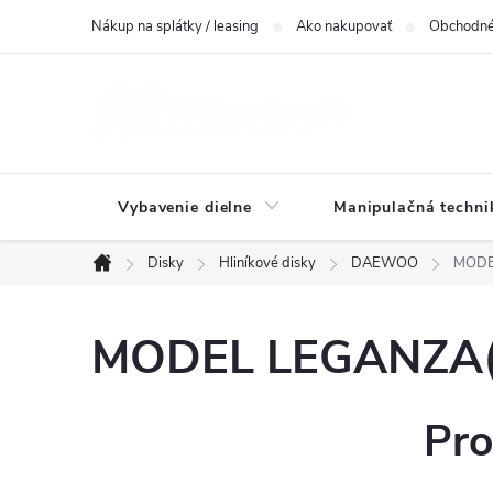
Prejsť
Nákup na splátky / leasing
Ako nakupovať
Obchodné
na
obsah
Vybavenie dielne
Manipulačná techni
Disky
Hliníkové disky
DAEWOO
MODEL
Domov
MODEL LEGANZA(KL
Pro