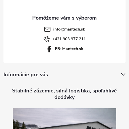
ä
t
info
@
mantech.sk
i
+421 903 977 211
FB: Mantech.sk
e
Informácie pre vás
Stabilné zázemie, silná logistika, spoľahlivé
dodávky