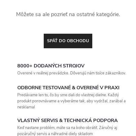
Môžete sa ale pozrieť na ostatné kategórie.
SPÄŤ DO OBCHODU
8000+ DODANÝCH STROJOV
Overené v reálnej prevádzke. Dôverujú nám tisíce zákazníkov.
ODBORNE TESTOVANÉ & OVERENÉ V PRAXI
Predávame len to, čo by sme dali do vlastnej dielne. Každý
produkt porovnávame a vyberáme tak, aby vydržal, zarábal a
nesklamal
VLASTNÝ SERVIS & TECHNICKÁ PODPORA
Keď nastane problém, máte sa na koho obrátiť. Záručný aj
pozáručný servis a náhradné diely skladom