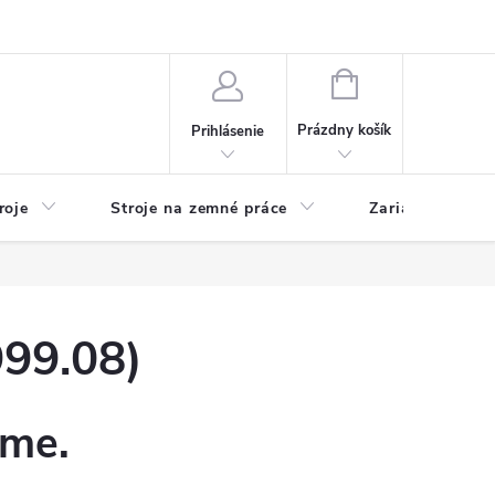
y
Reklamácie
Kontakty
NÁKUPNÝ
KOŠÍK
Prázdny košík
Prihlásenie
roje
Stroje na zemné práce
Zariadenia na 
99.08)
eme.