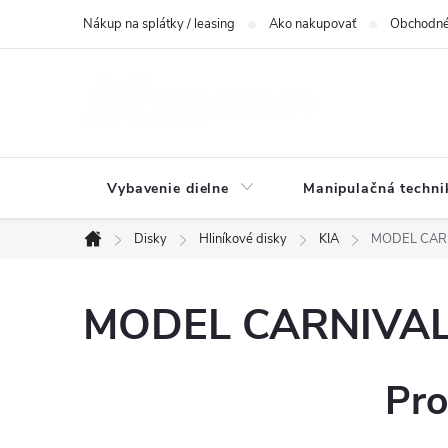
Prejsť
Nákup na splátky / leasing
Ako nakupovať
Obchodné
na
obsah
Vybavenie dielne
Manipulačná techni
Disky
Hliníkové disky
KIA
MODEL CARNI
Domov
MODEL CARNIVAL(U
Pro