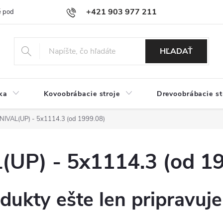
+421 903 977 211
 podmienky
Podmienky ochrany osobných údajov
Doprava a platb
HĽADAŤ
ka
Kovoobrábacie stroje
Drevoobrábacie st
VAL(UP) - 5x1114.3 (od 1999.08)
P) - 5x1114.3 (od 19
dukty ešte len pripravuj