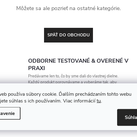
Môžete sa ale pozrieť na ostatné kategórie.
SPÄŤ DO OBCHODU
ODBORNE TESTOVANÉ & OVERENÉ V
PRAXI
Predávame len to, čo by sme dali do vlastnej dielne.
Každý produkt porovnávame a vyberáme tak, aby
vydržal, zarábal a nesklamal
web používa súbory cookie. Ďalším prechádzaním tohto webu
jete súhlas s ich používaním. Viac informácií
tu
.
avenie
Súhl