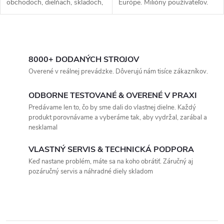
obchodoch, dielňach, skladoch,
Európe. Milióny používateľov.
špedícii a v priemyselných
podnikoch.
O
v
8000+ DODANÝCH STROJOV
Overené v reálnej prevádzke. Dôverujú nám tisíce zákazníkov.
l
ODBORNE TESTOVANÉ & OVERENÉ V PRAXI
á
Predávame len to, čo by sme dali do vlastnej dielne. Každý
produkt porovnávame a vyberáme tak, aby vydržal, zarábal a
d
nesklamal
a
VLASTNÝ SERVIS & TECHNICKÁ PODPORA
c
Keď nastane problém, máte sa na koho obrátiť. Záručný aj
pozáručný servis a náhradné diely skladom
i
e
p