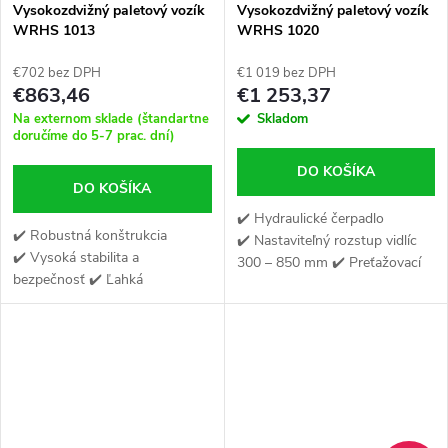
Vysokozdvižný paletový vozík
Vysokozdvižný paletový vozík
WRHS 1013
WRHS 1020
€702 bez DPH
€1 019 bez DPH
€863,46
€1 253,37
Na externom sklade (štandartne
Skladom
doručíme do 5-7 prac. dní)
DO KOŠÍKA
DO KOŠÍKA
✔️ Hydraulické čerpadlo
✔️ Robustná konštrukcia
✔️ Nastaviteľný rozstup vidlíc
✔️ Vysoká stabilita a
300 – 850 mm ✔️ Preťažovací
bezpečnosť ✔️ Ľahká
ventil
ovládateľnosť