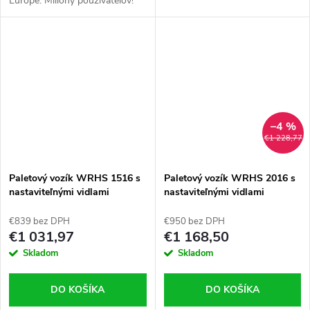
Európe. Milióny používateľov!
190°
–4 %
€1 228,77
Paletový vozík WRHS 1516 s
Paletový vozík WRHS 2016 s
nastaviteľnými vidlami
nastaviteľnými vidlami
€839 bez DPH
€950 bez DPH
€1 031,97
€1 168,50
Skladom
Skladom
DO KOŠÍKA
DO KOŠÍKA