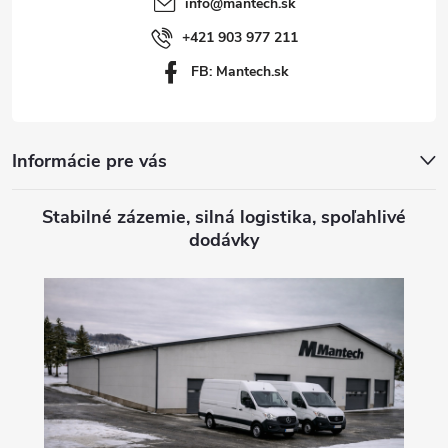
info
@
mantech.sk
i
+421 903 977 211
FB: Mantech.sk
e
Informácie pre vás
Stabilné zázemie, silná logistika, spoľahlivé
dodávky