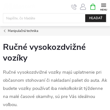
Prejsť
NÁKUPN
KOŠÍK
na
obsah
HĽADAŤ
Manipulačná technika
Ručné vysokozdvižné
vozíky
Ručné vysokozdvižné vozíky majú uplatnenie pri
občasnom stohovaní či nakladaní paliet do auta. Ak
budete vozíky používať iba niekoľkokrát týždenne
na malé časové okamihy, sú pre Vás ideálnou
voľbou.