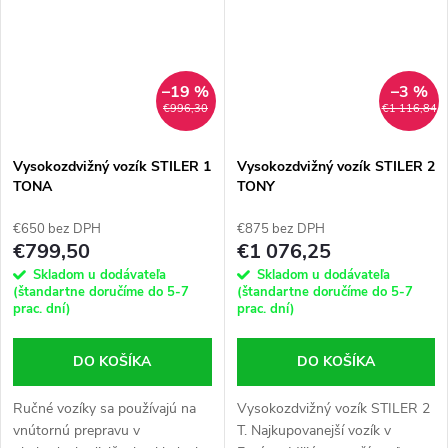
–19 %
–3 %
€996,30
€1 116,84
Vysokozdvižný vozík STILER 1
Vysokozdvižný vozík STILER 2
TONA
TONY
€650 bez DPH
€875 bez DPH
€799,50
€1 076,25
Skladom u dodávateľa
Skladom u dodávateľa
(štandartne doručíme do 5-7
(štandartne doručíme do 5-7
prac. dní)
prac. dní)
DO KOŠÍKA
DO KOŠÍKA
Ručné vozíky sa používajú na
Vysokozdvižný vozík STILER 2
vnútornú prepravu v
T. Najkupovanejší vozík v