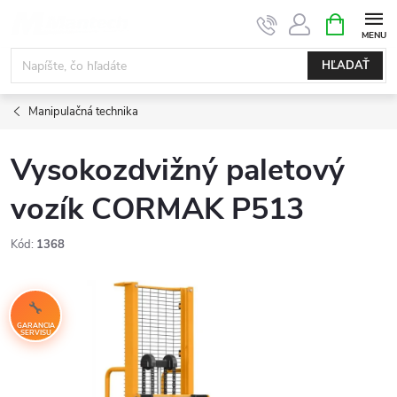
Prejsť
NÁKUPN
KOŠÍK
na
obsah
HĽADAŤ
Manipulačná technika
Vysokozdvižný paletový
vozík CORMAK P513
Kód:
1368
GARANCIA
SERVISU