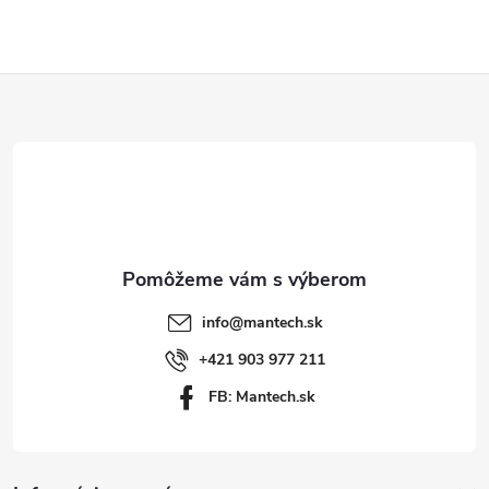
Z
á
p
ä
t
info
@
mantech.sk
i
+421 903 977 211
FB: Mantech.sk
e