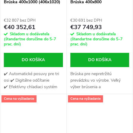
Brúska 400x1000 (406x1020)
Brúska 400x800
€32 807 bez DPH
€30 691 bez DPH
€40 352,61
€37 749,93
Skladom u dodávateľa
Skladom u dodávateľa
(štandartne doručíme do 5-7
(štandartne doručíme do 5-7
prac. dní)
prac. dní)
DO KOŠÍKA
DO KOŠÍKA
✔️ Automatické posuvy pre tri
Brúska pre nepretržitú
osi ✔️ Digitálne odčítanie
prevádzku vo výrobe. Veľký
✔️ Efektívny chladiaci systém
výber brúsenia a
programovateľný automat PLC
Cena na vyžiadanie
Cena na vyžiadanie
SIEMENS, Má modernú,
stabilnú štruktúru. Vreteník
pracuje na dvoch pároch...