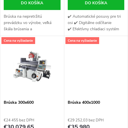
d
DO KOŠÍKA
DO KOŠÍKA
d
u
Brúska na nepretržitú
✔️ Automatické posuvy pre tri
u
prevádzku vo výrobe, veľká
osi ✔️ Digitálne odčítanie
k
škála brúsenia a
✔️ Efektívny chladiaci systém
k
programovateľný automat PLC
t
Cena na vyžiadanie
Cena na vyžiadanie
SIEMENS, má modernú,
t
stabilnú štruktúru. Vreteník
o
pracuje na dvoch pároch...
o
v
v
Brúska 300x600
Brúska 400x1000
€24 455 bez DPH
€29 252,03 bez DPH
€30 079,65
€35 980