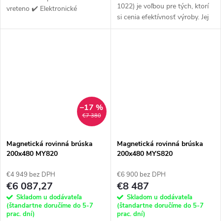
1022) je voľbou pre tých, ktorí
vreteno ✔️ Elektronické
si cenia efektívnosť výroby. Jej
komponenty SIEMENS
moderná konštrukcia, založená
na dvoch pároch vodiacich lišt
vreteníka, zaisťuje...
–17 %
€7 380
Magnetická rovinná brúska
Magnetická rovinná brúska
200x480 MY820
200x480 MYS820
€4 949 bez DPH
€6 900 bez DPH
€6 087,27
€8 487
Skladom u dodávateľa
Skladom u dodávateľa
(štandartne doručíme do 5-7
(štandartne doručíme do 5-7
prac. dní)
prac. dní)