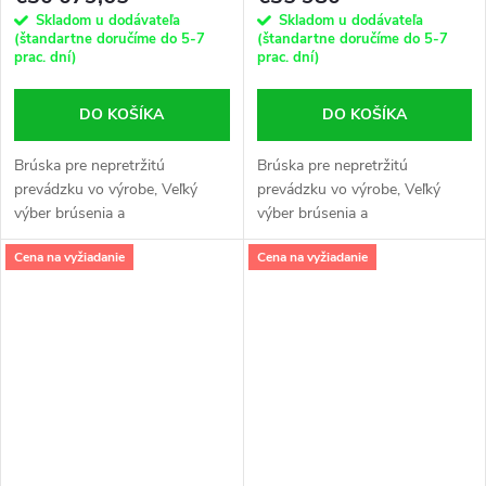
Skladom u dodávateľa
Skladom u dodávateľa
(štandartne doručíme do 5-7
(štandartne doručíme do 5-7
prac. dní)
prac. dní)
DO KOŠÍKA
DO KOŠÍKA
Brúska pre nepretržitú
Brúska pre nepretržitú
prevádzku vo výrobe, Veľký
prevádzku vo výrobe, Veľký
výber brúsenia a
výber brúsenia a
programovateľný automat PLC
programovateľný automat PLC
Cena na vyžiadanie
Cena na vyžiadanie
SIEMENS, Má modernú,
SIEMENS, Má modernú,
stabilnú štruktúru. Vreteník
stabilnú štruktúru. Vreteník
pracuje na dvoch pároch...
pracuje na dvoch pároch...