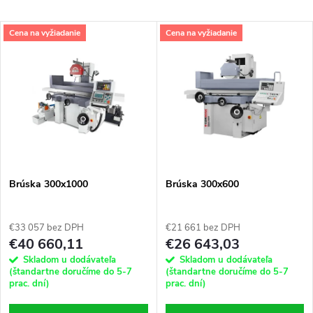
a
Najlacnejšie
V
Cena na vyžiadanie
Cena na vyžiadanie
Najdrahšie
d
ý
Najpredávanejšie
e
p
Abecedne
n
i
i
s
e
Brúska 300x1000
Brúska 300x600
p
p
€33 057 bez DPH
€21 661 bez DPH
r
€40 660,11
€26 643,03
r
Skladom u dodávateľa
Skladom u dodávateľa
o
(štandartne doručíme do 5-7
(štandartne doručíme do 5-7
prac. dní)
prac. dní)
o