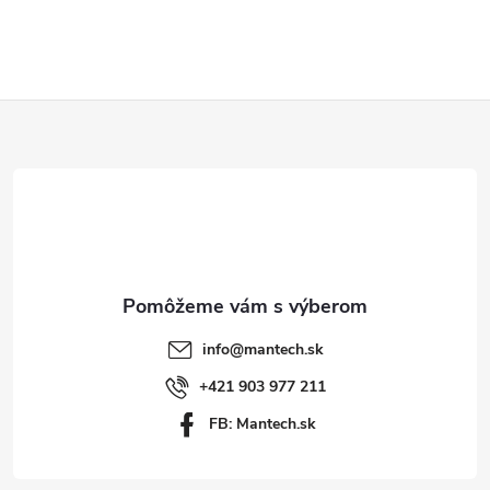
y
v
ý
Z
p
á
i
p
s
ä
u
t
info
@
mantech.sk
i
+421 903 977 211
FB: Mantech.sk
e