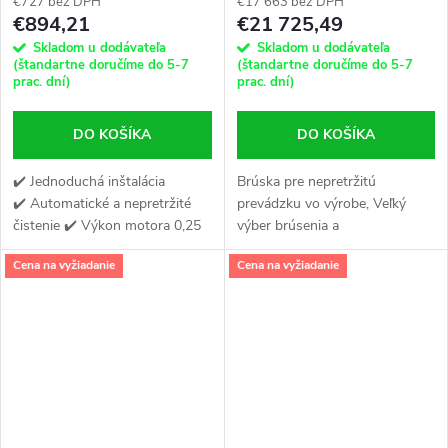
€727 bez DPH
€17 663 bez DPH
€894,21
€21 725,49
Skladom u dodávateľa
Skladom u dodávateľa
(štandartne doručíme do 5-7
(štandartne doručíme do 5-7
prac. dní)
prac. dní)
DO KOŠÍKA
DO KOŠÍKA
✔️ Jednoduchá inštalácia
Brúska pre nepretržitú
✔️ Automatické a nepretržité
prevádzku vo výrobe, Veľký
čistenie ✔️ Výkon motora 0,25
výber brúsenia a
kW
programovateľný automat PLC
Cena na vyžiadanie
Cena na vyžiadanie
SIEMENS, Má modernú,
stabilnú štruktúru. Vreteník
pracuje na dvoch pároch...