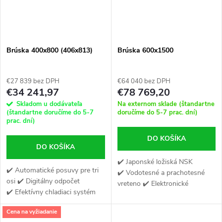
Brúska 400x800 (406x813)
Brúska 600x1500
€27 839 bez DPH
€64 040 bez DPH
€34 241,97
€78 769,20
Skladom u dodávateľa
Na externom sklade (štandartne
(štandartne doručíme do 5-7
doručíme do 5-7 prac. dní)
prac. dní)
DO KOŠÍKA
DO KOŠÍKA
✔️ Japonské ložiská NSK
✔️ Automatické posuvy pre tri
✔️ Vodotesné a prachotesné
osi ✔️ Digitálny odpočet
vreteno ✔️ Elektronické
✔️ Efektívny chladiaci systém
komponenty SIEMENS
Cena na vyžiadanie