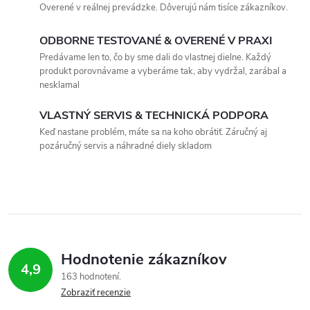
Overené v reálnej prevádzke. Dôverujú nám tisíce zákazníkov.
l
ODBORNE TESTOVANÉ & OVERENÉ V PRAXI
á
Predávame len to, čo by sme dali do vlastnej dielne. Každý
produkt porovnávame a vyberáme tak, aby vydržal, zarábal a
d
nesklamal
a
VLASTNÝ SERVIS & TECHNICKÁ PODPORA
c
Keď nastane problém, máte sa na koho obrátiť. Záručný aj
pozáručný servis a náhradné diely skladom
i
e
p
r
Hodnotenie zákazníkov
v
4,9
163 hodnotení
Zobraziť recenzie
k