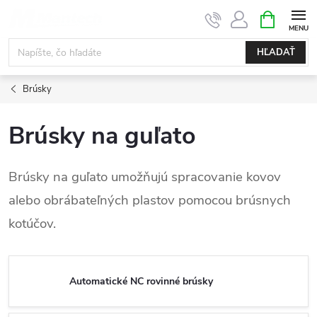
Prejsť
NÁKUPN
KOŠÍK
na
obsah
HĽADAŤ
Brúsky
Brúsky na guľato
Brúsky na guľato umožňujú spracovanie kovov
alebo obrábateľných plastov pomocou brúsnych
kotúčov.
Automatické NC rovinné brúsky