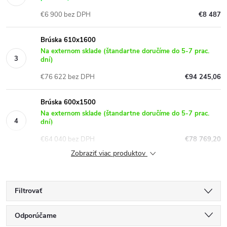
€6 900 bez DPH
€8 487
Brúska 610x1600
Na externom sklade (štandartne doručíme do 5-7 prac.
dní)
€76 622 bez DPH
€94 245,06
Brúska 600x1500
Na externom sklade (štandartne doručíme do 5-7 prac.
dní)
€64 040 bez DPH
€78 769,20
Zobraziť viac produktov
Filtrovať
R
Odporúčame