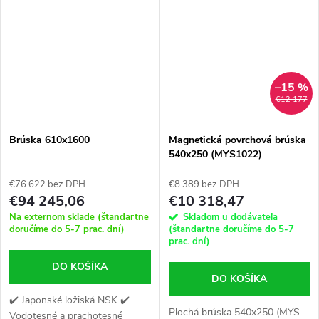
–15 %
€12 177
Brúska 610x1600
Magnetická povrchová brúska
540x250 (MYS1022)
€76 622 bez DPH
€8 389 bez DPH
€94 245,06
€10 318,47
Na externom sklade (štandartne
Skladom u dodávateľa
doručíme do 5-7 prac. dní)
(štandartne doručíme do 5-7
prac. dní)
DO KOŠÍKA
DO KOŠÍKA
✔️ Japonské ložiská NSK ✔️
Plochá brúska 540x250 (MYS
Vodotesné a prachotesné