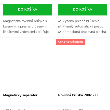
DO KOŠÍKA
DO KOŠÍKA
Magnetická rovinná brúska s
✔️ Vysoko presné brúsenie
kalenými a presne brúsenými
✔️ Plynulý automatický posuv
lineárnymi vedeniami zaručuje
✔️ Kompaktná pracovná plocha
vysoko presné obrábanie
Cena na vyžiadanie
súčiastok.
Magnetický separátor
Rovinná brúska 200x500