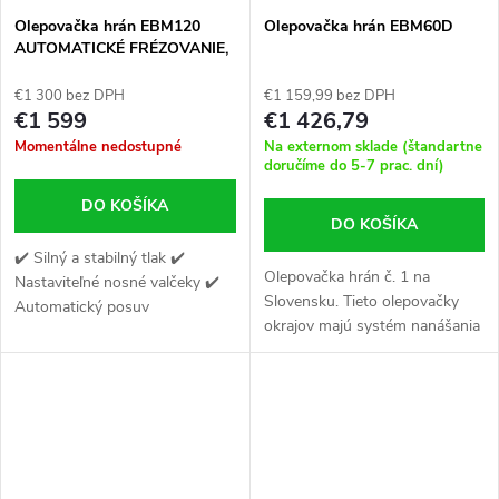
Olepovačka hrán EBM120
Olepovačka hrán EBM60D
AUTOMATICKÉ FRÉZOVANIE,
PODÁVANIE, LEŠTENIE +
EXTRAKTOR
€1 300 bez DPH
€1 159,99 bez DPH
€1 599
€1 426,79
Momentálne nedostupné
Na externom sklade (štandartne
doručíme do 5-7 prac. dní)
DO KOŠÍKA
DO KOŠÍKA
✔️ Silný a stabilný tlak ✔️
Olepovačka hrán č. 1 na
Nastaviteľné nosné valčeky ✔️
Slovensku. Tieto olepovačky
Automatický posuv
okrajov majú systém nanášania
dvojitého lepidla. Špeciálny
olepovačka hrán pre náročných
stolárov.