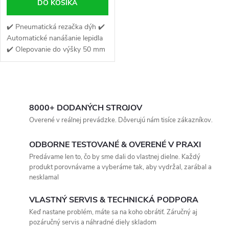
DO KOŠÍKA
✔️ Pneumatická rezačka dýh ✔️
Automatické nanášanie lepidla
✔️ Olepovanie do výšky 50 mm
O
v
8000+ DODANÝCH STROJOV
Overené v reálnej prevádzke. Dôverujú nám tisíce zákazníkov.
l
ODBORNE TESTOVANÉ & OVERENÉ V PRAXI
á
Predávame len to, čo by sme dali do vlastnej dielne. Každý
produkt porovnávame a vyberáme tak, aby vydržal, zarábal a
d
nesklamal
a
VLASTNÝ SERVIS & TECHNICKÁ PODPORA
c
Keď nastane problém, máte sa na koho obrátiť. Záručný aj
pozáručný servis a náhradné diely skladom