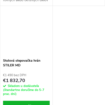
rovných alebo okrúhlych dielov
melamínu alebo dreva.
z PVC, melamínu alebo dreva.
Stolová olepovačka hrán
STILER MD
€1 490 bez DPH
€1 832,70
Skladom u dodávateľa
(štandartne doručíme do 5-7
prac. dní)