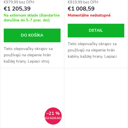
€979,99 bez DPH
€819,99 bez DPH
€1 205,39
€1 008,59
Na externom sklade (štandartne
Momentálne nedostupné
doručíme do 5-7 prac. dní)
DETAIL
DO KOŠÍKA
Tieto olepovačky okrajov sa
Tieto olepovačky okrajov sa
používajú na olepenie hrán
používajú na olepenie hrán
kabíny každej hrany. Lepiaci
každej hrany. Lepiaci stroj
stroj nanáša lepidlo priamo na
nanáša lepidlo priamo na
okraje. Vybavený stolom.
okraje. Vybavený stolom.
–21 %
€2 029,50