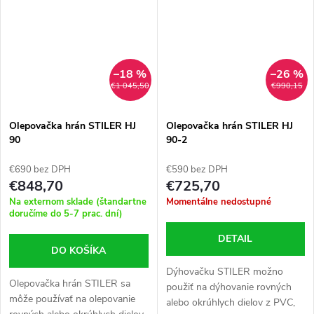
–18 %
–26 %
€1 045,50
€990,15
Olepovačka hrán STILER HJ
Olepovačka hrán STILER HJ
90
90-2
€690 bez DPH
€590 bez DPH
€848,70
€725,70
Na externom sklade (štandartne
Momentálne nedostupné
doručíme do 5-7 prac. dní)
DETAIL
DO KOŠÍKA
Dýhovačku STILER možno
Olepovačka hrán STILER sa
použiť na dýhovanie rovných
môže používať na olepovanie
alebo okrúhlych dielov z PVC,