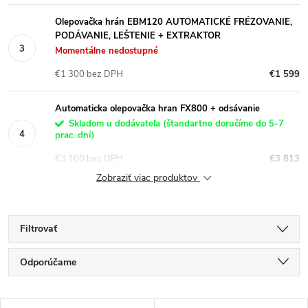
Olepovačka hrán EBM120 AUTOMATICKÉ FRÉZOVANIE,
PODÁVANIE, LEŠTENIE + EXTRAKTOR
Momentálne nedostupné
€1 300 bez DPH
€1 599
Automaticka olepovačka hran FX800 + odsávanie
Skladom u dodávateľa (štandartne doručíme do 5-7
prac. dní)
€3 100 bez DPH
€3 813
Zobraziť viac produktov
Filtrovať
R
Odporúčame
a
Najlacnejšie