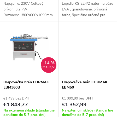
u
Napájanie: 230V Celkový
Lepidlo KS 224/2 natur na báze
u
príkon: 3,2 kW
EVA , granulované, prírodná
k
Rozmery: 1800x600x1090mm
farba, špeciálne určené pre
k
Hmotnosť: 126 kg
ručné olepovacie stroje.
t
t
o
o
v
v
–14 %
€2 152,50
Olepovačka hrán CORMAK
Olepovačka hrán CORMAK
EBM360B
EBM50
€1 499 bez DPH
€1 099,99 bez DPH
€1 843,77
€1 352,99
Na externom sklade (štandartne
Na externom sklade (štandartne
doručíme do 5-7 prac. dní)
doručíme do 5-7 prac. dní)