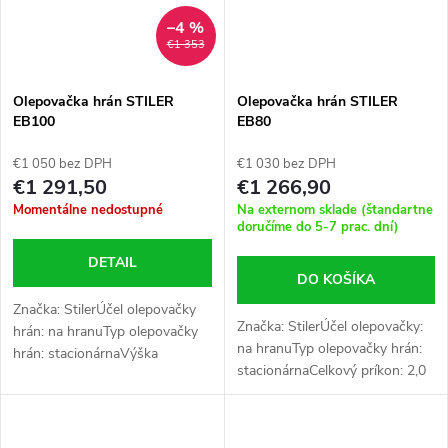
–4 %
€1 353
Olepovačka hrán STILER
Olepovačka hrán STILER
EB100
EB80
€1 050 bez DPH
€1 030 bez DPH
€1 291,50
€1 266,90
Momentálne nedostupné
Na externom sklade (štandartne
doručíme do 5-7 prac. dní)
DETAIL
DO KOŠÍKA
Značka: StilerÚčel olepovačky
Značka: StilerÚčel olepovačky:
hrán: na hranuTyp olepovačky
na hranuTyp olepovačky hrán:
hrán: stacionárnaVýška
stacionárnaCelkový príkon: 2,0
produktu: 45 cmDĺžka: 85
kWNapájanie: 230VRozmery:
cmŠírka produktu: 50
850x500x450mmHmotnosť: 45
cmHmotnosť: 45 kgHmotnosť
kg
produktu s...