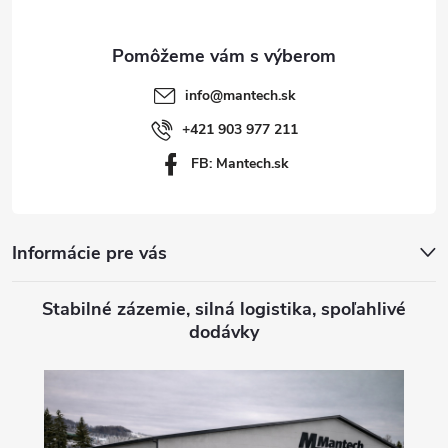
s
ä
u
t
info
@
mantech.sk
i
+421 903 977 211
FB: Mantech.sk
e
Informácie pre vás
Stabilné zázemie, silná logistika, spoľahlivé
dodávky