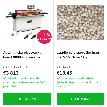
V
Najdrahšie
d
ý
Najpredávanejšie
e
p
Abecedne
n
i
–11 %
€4 292,70
i
s
e
Automaticka olepovačka
Lepidlo na olepovačku hrán
hran FX800 + odsávanie
KS 224/2 Natur 1kg
p
p
€3 100 bez DPH
€15 bez DPH
r
€3 813
€18,45
r
Skladom u dodávateľa
Skladom u dodávateľa
o
(štandartne doručíme do 5-7
(štandartne doručíme do 5-7
prac. dní)
prac. dní)
o
d
DO KOŠÍKA
DO KOŠÍKA
d