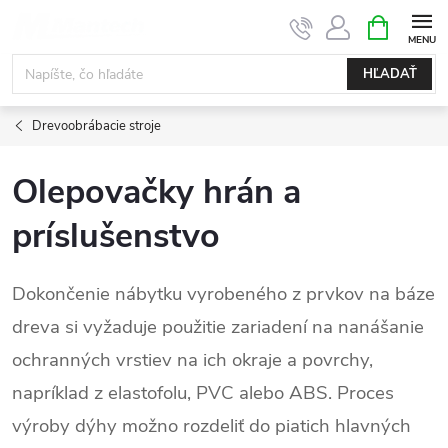
Prejsť
NÁKUPN
KOŠÍK
na
obsah
HĽADAŤ
Drevoobrábacie stroje
Olepovačky hrán a
príslušenstvo
Dokončenie nábytku vyrobeného z prvkov na báze
dreva si vyžaduje použitie zariadení na nanášanie
ochranných vrstiev na ich okraje a povrchy,
napríklad z elastofolu, PVC alebo ABS. Proces
výroby dýhy možno rozdeliť do piatich hlavných