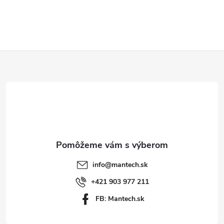
y
v
ý
Z
p
á
i
p
s
ä
u
t
info
@
mantech.sk
i
+421 903 977 211
FB: Mantech.sk
e