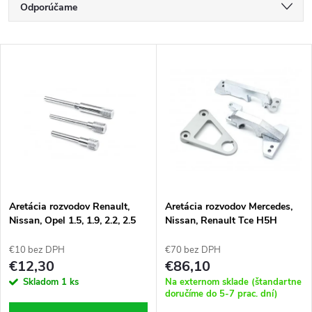
R
Odporúčame
a
Najlacnejšie
V
Najdrahšie
d
ý
Najpredávanejšie
e
p
Abecedne
n
i
i
s
e
Aretácia rozvodov Renault,
Aretácia rozvodov Mercedes,
Nissan, Opel 1.5, 1.9, 2.2, 2.5
Nissan, Renault Tce H5H
p
DCI
p
€10 bez DPH
€70 bez DPH
r
€12,30
€86,10
r
Skladom
1 ks
Na externom sklade (štandartne
o
doručíme do 5-7 prac. dní)