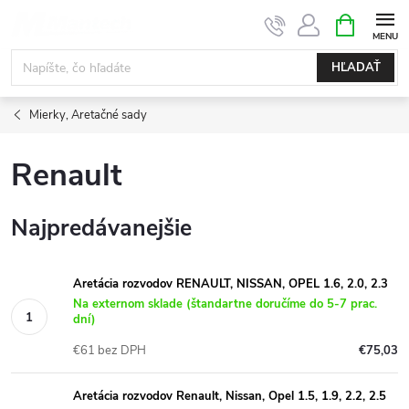
Prejsť
NÁKUPN
KOŠÍK
na
obsah
HĽADAŤ
Mierky, Aretačné sady
Renault
Najpredávanejšie
Aretácia rozvodov RENAULT, NISSAN, OPEL 1.6, 2.0, 2.3
Na externom sklade (štandartne doručíme do 5-7 prac.
dní)
€61 bez DPH
€75,03
Aretácia rozvodov Renault, Nissan, Opel 1.5, 1.9, 2.2, 2.5