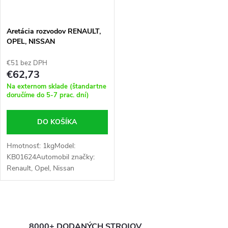
Aretácia rozvodov RENAULT,
OPEL, NISSAN
€51 bez DPH
€62,73
Na externom sklade (štandartne
doručíme do 5-7 prac. dní)
DO KOŠÍKA
Hmotnosť: 1kgModel:
KB01624Automobil značky:
Renault, Opel, Nissan
O
8000+ DODANÝCH STROJOV