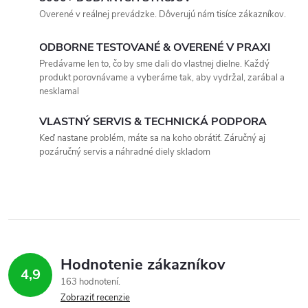
v
Overené v reálnej prevádzke. Dôverujú nám tisíce zákazníkov.
l
ODBORNE TESTOVANÉ & OVERENÉ V PRAXI
á
Predávame len to, čo by sme dali do vlastnej dielne. Každý
produkt porovnávame a vyberáme tak, aby vydržal, zarábal a
d
nesklamal
a
VLASTNÝ SERVIS & TECHNICKÁ PODPORA
c
Keď nastane problém, máte sa na koho obrátiť. Záručný aj
pozáručný servis a náhradné diely skladom
i
e
p
r
Hodnotenie zákazníkov
v
4,9
163 hodnotení
Zobraziť recenzie
k