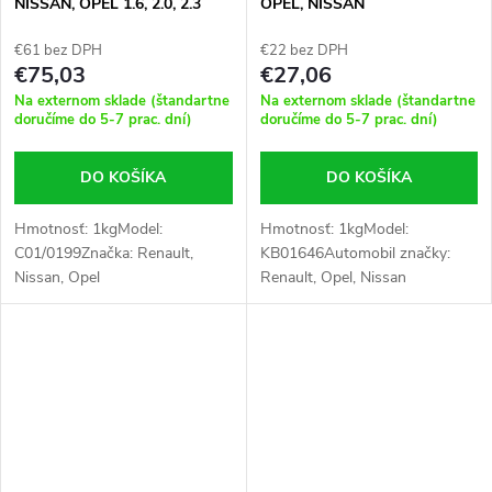
NISSAN, OPEL 1.6, 2.0, 2.3
OPEL, NISSAN
€61 bez DPH
€22 bez DPH
€75,03
€27,06
Na externom sklade (štandartne
Na externom sklade (štandartne
doručíme do 5-7 prac. dní)
doručíme do 5-7 prac. dní)
DO KOŠÍKA
DO KOŠÍKA
Hmotnosť: 1kgModel:
Hmotnosť: 1kgModel:
C01/0199Značka: Renault,
KB01646Automobil značky:
Nissan, Opel
Renault, Opel, Nissan