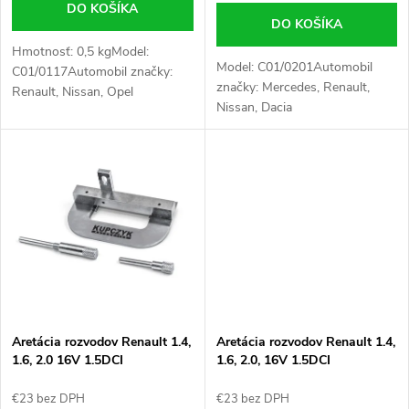
o
DO KOŠÍKA
d
DO KOŠÍKA
d
Hmotnosť: 0,5 kgModel:
u
Model: C01/0201Automobil
C01/0117Automobil značky:
značky: Mercedes, Renault,
u
Renault, Nissan, Opel
Nissan, Dacia
k
k
t
t
o
o
v
v
Aretácia rozvodov Renault 1.4,
Aretácia rozvodov Renault 1.4,
1.6, 2.0 16V 1.5DCI
1.6, 2.0, 16V 1.5DCI
€23 bez DPH
€23 bez DPH