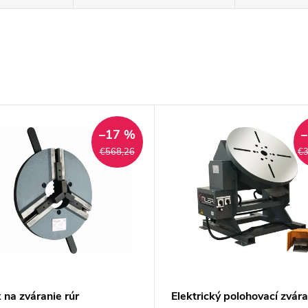
–17 %
€568,26
€3
 na zváranie rúr
Elektrický polohovací zvárac