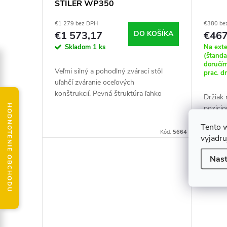
STILER WP350
r
d
€1 279 bez DPH
€380 be
o
u
€1 573,17
DO KOŠÍKA
€467
Skladom
1 ks
Na ext
d
(štand
k
doručí
Veľmi silný a pohodlný zvárací stôl
prac. d
u
uľahčí zváranie oceľových
t
konštrukcií. Pevná štruktúra ľahko
Držiak 
unesie hmotnosť až 350 kg.360-
k
HODNOTENIE OBCHODU
pozici
o
stupňová otočná hlava s
umožňu
Tento 
elektromotorom nám...
do pozi
t
Kód:
5664
v
vyjadru
spraco
prieme
o
Nast
v