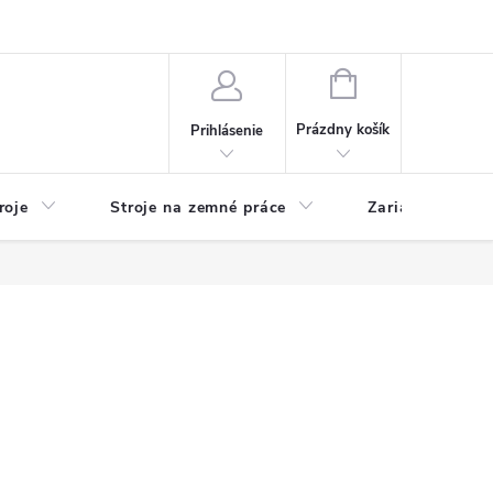
y
Reklamácie
Kontakty
NÁKUPNÝ
KOŠÍK
Prázdny košík
Prihlásenie
roje
Stroje na zemné práce
Zariadenia na 