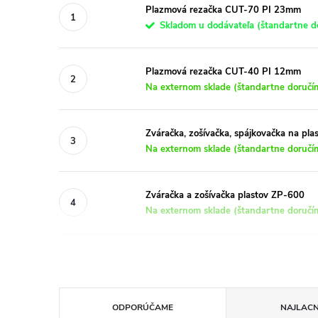
Plazmová rezačka CUT-70 PI 23mm
Skladom u dodávateľa (štandartne do
Plazmová rezačka CUT-40 PI 12mm
Na externom sklade (štandartne doručím
Zváračka, zošívačka, spájkovačka na pl
Na externom sklade (štandartne doručím
Zváračka a zošívačka plastov ZP-600
Na externom sklade (štandartne doručím
R
ODPORÚČAME
NAJLACN