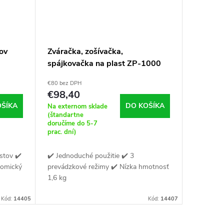
ov
Zváračka, zošívačka,
spájkovačka na plast ZP-1000
€80 bez DPH
€98,40
OŠÍKA
DO KOŠÍKA
Na externom sklade
(štandartne
doručíme do 5-7
prac. dní)
stov ✔️
✔️ Jednoduché použitie ✔️ 3
nomický
prevádzkové režimy ✔️ Nízka hmotnosť
1,6 kg
Kód:
14405
Kód:
14407