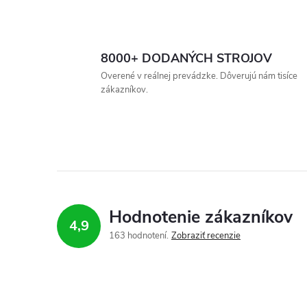
O
v
8000+ DODANÝCH STROJOV
l
Overené v reálnej prevádzke. Dôverujú nám tisíce
zákazníkov.
á
d
a
c
i
Hodnotenie zákazníkov
4,9
e
163 hodnotení
Zobraziť recenzie
p
r