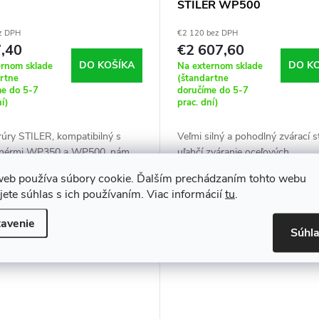
STILER WP500
z DPH
€2 120 bez DPH
,40
€2 607,60
DO KOŠÍKA
DO K
ernom sklade
Na externom sklade
artne
(štandartne
me do 5-7
doručíme do 5-7
ní)
prac. dní)
rúry STILER, kompatibilný s
Veľmi silný a pohodlný zvárací s
onérmi WP350 a WP500, nám
uľahčí zváranie oceľových
je pohodlne namontovať rúru
konštrukcií. Pevná konštrukcia 
web používa súbory cookie. Ďalším prechádzaním tohto webu
cionéra. Držiak umožňuje
unesie hmotnosť 550 kg.
Kód:
5874
jete súhlas s ich používaním. Viac informácií
tu
.
vanie rúr s maximálnym
rom 270 mm.
avenie
Súhl