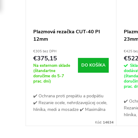
Plazmová rezačka CUT-40 PI
Plazm
12mm
23m
€305 bez DPH
€425 be
€375,15
€522
DO KOŠÍKA
Na externom sklade
Skl
(štandartne
dodáva
doručíme do 5-7
(štand
prac. dní)
doručí
prac. d
✔️ Ochrana proti prepätiu a podpätiu
✔️ Ochr
✔️ Rezanie ocele, nehrdzavejúcej ocele,
Rezanie
hliníka, medi a mosadze ✔️ Maximálna
hliníka
hrúbka rezu 12 mm
ventilá
Kód:
14634