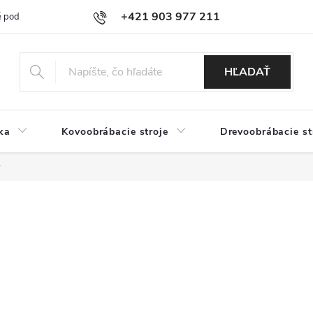
+421 903 977 211
 podmienky
Podmienky ochrany osobných údajov
Doprava a platb
HĽADAŤ
ka
Kovoobrábacie stroje
Drevoobrábacie st
y