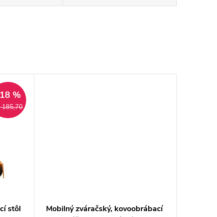
–18 %
 185,70
í stôl
Mobilný zváračský, kovoobrábací