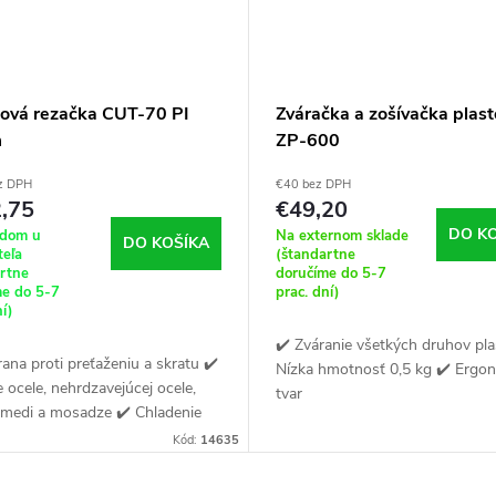
ová rezačka CUT-70 PI
Zváračka a zošívačka plast
m
ZP-600
z DPH
€40 bez DPH
,75
€49,20
DO K
adom u
Na externom sklade
DO KOŠÍKA
teľa
(štandartne
artne
doručíme do 5-7
me do 5-7
prac. dní)
ní)
✔️ Zváranie všetkých druhov pla
ana proti preťaženiu a skratu ✔️
Nízka hmotnosť 0,5 kg ✔️ Ergo
 ocele, nehrdzavejúcej ocele,
tvar
, medi a mosadze ✔️ Chladenie
torom
Kód:
14635