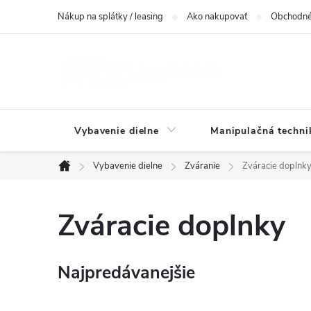
Prejsť
Nákup na splátky / leasing
Ako nakupovať
Obchodné
na
obsah
Vybavenie dielne
Manipulačná techni
Vybavenie dielne
Zváranie
Zváracie doplnk
Domov
Zváracie doplnky
Najpredávanejšie