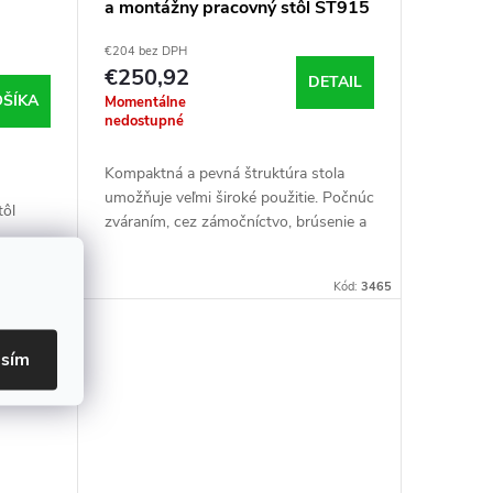
a montážny pracovný stôl ST915
(nosnosť 540 kg)
€204 bez DPH
€250,92
DETAIL
OŠÍKA
Momentálne
nedostupné
Kompaktná a pevná štruktúra stola
umožňuje veľmi široké použitie. Počnúc
tôl
zváraním, cez zámočníctvo, brúsenie a
ďalšie spracovanie detailov. Vďaka
ľahko
použitiu dolnej police pre...
Kód:
5667
Kód:
3465
asím