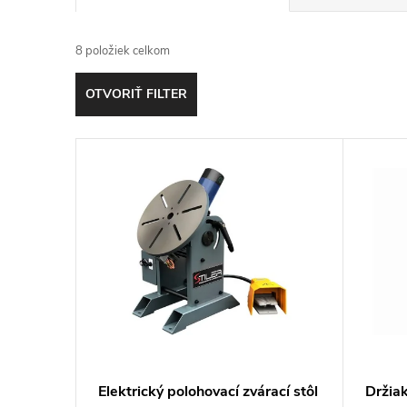
a
8
položiek celkom
d
OTVORIŤ FILTER
e
V
n
ý
i
p
e
i
p
s
r
p
o
Elektrický polohovací zvárací stôl
Držiak