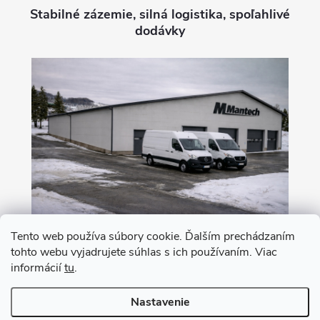
Stabilné zázemie, silná logistika, spoľahlivé
dodávky
Tento web používa súbory cookie. Ďalším prechádzaním
tohto webu vyjadrujete súhlas s ich používaním. Viac
Nákup na leasing s 0% akontáciou
informácií
tu
.
Nastavenie
Copyright 2026
MANTECH
. Všetky práva vyhradené.
Upraviť nastavenie