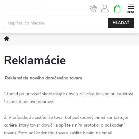
Prejsť
NÁKUPN
KOŠÍK
na
obsah
HĽADAŤ
Domov
Reklamácie
Reklamácia nového doručeného tovaru
1.Ihneď po prevzatí skontrolujte obsah zásielky, ideálne pri kuriérovi
/ zamestnancovi prepravy.
2. V prípade, že zistíte, že tovar bol poškodený ihneď kontaktujte
kuriéra, ktorý tovar doručil a spíšte s ním protokol o poškodení
tovaru. Foto poškodeného tovaru zašlite k nám na email