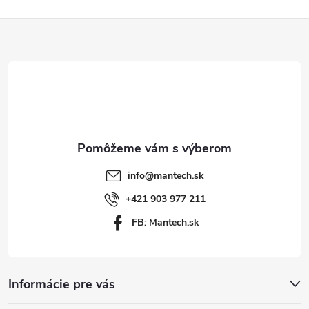
Z
á
p
ä
t
info
@
mantech.sk
i
+421 903 977 211
FB: Mantech.sk
e
Informácie pre vás