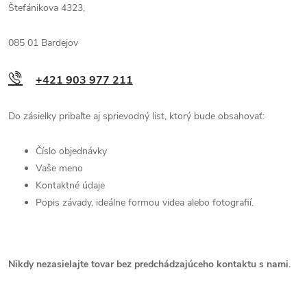
Štefánikova 4323,
085 01 Bardejov
+421 903 977 211
Do zásielky pribaľte aj sprievodný list, ktorý bude obsahovať:
Číslo objednávky
Vaše meno
Kontaktné údaje
Popis závady, ideálne formou videa alebo fotografií.
Nikdy nezasielajte tovar bez predchádzajúceho kontaktu s nami.