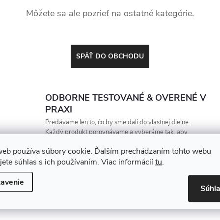
Môžete sa ale pozrieť na ostatné kategórie.
SPÄŤ DO OBCHODU
ODBORNE TESTOVANÉ & OVERENÉ V
PRAXI
Predávame len to, čo by sme dali do vlastnej dielne.
Každý produkt porovnávame a vyberáme tak, aby
vydržal, zarábal a nesklamal
web používa súbory cookie. Ďalším prechádzaním tohto webu
jete súhlas s ich používaním. Viac informácií
tu
.
avenie
Súhl