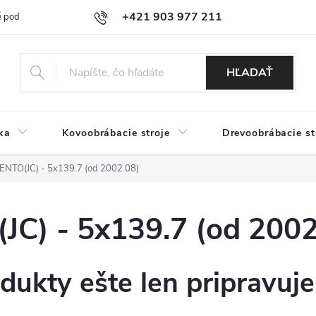
+421 903 977 211
 podmienky
Podmienky ochrany osobných údajov
Doprava a platb
HĽADAŤ
ka
Kovoobrábacie stroje
Drevoobrábacie st
TO(JC) - 5x139.7 (od 2002.08)
) - 5x139.7 (od 2002
dukty ešte len pripravuj