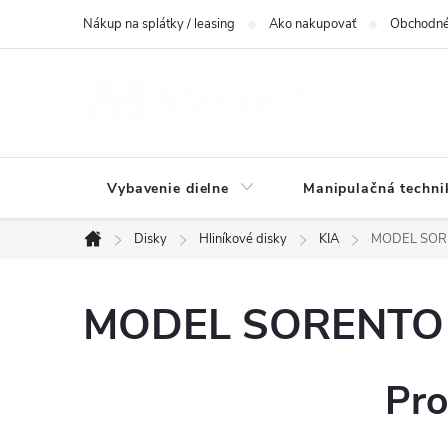
Prejsť
Nákup na splátky / leasing
Ako nakupovať
Obchodné
na
obsah
Vybavenie dielne
Manipulačná techni
Disky
Hliníkové disky
KIA
MODEL SOREN
Domov
MODEL SORENTO(JC
Pro