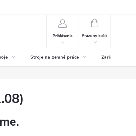
y
Reklamácie
Kontakty
NÁKUPNÝ
KOŠÍK
Prázdny košík
Prihlásenie
roje
Stroje na zemné práce
Zariadenia na 
.08)
eme.