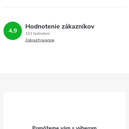
Hodnotenie zákazníkov
4,9
163 hodnotení
Zobraziť recenzie
Z
á
p
ä