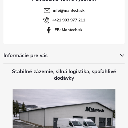
t
info
@
mantech.sk
i
+421 903 977 211
FB: Mantech.sk
e
Informácie pre vás
Stabilné zázemie, silná logistika, spoľahlivé
dodávky