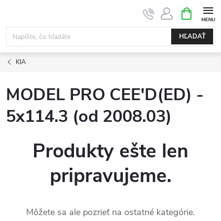
Prejsť
NÁKUPN
KOŠÍK
na
obsah
HĽADAŤ
KIA
MODEL PRO CEE'D(ED) -
5x114.3 (od 2008.03)
Produkty ešte len
pripravujeme.
Môžete sa ale pozrieť na ostatné kategórie.