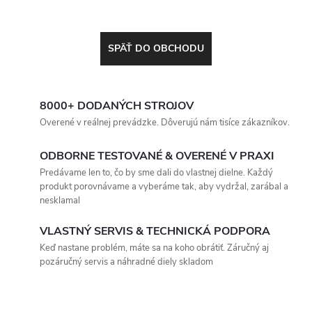
SPÄŤ DO OBCHODU
8000+ DODANÝCH STROJOV
Overené v reálnej prevádzke. Dôverujú nám tisíce zákazníkov.
ODBORNE TESTOVANÉ & OVERENÉ V PRAXI
Predávame len to, čo by sme dali do vlastnej dielne. Každý
produkt porovnávame a vyberáme tak, aby vydržal, zarábal a
nesklamal
VLASTNÝ SERVIS & TECHNICKÁ PODPORA
Keď nastane problém, máte sa na koho obrátiť. Záručný aj
pozáručný servis a náhradné diely skladom