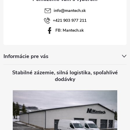
t
info
@
mantech.sk
i
+421 903 977 211
FB: Mantech.sk
e
Informácie pre vás
Stabilné zázemie, silná logistika, spoľahlivé
dodávky