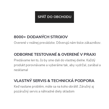
SPÄŤ DO OBCHODU
8000+ DODANÝCH STROJOV
Overené v reálnej prevádzke. Dôverujú nám tisíce zákazníkov.
ODBORNE TESTOVANÉ & OVERENÉ V PRAXI
Predávame len to, čo by sme dali do vlastnej dielne. Každý
produkt porovnávame a vyberáme tak, aby vydržal, zarábal a
nesklamal
VLASTNÝ SERVIS & TECHNICKÁ PODPORA
Keď nastane problém, máte sa na koho obrátiť. Záručný aj
pozáručný servis a náhradné diely skladom