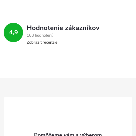
Hodnotenie zákazníkov
4,9
163 hodnotení
Zobraziť recenzie
Z
á
p
ä