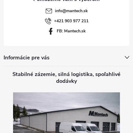
t
info
@
mantech.sk
i
+421 903 977 211
FB: Mantech.sk
e
Informácie pre vás
Stabilné zázemie, silná logistika, spoľahlivé
dodávky