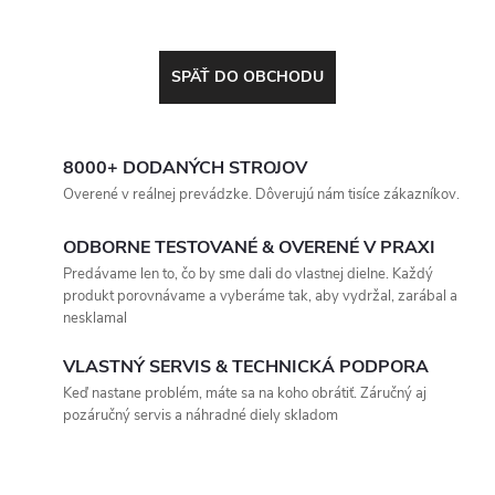
SPÄŤ DO OBCHODU
8000+ DODANÝCH STROJOV
Overené v reálnej prevádzke. Dôverujú nám tisíce zákazníkov.
ODBORNE TESTOVANÉ & OVERENÉ V PRAXI
Predávame len to, čo by sme dali do vlastnej dielne. Každý
produkt porovnávame a vyberáme tak, aby vydržal, zarábal a
nesklamal
VLASTNÝ SERVIS & TECHNICKÁ PODPORA
Keď nastane problém, máte sa na koho obrátiť. Záručný aj
pozáručný servis a náhradné diely skladom