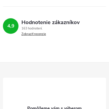
Hodnotenie zákazníkov
4,9
163 hodnotení
Zobraziť recenzie
Z
á
p
ä