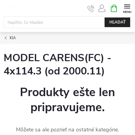
Prejsť
NÁKUPN
KOŠÍK
na
obsah
HĽADAŤ
KIA
MODEL CARENS(FC) -
4x114.3 (od 2000.11)
Produkty ešte len
pripravujeme.
Môžete sa ale pozrieť na ostatné kategórie.