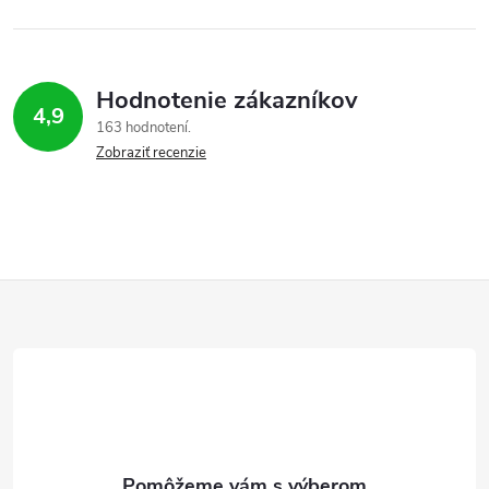
Hodnotenie zákazníkov
4,9
163 hodnotení
Zobraziť recenzie
Z
á
p
ä