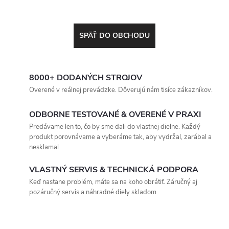
SPÄŤ DO OBCHODU
8000+ DODANÝCH STROJOV
Overené v reálnej prevádzke. Dôverujú nám tisíce zákazníkov.
ODBORNE TESTOVANÉ & OVERENÉ V PRAXI
Predávame len to, čo by sme dali do vlastnej dielne. Každý
produkt porovnávame a vyberáme tak, aby vydržal, zarábal a
nesklamal
VLASTNÝ SERVIS & TECHNICKÁ PODPORA
Keď nastane problém, máte sa na koho obrátiť. Záručný aj
pozáručný servis a náhradné diely skladom