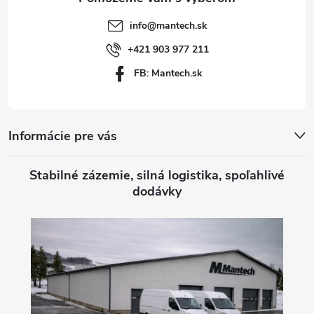
t
info
@
mantech.sk
i
+421 903 977 211
FB: Mantech.sk
e
Informácie pre vás
Stabilné zázemie, silná logistika, spoľahlivé
dodávky