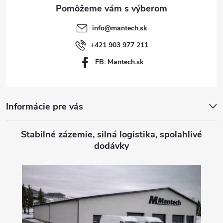
ä
t
info
@
mantech.sk
i
+421 903 977 211
FB: Mantech.sk
e
Informácie pre vás
Stabilné zázemie, silná logistika, spoľahlivé
dodávky