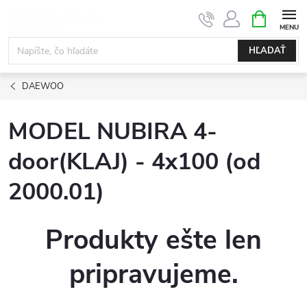
Prejsť
NÁKUPN
KOŠÍK
na
obsah
HĽADAŤ
DAEWOO
MODEL NUBIRA 4-
door(KLAJ) - 4x100 (od
2000.01)
Produkty ešte len
pripravujeme.