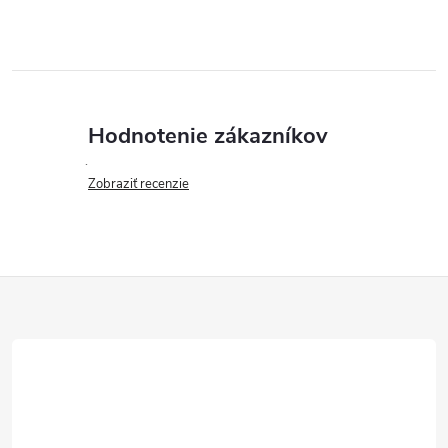
Hodnotenie zákazníkov
Zobraziť recenzie
Z
á
p