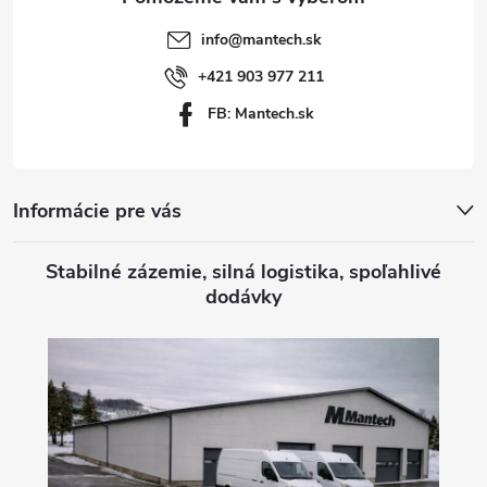
t
info
@
mantech.sk
i
+421 903 977 211
FB: Mantech.sk
e
Informácie pre vás
Stabilné zázemie, silná logistika, spoľahlivé
dodávky