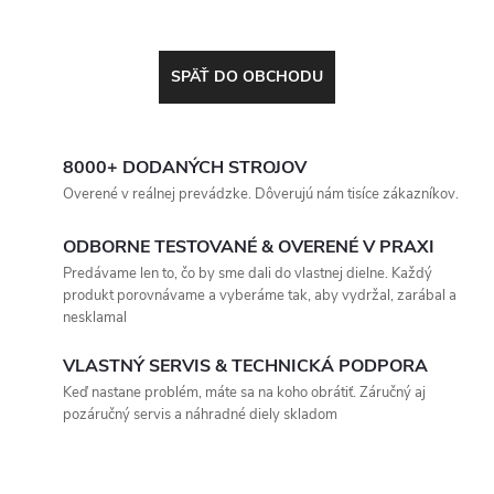
SPÄŤ DO OBCHODU
8000+ DODANÝCH STROJOV
Overené v reálnej prevádzke. Dôverujú nám tisíce zákazníkov.
ODBORNE TESTOVANÉ & OVERENÉ V PRAXI
Predávame len to, čo by sme dali do vlastnej dielne. Každý
produkt porovnávame a vyberáme tak, aby vydržal, zarábal a
nesklamal
VLASTNÝ SERVIS & TECHNICKÁ PODPORA
Keď nastane problém, máte sa na koho obrátiť. Záručný aj
pozáručný servis a náhradné diely skladom