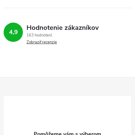
Hodnotenie zákazníkov
4,9
163 hodnotení
Zobraziť recenzie
Z
á
p
ä