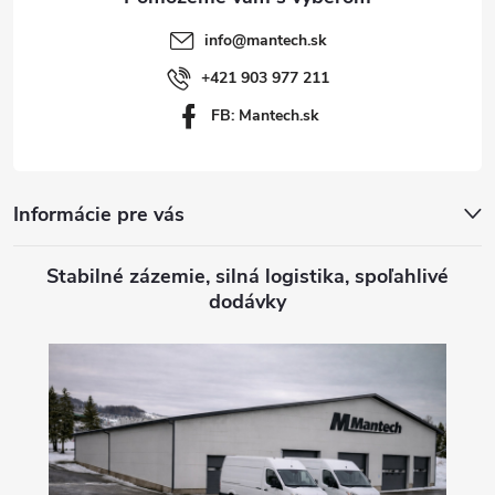
t
info
@
mantech.sk
i
+421 903 977 211
FB: Mantech.sk
e
Informácie pre vás
Stabilné zázemie, silná logistika, spoľahlivé
dodávky