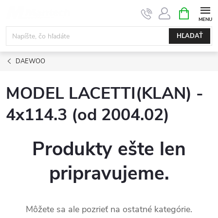
Prejsť
NÁKUPN
KOŠÍK
na
obsah
HĽADAŤ
DAEWOO
MODEL LACETTI(KLAN) -
4x114.3 (od 2004.02)
Produkty ešte len
pripravujeme.
Môžete sa ale pozrieť na ostatné kategórie.