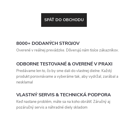
SPÄŤ DO OBCHODU
8000+ DODANÝCH STROJOV
Overené v reálnej prevádzke. Dôverujú nám tisíce zákazníkov.
ODBORNE TESTOVANÉ & OVERENÉ V PRAXI
Predávame len to, čo by sme dali do vlastnej dielne. Každý
produkt porovnávame a vyberáme tak, aby vydržal, zarábal a
nesklamal
VLASTNÝ SERVIS & TECHNICKÁ PODPORA
Keď nastane problém, máte sa na koho obrátiť. Záručný aj
pozáručný servis a náhradné diely skladom