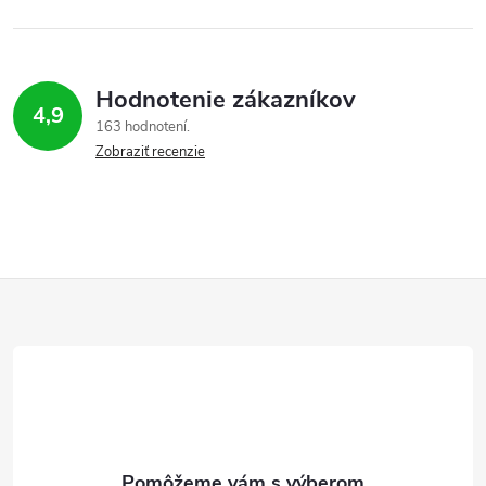
Hodnotenie zákazníkov
4,9
163 hodnotení
Zobraziť recenzie
Z
á
p
ä