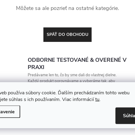
Môžete sa ale pozrieť na ostatné kategórie.
SPÄŤ DO OBCHODU
ODBORNE TESTOVANÉ & OVERENÉ V
PRAXI
Predávame len to, čo by sme dali do vlastnej dielne.
Každý produkt porovnávame a vyberáme tak, aby
vydržal, zarábal a nesklamal
web používa súbory cookie. Ďalším prechádzaním tohto webu
jete súhlas s ich používaním. Viac informácií
tu
.
avenie
Súhl