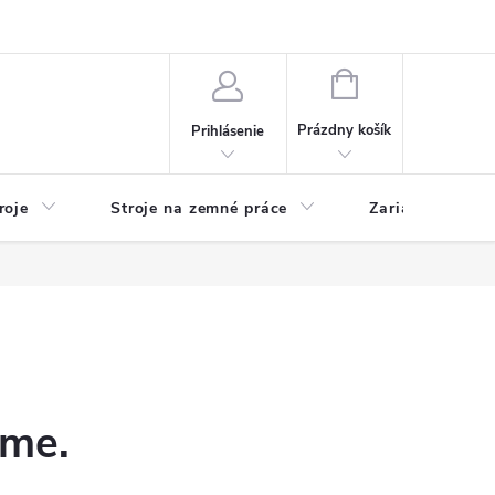
y
Reklamácie
Kontakty
NÁKUPNÝ
KOŠÍK
Prázdny košík
Prihlásenie
roje
Stroje na zemné práce
Zariadenia na 
eme.