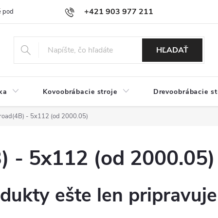
+421 903 977 211
 podmienky
Podmienky ochrany osobných údajov
Doprava a platb
HĽADAŤ
ka
Kovoobrábacie stroje
Drevoobrábacie st
oad(4B) - 5x112 (od 2000.05)
 - 5x112 (od 2000.05)
dukty ešte len pripravuj