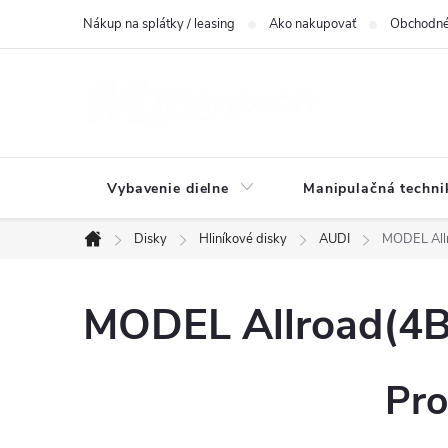
Prejsť
Nákup na splátky / leasing
Ako nakupovať
Obchodné
na
obsah
Vybavenie dielne
Manipulačná techni
Disky
Hliníkové disky
AUDI
MODEL Allr
Domov
MODEL Allroad(4B)
Pro