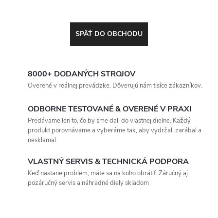
SPÄŤ DO OBCHODU
8000+ DODANÝCH STROJOV
Overené v reálnej prevádzke. Dôverujú nám tisíce zákazníkov.
ODBORNE TESTOVANÉ & OVERENÉ V PRAXI
Predávame len to, čo by sme dali do vlastnej dielne. Každý
produkt porovnávame a vyberáme tak, aby vydržal, zarábal a
nesklamal
VLASTNÝ SERVIS & TECHNICKÁ PODPORA
Keď nastane problém, máte sa na koho obrátiť. Záručný aj
pozáručný servis a náhradné diely skladom