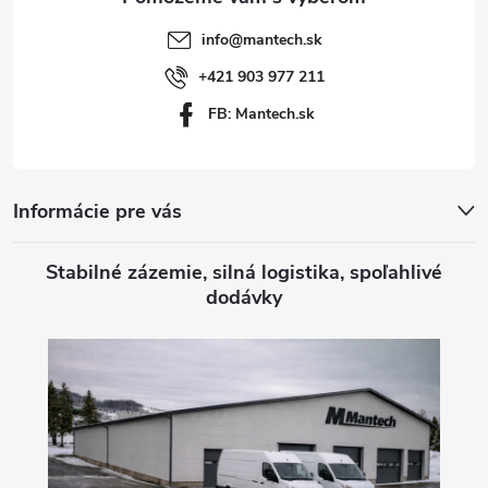
t
info
@
mantech.sk
i
+421 903 977 211
FB: Mantech.sk
e
Informácie pre vás
Stabilné zázemie, silná logistika, spoľahlivé
dodávky