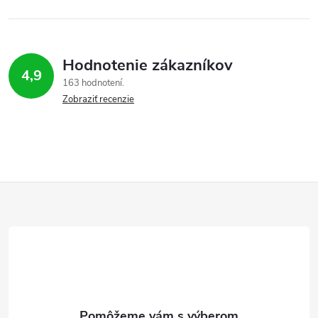
Hodnotenie zákazníkov
4,9
163 hodnotení
Zobraziť recenzie
Z
á
p
ä