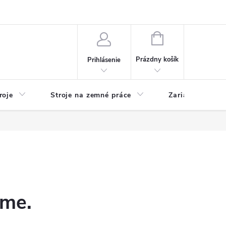
y
Reklamácie
Kontakty
NÁKUPNÝ
KOŠÍK
Prázdny košík
Prihlásenie
roje
Stroje na zemné práce
Zariadenia na 
eme.