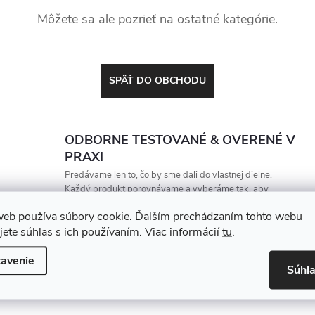
Môžete sa ale pozrieť na ostatné kategórie.
SPÄŤ DO OBCHODU
ODBORNE TESTOVANÉ & OVERENÉ V
PRAXI
Predávame len to, čo by sme dali do vlastnej dielne.
Každý produkt porovnávame a vyberáme tak, aby
vydržal, zarábal a nesklamal
web používa súbory cookie. Ďalším prechádzaním tohto webu
jete súhlas s ich používaním. Viac informácií
tu
.
avenie
Súhl