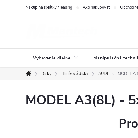
Prejsť
Nákup na splátky / leasing
Ako nakupovať
Obchodné
na
obsah
Vybavenie dielne
Manipulačná techni
Disky
Hliníkové disky
AUDI
MODEL A3(
Domov
MODEL A3(8L) - 5
Pro