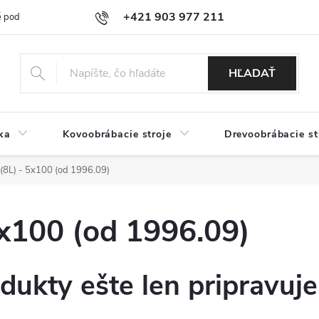
+421 903 977 211
 podmienky
Podmienky ochrany osobných údajov
Doprava a platb
HĽADAŤ
ka
Kovoobrábacie stroje
Drevoobrábacie st
8L) - 5x100 (od 1996.09)
x100 (od 1996.09)
dukty ešte len pripravuj