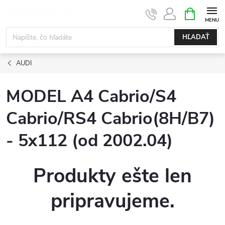
Prejsť
NÁKUPN
KOŠÍK
na
obsah
HĽADAŤ
AUDI
MODEL A4 Cabrio/S4
Cabrio/RS4 Cabrio(8H/B7)
- 5x112 (od 2002.04)
Produkty ešte len
pripravujeme.