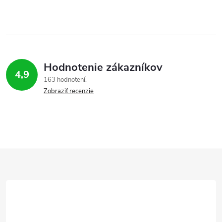
Hodnotenie zákazníkov
4,9
163 hodnotení
Zobraziť recenzie
Z
á
p