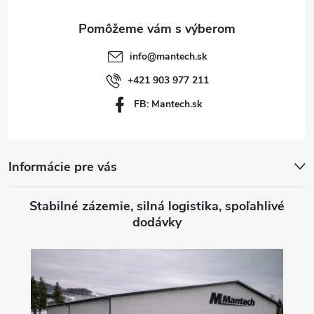
ä
t
info
@
mantech.sk
i
+421 903 977 211
FB: Mantech.sk
e
Informácie pre vás
Stabilné zázemie, silná logistika, spoľahlivé
dodávky