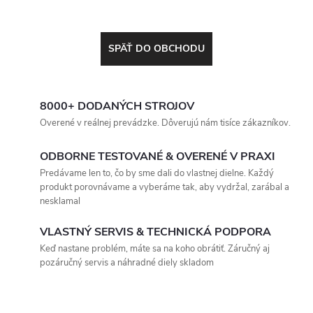
SPÄŤ DO OBCHODU
8000+ DODANÝCH STROJOV
Overené v reálnej prevádzke. Dôverujú nám tisíce zákazníkov.
ODBORNE TESTOVANÉ & OVERENÉ V PRAXI
Predávame len to, čo by sme dali do vlastnej dielne. Každý
produkt porovnávame a vyberáme tak, aby vydržal, zarábal a
nesklamal
VLASTNÝ SERVIS & TECHNICKÁ PODPORA
Keď nastane problém, máte sa na koho obrátiť. Záručný aj
pozáručný servis a náhradné diely skladom