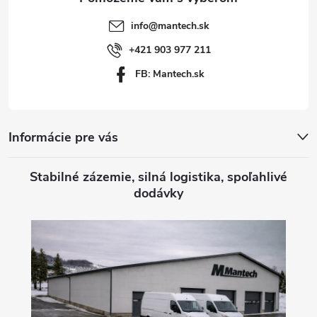
t
info
@
mantech.sk
i
+421 903 977 211
FB: Mantech.sk
e
Informácie pre vás
Stabilné zázemie, silná logistika, spoľahlivé
dodávky