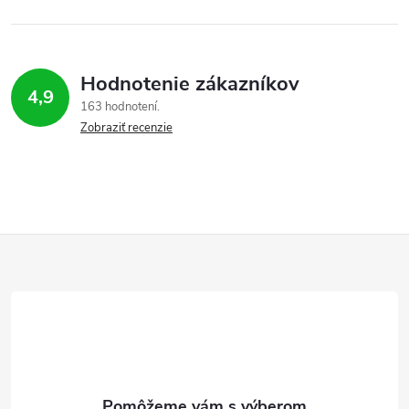
Hodnotenie zákazníkov
4,9
163 hodnotení
Zobraziť recenzie
Z
á
p
ä