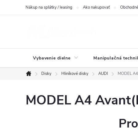
Prejsť
Nákup na splátky / leasing
Ako nakupovať
Obchodné
na
obsah
Vybavenie dielne
Manipulačná techni
Disky
Hliníkové disky
AUDI
MODEL A4 
Domov
MODEL A4 Avant(B
Pro