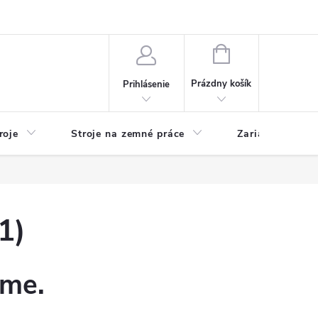
y
Reklamácie
Kontakty
NÁKUPNÝ
KOŠÍK
Prázdny košík
Prihlásenie
roje
Stroje na zemné práce
Zariadenia na 
1)
eme.