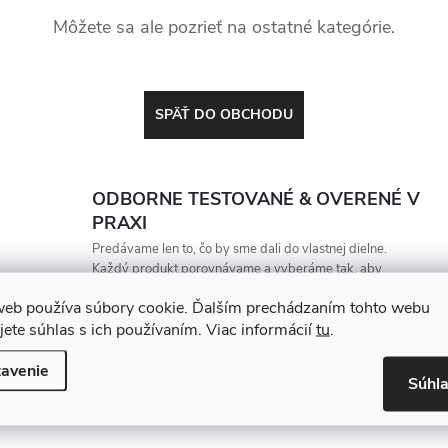
Môžete sa ale pozrieť na ostatné kategórie.
SPÄŤ DO OBCHODU
ODBORNE TESTOVANÉ & OVERENÉ V
PRAXI
Predávame len to, čo by sme dali do vlastnej dielne.
Každý produkt porovnávame a vyberáme tak, aby
vydržal, zarábal a nesklamal
web používa súbory cookie. Ďalším prechádzaním tohto webu
jete súhlas s ich používaním. Viac informácií
tu
.
avenie
Súhl