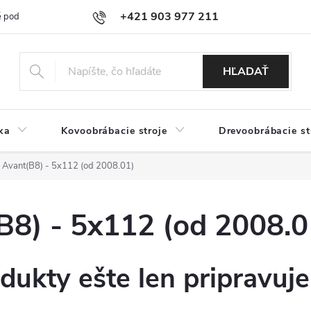
+421 903 977 211
 podmienky
Podmienky ochrany osobných údajov
Doprava a platb
HĽADAŤ
ka
Kovoobrábacie stroje
Drevoobrábacie st
Avant(B8) - 5x112 (od 2008.01)
8) - 5x112 (od 2008.0
dukty ešte len pripravuj